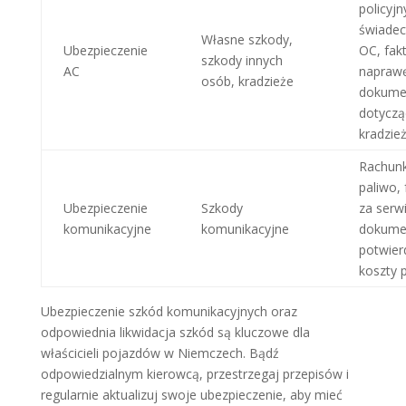
policyjn
świade
Własne szkody,
Ubezpieczenie
OC, fak
szkody innych
AC
napraw
osób, kradzieże
dokume
dotyczą
kradzie
Rachunk
paliwo, 
Ubezpieczenie
Szkody
za serwi
komunikacyjne
komunikacyjne
dokume
potwier
koszty 
Ubezpieczenie szkód komunikacyjnych oraz
odpowiednia likwidacja szkód są kluczowe dla
właścicieli pojazdów w Niemczech. Bądź
odpowiedzialnym kierowcą, przestrzegaj przepisów i
regularnie aktualizuj swoje ubezpieczenie, aby mieć