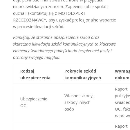
nieprzewidzianych zdarzeń. Zapewnij sobie spokój
ducha i skontaktuj się z MOTOEXPERT
RZECZOZNAWCY, aby uzyskać profesjonalne wsparcie
w procesie likwidacji szkód.
Pamiętaj, że staranne ubezpieczenie szkód oraz
skuteczna likwidacja szkód komunikacyjnych to kluczowe
elementy świadomego podejścia do bezpiecznej jazdy i
ochrony swojego majątku.
Rodzaj
Pokrycie szkód
Wymag
ubezpieczenia
komunikacyjnych
dokum
Raport
Własne szkody,
policyjn
Ubezpieczenie
szkody innych
świade
OC
osób
OC, fak
napraw
Raport