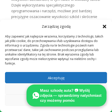
Dzięki wykorzystaniu specjalistycznego
oprogramowania i narzędzi, możliwe jest bardziej
precyzyjne oszacowanie wysokości szkód i skrócenie
czasu potrzebnego na całą procedurę.
Zarządzaj zgodą
Jednym z nowoczesnych narzędzi stosowanych w
Aby zapewnić jak najlepsze wrażenia, korzystamy z technologii, takich
procesie likwidacji szkód jest system komputerowy do
jak pliki cookie, do przechowywania i/lub uzyskiwania dostępu do
zarządzania szkodami. Ten zaawansowany program
informacji o urządzeniu. Zgoda na te technologie pozwoli nam
umożliwia efektywne zbieranie i przechowywanie
przetwarzać dane, takie jak zachowanie podczas przeglądania lub
danych dotyczących szkód, co ułatwia
unikalne identyfikatory na tej stronie. Brak wyrażenia zgody lub
wycofanie zgody może niekorzystnie wpłynąć na niektóre cechy i
przeprowadzenie profesjonalnej analizy i obliczenie
funkcje.
odszkodowania. Dzięki temu, narzędzie to znacznie
przyspiesza cały proces likwidacji szkód, ogranicza
Akceptuję
ryzyko błędów i pozwala na lepszą współpracę
pomiędzy poszkodowanym, a firmą ubezpieczeniową.
Odmów
Masz szkodę auta? 📷 Wyślij
Kolejnym przykładem innowacyjnego narzędzia jest
zdjęcia — sprawdzimy natychmiast
aplikacja mobilna do zgłaszania szkód
Zobacz preferencje
czy możemy pomóc

komunikacyjnych. Dzięki tej mobilnej aplikacji
poszkodowani mogą szybko i wygodnie zgłaszać