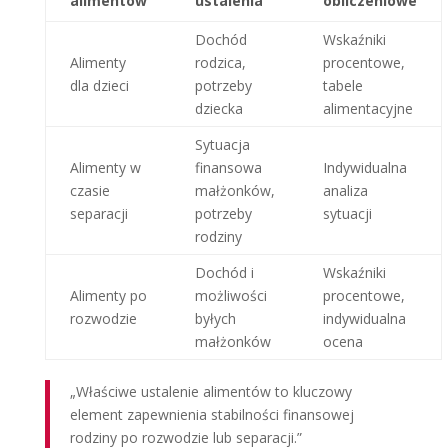
alimentów
ustalenia
obliczeniowe
Dochód
Wskaźniki
Alimenty
rodzica,
procentowe,
dla dzieci
potrzeby
tabele
dziecka
alimentacyjne
Sytuacja
Alimenty w
finansowa
Indywidualna
czasie
małżonków,
analiza
separacji
potrzeby
sytuacji
rodziny
Dochód i
Wskaźniki
Alimenty po
możliwości
procentowe,
rozwodzie
byłych
indywidualna
małżonków
ocena
„Właściwe ustalenie alimentów to kluczowy
element zapewnienia stabilności finansowej
rodziny po rozwodzie lub separacji.”