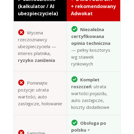
(kalkulator / AI
+ rekomendowany
ubezpieczyciela)
Adwokat
Niezależna
Wycena
certyfikowana
rzeczoznawcy
opinia techniczna
ubezpieczyciela —
— pełny kosztorys
interes płatnika,
wg stawek
ryzyko zaniżenia
rynkowych
Komplet
Pominięte
roszczeń
: utrata
pozycje: utrata
wartości pojazdu,
wartości, auto
auto zastępcze,
zastępcze, holowanie
koszty dodatkowe
Obsługa po
polsku
+
Samotne