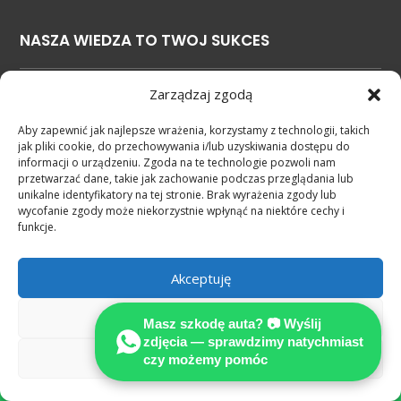
NASZA WIEDZA TO TWOJ SUKCES
Zarządzaj zgodą
Aby zapewnić jak najlepsze wrażenia, korzystamy z technologii, takich
jak pliki cookie, do przechowywania i/lub uzyskiwania dostępu do
Ekspertyza techniczna pojazdu
informacji o urządzeniu. Zgoda na te technologie pozwoli nam
a decyzja o odszkodowaniu
przetwarzać dane, takie jak zachowanie podczas przeglądania lub
według standardów MOTOEX
unikalne identyfikatory na tej stronie. Brak wyrażenia zgody lub
wycofanie zgody może niekorzystnie wpłynąć na niektóre cechy i
funkcje.
Rzeczoznawca
samochodowy Niemcy
— pomoc po polsku
Akceptuję
po wypadku w
Odmów
Niemczech
Masz szkodę auta? 📷 Wyślij
zdjęcia — sprawdzimy natychmiast
Zobacz preferencje
czy możemy pomóc
Miałeś niezawiniony wypadek w

całych Niemczech?
MOTOEXPERT