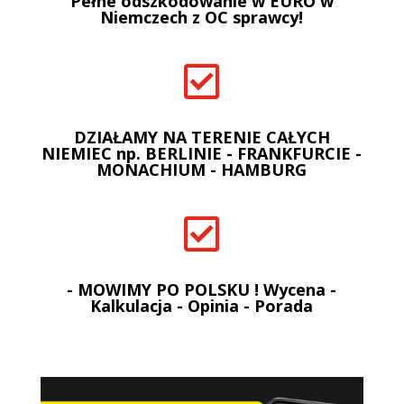
Pełne odszkodowanie w EURO w
Niemczech z OC sprawcy!

DZIAŁAMY NA TERENIE CAŁYCH
NIEMIEC np. BERLINIE - FRANKFURCIE -
MONACHIUM - HAMBURG

- MOWIMY PO POLSKU ! Wycena -
Kalkulacja - Opinia - Porada