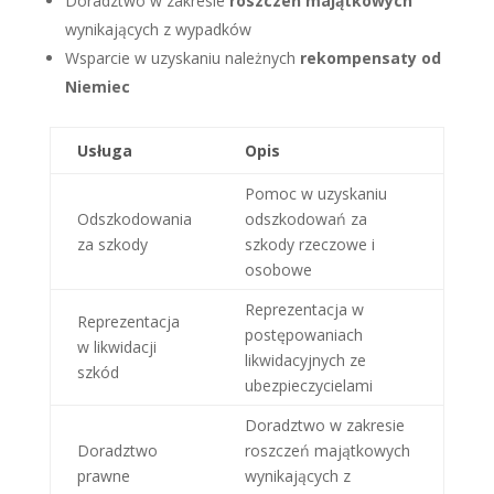
Doradztwo w zakresie
roszczeń majątkowych
wynikających z wypadków
Wsparcie w uzyskaniu należnych
rekompensaty od
Niemiec
Usługa
Opis
Pomoc w uzyskaniu
Odszkodowania
odszkodowań za
za szkody
szkody rzeczowe i
osobowe
Reprezentacja w
Reprezentacja
postępowaniach
w likwidacji
likwidacyjnych ze
szkód
ubezpieczycielami
Doradztwo w zakresie
Doradztwo
roszczeń majątkowych
prawne
wynikających z