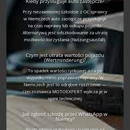
Kiedy przysługuje auto zastępcze?
Przy niezawinionej szkodzie z OC sprawcy
w Niemczech auto zastępcze przysługuje
na czas naprawy lub odkupu pojazdu.
Alternatywą jest odszkodowanie za utratę
możliwości korzystania (Nutzungsausfall).
Czym jest utrata wartości pojazdu
(Wertminderung)?
To spadek wartości rynkowej auta po
wypadku mimo poprawnej naprawy. W
Niemczech jest to odrębne roszczenie —
rzeczoznawca MOTOEXPERT wylicza je w
opinii technicznej.
Jak zgłosić szkodę przez WhatsApp w
Niemcy?
Wyślij zdjęcia uszkodzeń i krótki opis na