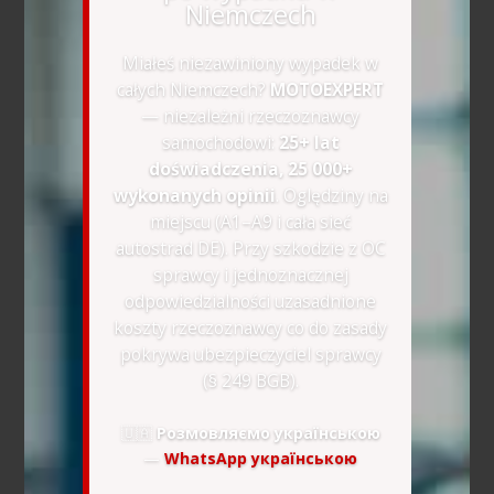
Niemczech
Miałeś niezawiniony wypadek w
całych Niemczech?
MOTOEXPERT
— niezależni rzeczoznawcy
samochodowi:
25+ lat
doświadczenia, 25 000+
wykonanych opinii
. Oględziny na
miejscu (A1–A9 i cała sieć
autostrad DE). Przy szkodzie z OC
sprawcy i jednoznacznej
odpowiedzialności uzasadnione
koszty rzeczoznawcy co do zasady
pokrywa ubezpieczyciel sprawcy
(§ 249 BGB).
🇺🇦
Розмовляємо українською
—
WhatsApp українською