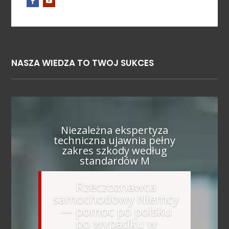
NASZA WIEDZA TO TWOJ SUKCES
Niezależna ekspertyza
techniczna ujawnia pełny
zakres szkody według
standardów M
Rzeczoznawca
samochodowy Niemcy
— pomoc po polsku
po wypadku w