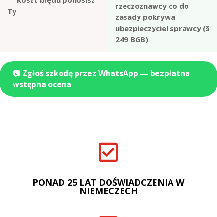
—
koszt błędu ponosisz
rzeczoznawcy co do
Ty
zasady pokrywa
ubezpieczyciel sprawcy (§
249 BGB)
📷 Zgłoś szkodę przez WhatsApp — bezpłatna
wstępna ocena

PONAD 25 LAT DOŚWIADCZENIA W
NIEMECZECH