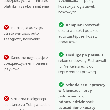
ubezpieczyciela — interes
techniczna
— pełny
płatnika,
ryzyko zaniżenia
kosztorys wg stawek
rynkowych
Komplet roszczeń
:
Pominięte pozycje:
utrata wartości pojazdu,
utrata wartości, auto
auto zastępcze, koszty
zastępcze, holowanie
dodatkowe
Obsługa po polsku
+
Samotne negocjacje z
rekomendowany Fachanwalt
ubezpieczycielem, bariera
für Verkehrsrecht do
językowa
reprezentacji prawnej
Szkoda z OC sprawcy
w Niemczech przy
jednoznacznej
Sztuczna inteligencja
odpowiedzialności:
nie stanie za Tobą w sądzie
uzasadnione koszty