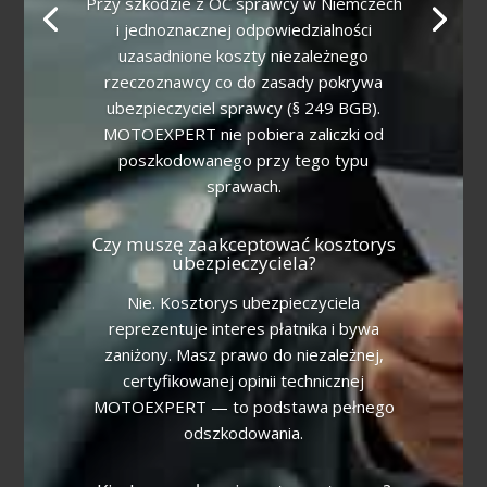
Przy szkodzie z OC sprawcy w Niemczech
i jednoznacznej odpowiedzialności
uzasadnione koszty niezależnego
rzeczoznawcy co do zasady pokrywa
ubezpieczyciel sprawcy (§ 249 BGB).
MOTOEXPERT nie pobiera zaliczki od
poszkodowanego przy tego typu
sprawach.
Czy muszę zaakceptować kosztorys
ubezpieczyciela?
Nie. Kosztorys ubezpieczyciela
reprezentuje interes płatnika i bywa
zaniżony. Masz prawo do niezależnej,
certyfikowanej opinii technicznej
MOTOEXPERT — to podstawa pełnego
odszkodowania.