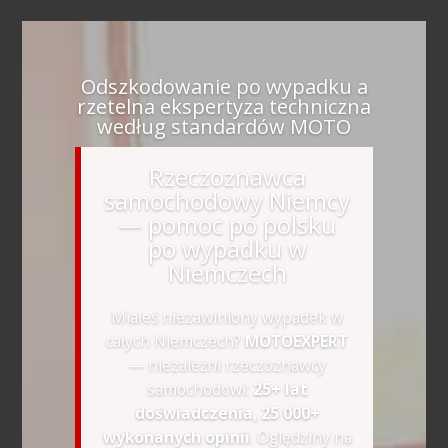
Odszkodowanie po wypadku a
rzetelna ekspertyza techniczna
według standardów MOTO
Rzeczoznawca
samochodowy Niemcy
— pomoc po polsku
po wypadku w
Niemczech
Miałeś niezawiniony wypadek w
całych Niemczech?
MOTOEXPERT
— niezależni rzeczoznawcy
samochodowi:
25+ lat
doświadczenia, 25 000+
wykonanych opinii
. Oględziny na