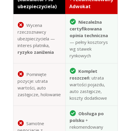
ubezpieczyciela)
Adwokat
Niezależna
Wycena
certyfikowana
rzeczoznawcy
opinia techniczna
ubezpieczyciela —
— pełny kosztorys
interes płatnika,
wg stawek
ryzyko zaniżenia
rynkowych
Komplet
Pominięte
roszczeń
: utrata
pozycje: utrata
wartości pojazdu,
wartości, auto
auto zastępcze,
zastępcze, holowanie
koszty dodatkowe
Obsługa po
polsku
+
Samotne
rekomendowany
negocjacje z