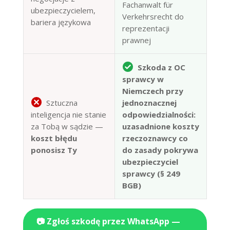
Fachanwalt für
ubezpieczycielem,
Verkehrsrecht do
bariera językowa
reprezentacji
prawnej
Szkoda z OC
sprawcy w
Niemczech przy
Sztuczna
jednoznacznej
inteligencja nie stanie
odpowiedzialności:
za Tobą w sądzie —
uzasadnione koszty
koszt błędu
rzeczoznawcy co
ponosisz Ty
do zasady pokrywa
ubezpieczyciel
sprawcy (§ 249
BGB)
📷 Zgłoś szkodę przez WhatsApp —