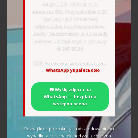
miejscu (A1–A9 i cała sieć
autostrad DE). Przy szkodzie z OC
sprawcy i jednoznacznej
odpowiedzialności uzasadnione
koszty rzeczoznawcy co do zasady
pokrywa ubezpieczyciel sprawcy
(§ 249 BGB).
🇺🇦
Розмовляємо українською
—
WhatsApp українською
📷 Wyślij zdjęcia na
WhatsApp — bezpłatna
wstępna ocena
Poznaj krok po kroku, jak odszkodowanie po
wypadku a rzetelna ekspertyza techniczna