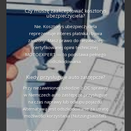
Czy muszę zaakceptować kosztorys
ubezpieczyciela?
Nie. Kosztorys ubezpieczyciela
reprezentuje interes płatnika i bywa
zaniżony. Masz prawo do niezależnej,
certyfikowanej opinii technicznej
MOTOEXPERT — to podstawa pełnego
odszkodowania.
Kiedy przysługuje auto zastępcze?
Przy niezawinionej szkodzie z OC sprawcy
w Niemczech auto zastępcze przysługuje
na czas naprawy lub odkupu pojazdu.
Alternatywą jest odszkodowanie za utratę
możliwości korzystania (Nutzungsausfall).