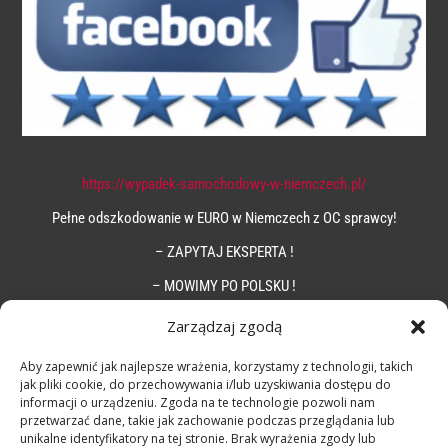
https://wypadek-samochodowy-w-niemczech.pl/
Pełne odszkodowanie w EURO w Niemczech z OC sprawcy!
– ZAPYTAJ EKSPERTA !
– MOWIMY PO POLSKU !
Zarządzaj zgodą
Aby zapewnić jak najlepsze wrażenia, korzystamy z technologii, takich
jak pliki cookie, do przechowywania i/lub uzyskiwania dostępu do
informacji o urządzeniu. Zgoda na te technologie pozwoli nam
przetwarzać dane, takie jak zachowanie podczas przeglądania lub
unikalne identyfikatory na tej stronie. Brak wyrażenia zgody lub