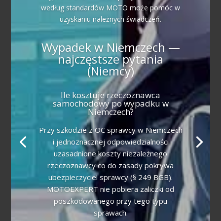
według standardów MOTO może pomóc w
uzyskaniu należnych świadczeń.
Wypadek w Niemczech —
najczęstsze pytania
(Niemcy)
Ile kosztuje rzeczoznawca
samochodowy po wypadku w
Niemczech?
Przy szkodzie z OC sprawcy w Niemczech
i jednoznacznej odpowiedzialności
uzasadnione koszty niezależnego
rzeczoznawcy co do zasady pokrywa
ubezpieczyciel sprawcy (§ 249 BGB).
MOTOEXPERT nie pobiera zaliczki od
poszkodowanego przy tego typu
sprawach.