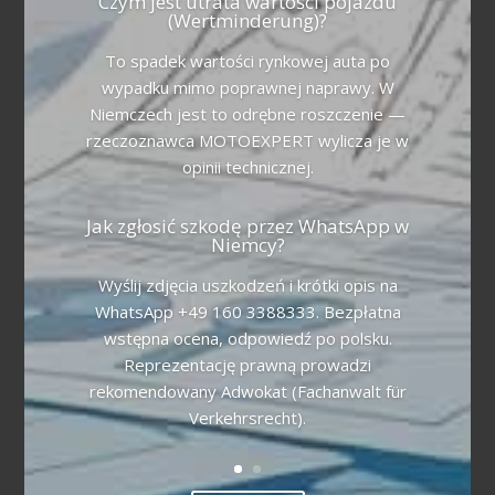
Czym jest utrata wartości pojazdu
(Wertminderung)?
To spadek wartości rynkowej auta po
wypadku mimo poprawnej naprawy. W
Niemczech jest to odrębne roszczenie —
rzeczoznawca MOTOEXPERT wylicza je w
opinii technicznej.
Jak zgłosić szkodę przez WhatsApp w
Niemcy?
Wyślij zdjęcia uszkodzeń i krótki opis na
WhatsApp +49 160 3388333. Bezpłatna
wstępna ocena, odpowiedź po polsku.
Reprezentację prawną prowadzi
rekomendowany Adwokat (Fachanwalt für
Verkehrsrecht).