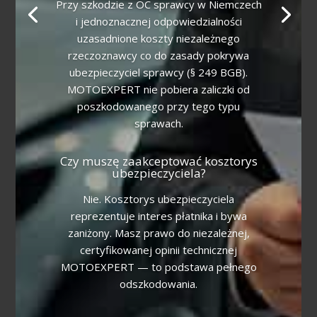
Przy szkodzie z OC sprawcy w Niemczech
i jednoznacznej odpowiedzialności
uzasadnione koszty niezależnego
rzeczoznawcy co do zasady pokrywa
ubezpieczyciel sprawcy (§ 249 BGB).
MOTOEXPERT nie pobiera zaliczki od
poszkodowanego przy tego typu
sprawach.
Czy muszę zaakceptować kosztorys
ubezpieczyciela?
Nie. Kosztorys ubezpieczyciela
reprezentuje interes płatnika i bywa
zaniżony. Masz prawo do niezależnej,
certyfikowanej opinii technicznej
MOTOEXPERT — to podstawa pełnego
odszkodowania.