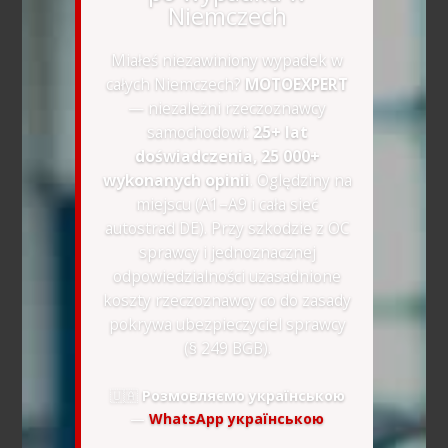
Niemczech
Miałeś niezawiniony wypadek w
całych Niemczech?
MOTOEXPERT
— niezależni rzeczoznawcy
samochodowi:
25+ lat
doświadczenia, 25 000+
wykonanych opinii
. Oględziny na
miejscu (A1–A9 i cała sieć
autostrad DE). Przy szkodzie z OC
sprawcy i jednoznacznej
odpowiedzialności uzasadnione
koszty rzeczoznawcy co do zasady
pokrywa ubezpieczyciel sprawcy
(§ 249 BGB).
🇺🇦
Розмовляємо українською
—
WhatsApp українською