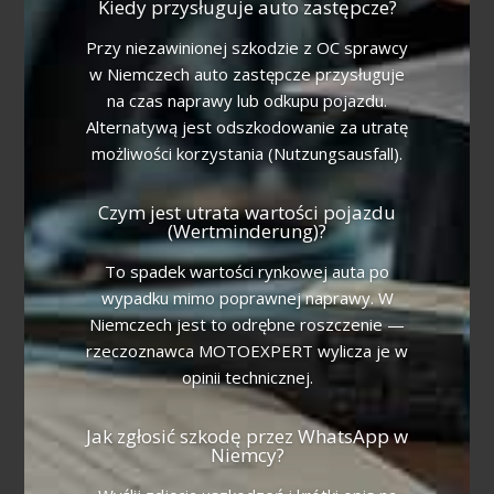
Kiedy przysługuje auto zastępcze?
Przy niezawinionej szkodzie z OC sprawcy
w Niemczech auto zastępcze przysługuje
na czas naprawy lub odkupu pojazdu.
Alternatywą jest odszkodowanie za utratę
możliwości korzystania (Nutzungsausfall).
Czym jest utrata wartości pojazdu
(Wertminderung)?
To spadek wartości rynkowej auta po
wypadku mimo poprawnej naprawy. W
Niemczech jest to odrębne roszczenie —
rzeczoznawca MOTOEXPERT wylicza je w
opinii technicznej.
Jak zgłosić szkodę przez WhatsApp w
Niemcy?