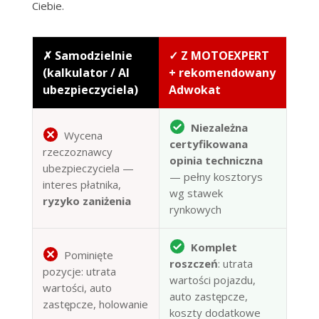
Ciebie.
✗ Samodzielnie
✓ Z MOTOEXPERT
(kalkulator / AI
+ rekomendowany
ubezpieczyciela)
Adwokat
Niezależna
Wycena
certyfikowana
rzeczoznawcy
opinia techniczna
ubezpieczyciela —
— pełny kosztorys
interes płatnika,
wg stawek
ryzyko zaniżenia
rynkowych
Komplet
Pominięte
roszczeń
: utrata
pozycje: utrata
wartości pojazdu,
wartości, auto
auto zastępcze,
zastępcze, holowanie
koszty dodatkowe