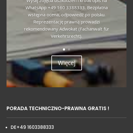
Wyślij zdjęcia uszkodzeń i krótki opis na
WhatsApp +49 160 3388333. Bezpłatna
wstępna ocena, odpowiedź po polsku.
Reprezentację prawną prowadzi
rekomendowany Adwokat (Fachanwalt für
Verkehrsrecht).
Więcej
PORADA TECHNICZNO-PRAWNA GRATIS !
DE+49 1603388333