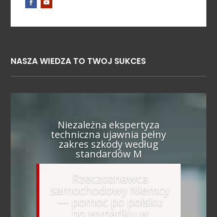
NASZA WIEDZA TO TWOJ SUKCES
Niezależna ekspertyza
techniczna ujawnia pełny
zakres szkody według
standardów M
Rzeczoznawca
samochodowy Niemcy
— pomoc po polsku
po wypadku w