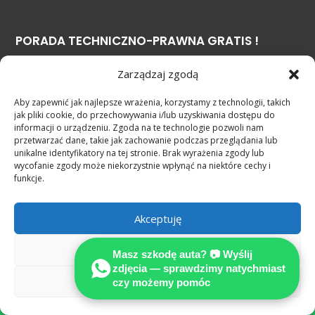
PORADA TECHNICZNO-PRAWNA GRATIS !
Zarządzaj zgodą
DE+49 1603388333
Aby zapewnić jak najlepsze wrażenia, korzystamy z technologii, takich
PL +48 600 920 920
jak pliki cookie, do przechowywania i/lub uzyskiwania dostępu do
informacji o urządzeniu. Zgoda na te technologie pozwoli nam
przetwarzać dane, takie jak zachowanie podczas przeglądania lub
Co robić po kolzji w Niemczech?
unikalne identyfikatory na tej stronie. Brak wyrażenia zgody lub
wycofanie zgody może niekorzystnie wpłynąć na niektóre cechy i
Jak załatwić odszkodowanie w EURO ?
funkcje.
NASZA WIEDZA = TWÓJ SUKCES
Akceptuję
Odmów
Masz szkodę auta? 📷 Wyślij
zdjęcia — sprawdzimy natychmiast
Zobacz preferencje
czy możemy pomóc
