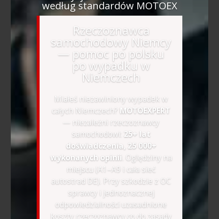
według standardów MOTOEX
Rzeczoznawca
samochodowy Niemcy
— pomoc po polsku
po wypadku w
Niemczech
Miałeś niezawiniony wypadek w
całych Niemczech?
MOTOEXPERT
— niezależni rzeczoznawcy
samochodowi:
25+ lat
doświadczenia, 25 000+
wykonanych opinii
. Oględziny na
miejscu (A1–A9 i cała sieć
autostrad DE). Przy szkodzie z OC
sprawcy i jednoznacznej
odpowiedzialności uzasadnione
koszty rzeczoznawcy co do zasady