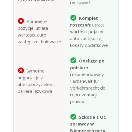
rynkowych
Komplet
Pominięte
roszczeń
: utrata
pozycje: utrata
wartości pojazdu,
wartości, auto
auto zastępcze,
zastępcze, holowanie
koszty dodatkowe
Obsługa po
polsku
+
Samotne
rekomendowany
negocjacje z
Fachanwalt für
ubezpieczycielem,
Verkehrsrecht do
bariera językowa
reprezentacji
prawnej
Szkoda z OC
sprawcy w
Niemczech przy