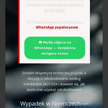
pokrywa ubezpieczyciel sprawcy
(§ 249 BGB).
🇺🇦
Розмовляємо українською
—
WhatsApp українською
📷 Wyślij zdjęcia na
WhatsApp — bezpłatna
wstępna ocena
Zrozum ekspertyzę techniczną pojazdu a
decyzję o odszkodowaniu według
standardów MOTOEX i dowiedz się, jak
skutecznie uzyskać odszkodowanie
Wypadek w Niemczech —