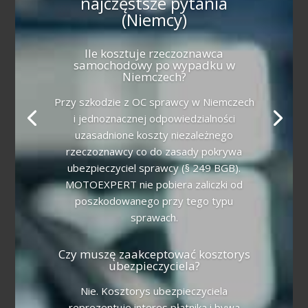
najczęstsze pytania
(Niemcy)
Ile kosztuje rzeczoznawca
samochodowy po wypadku w
Niemczech?
Przy szkodzie z OC sprawcy w Niemczech
i jednoznacznej odpowiedzialności
uzasadnione koszty niezależnego
rzeczoznawcy co do zasady pokrywa
ubezpieczyciel sprawcy (§ 249 BGB).
MOTOEXPERT nie pobiera zaliczki od
poszkodowanego przy tego typu
sprawach.
Czy muszę zaakceptować kosztorys
ubezpieczyciela?
Nie. Kosztorys ubezpieczyciela
reprezentuje interes płatnika i bywa