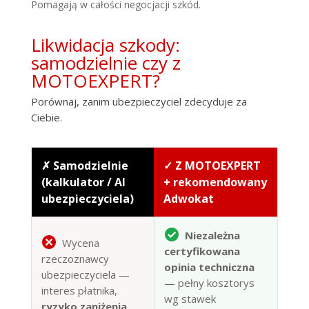
Pomagają w całości negocjacji szkód.
Likwidacja szkody:
samodzielnie czy z
MOTOEXPERT?
Porównaj, zanim ubezpieczyciel zdecyduje za
Ciebie.
✗ Samodzielnie
✓ Z MOTOEXPERT
(kalkulator / AI
+ rekomendowany
ubezpieczyciela)
Adwokat
Niezależna
Wycena
certyfikowana
rzeczoznawcy
opinia techniczna
ubezpieczyciela —
— pełny kosztorys
interes płatnika,
wg stawek
ryzyko zaniżenia