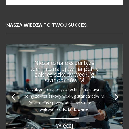
NASZA WIEDZA TO TWOJ SUKCES
Niezależna ekspertyza
techniczna ujawnia pełny
zakres szkody według
standardów M
Niezależna ekspertyza techniczna ujawnia
pełny zakres szkody według standardów M.
Poznaj nasz przewodnik, by skutecznie
walczyć o odszkodowanie.
Więcej