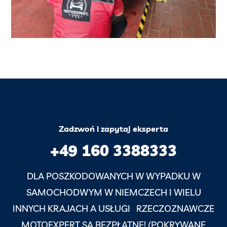
Zadzwoń i zapytaj eksperta
+49 160 3388333
DLA POSZKODOWANYCH W WYPADKU W
SAMOCHODWYM W NIEMCZECH I WIELU
INNYCH KRAJACH A USŁUGI RZECZOZNAWCZE
MOTOEXPERT SĄ BEZPŁATNE! (POKRYWANE