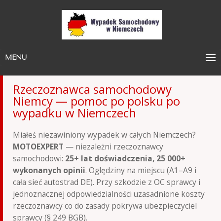
MENU
Rzeczoznawca samochodowy
Niemcy — pomoc po polsku po
wypadku w Niemczech
Miałeś niezawiniony wypadek w całych Niemczech?
MOTOEXPERT
— niezależni rzeczoznawcy
samochodowi:
25+ lat doświadczenia, 25 000+
wykonanych opinii
. Oględziny na miejscu (A1–A9 i
cała sieć autostrad DE). Przy szkodzie z OC sprawcy i
jednoznacznej odpowiedzialności uzasadnione koszty
rzeczoznawcy co do zasady pokrywa ubezpieczyciel
sprawcy (§ 249 BGB).