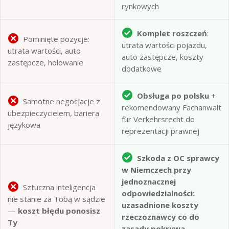
rynkowych
Komplet roszczeń
:
Pominięte pozycje:
utrata wartości pojazdu,
utrata wartości, auto
auto zastępcze, koszty
zastępcze, holowanie
dodatkowe
Obsługa po polsku
+
Samotne negocjacje z
rekomendowany Fachanwalt
ubezpieczycielem, bariera
für Verkehrsrecht do
językowa
reprezentacji prawnej
Szkoda z OC sprawcy
w Niemczech przy
jednoznacznej
Sztuczna inteligencja
odpowiedzialności:
nie stanie za Tobą w sądzie
uzasadnione koszty
—
koszt błędu ponosisz
rzeczoznawcy co do
Ty
zasady pokrywa