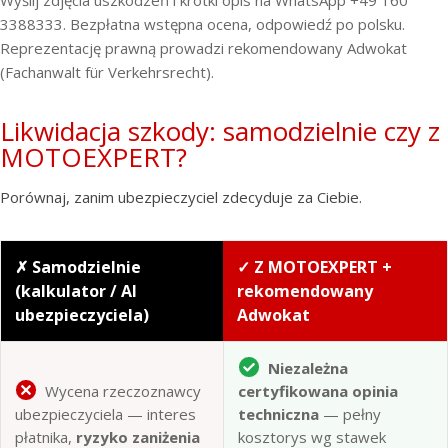
Wyślij zdjęcia uszkodzeń i krótki opis na WhatsApp +49 160
3388333. Bezpłatna wstępna ocena, odpowiedź po polsku.
Reprezentację prawną prowadzi rekomendowany Adwokat
(Fachanwalt für Verkehrsrecht).
Likwidacja szkody: samodzielnie czy z
MOTOEXPERT?
Porównaj, zanim ubezpieczyciel zdecyduje za Ciebie.
✗ Samodzielnie
✓ Z MOTOEXPERT +
(kalkulator / AI
rekomendowany
ubezpieczyciela)
Adwokat
Niezależna
Wycena rzeczoznawcy
certyfikowana opinia
ubezpieczyciela — interes
techniczna
— pełny
płatnika,
ryzyko zaniżenia
kosztorys wg stawek