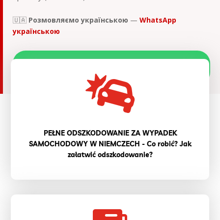
🇺🇦
Розмовляємо українською
—
WhatsApp
українською
📷 Wyślij zdjęcia na WhatsApp — bezpłatna
wstępna ocena

PEŁNE ODSZKODOWANIE ZA WYPADEK
SAMOCHODOWY W NIEMCZECH - Co robić? Jak
załatwić odszkodowanie?