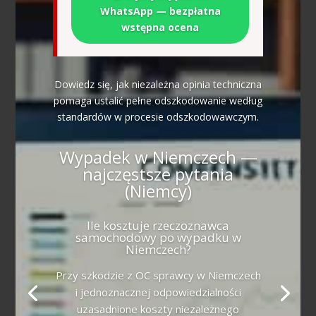
WhatsApp — bezpłatna
wstępna ocena
Dowiedz się, jak niezależna opinia techniczna
pomaga ustalić pełne odszkodowanie według
standardów w procesie odszkodowawczym.
Wypadek w Niemczech —
najczęstsze pytania
(Niemcy)
Ile kosztuje rzeczoznawca
samochodowy po wypadku w
Niemczech?
Przy szkodzie z OC sprawcy w Niemczech
i jednoznacznej odpowiedzialności
uzasadnione koszty niezależnego