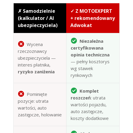
✗ Samodzielnie
✓ Z MOTOEXPERT
(kalkulator / AI
+ rekomendowany
ubezpieczyciela)
Adwokat
Niezależna
Wycena
certyfikowana
rzeczoznawcy
opinia techniczna
ubezpieczyciela —
— pełny kosztorys
interes płatnika,
wg stawek
ryzyko zaniżenia
rynkowych
Komplet
Pominięte
roszczeń
: utrata
pozycje: utrata
wartości pojazdu,
wartości, auto
auto zastępcze,
zastępcze, holowanie
koszty dodatkowe