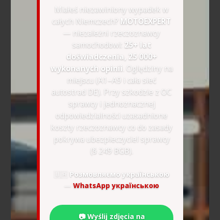
Miałeś niezawiniony wypadek w
całych Niemczech?
MOTOEXPERT
— niezależni rzeczoznawcy
samochodowi:
25+ lat
doświadczenia, 25 000+
wykonanych opinii
. Oględziny na
miejscu (A1–A9 i cała sieć
autostrad DE). Przy szkodzie z OC
sprawcy i jednoznacznej
odpowiedzialności uzasadnione
koszty rzeczoznawcy co do zasady
pokrywa ubezpieczyciel sprawcy
(§ 249 BGB).
🇺🇦
Розмовляємо українською
—
WhatsApp українською
📷 Wyślij zdjęcia na