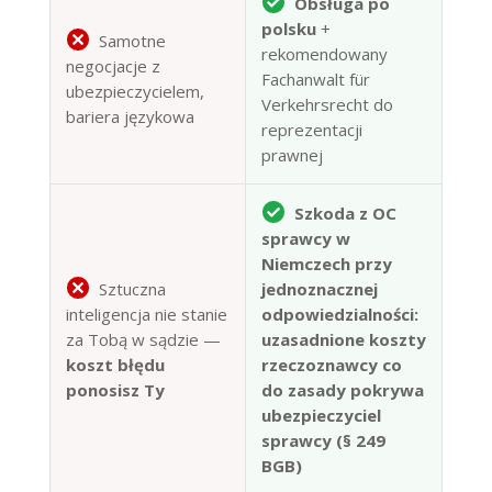
Obsługa po
polsku
+
Samotne
rekomendowany
negocjacje z
Fachanwalt für
ubezpieczycielem,
Verkehrsrecht do
bariera językowa
reprezentacji
prawnej
Szkoda z OC
sprawcy w
Niemczech przy
Sztuczna
jednoznacznej
inteligencja nie stanie
odpowiedzialności:
za Tobą w sądzie —
uzasadnione koszty
koszt błędu
rzeczoznawcy co
ponosisz Ty
do zasady pokrywa
ubezpieczyciel
sprawcy (§ 249
BGB)