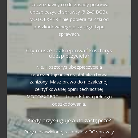
rzeczoznawcy co do zasady pokrywa
ubezpieczyciel sprawcy (§ 249 BGB).
MOTOEXPERT nie pobiera zaliczki od
poszkodowanego przy tego typu
sprawach.
Czy muszę zaakceptować kosztorys
ubezpieczyciela?
Nie. Kosztorys ubezpieczyciela
reprezentuje interes płatnika i bywa
zaniżony. Masz prawo do niezależnej,
certyfikowanej opinii technicznej
MOTOEXPERT — to podstawa pełnego
odszkodowania.
Kiedy przysługuje auto zastępcze?
Przy niezawinionej szkodzie z OC sprawcy