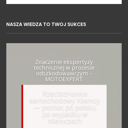
NASZA WIEDZA TO TWOJ SUKCES
Znaczenie ekspertyzy
technicznej w procesie
odszkodowawczym –
MOTOEXPERT
Rzeczoznawca
samochodowy Niemcy
— pomoc po polsku
po wypadku w
Niemczech