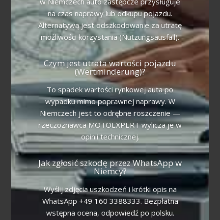
w Niemczech auto zastępcze przysługuje
na czas naprawy lub odkupu pojazdu.
Alternatywą jest odszkodowanie za utratę
możliwości korzystania (Nutzungsausfall).
Czym jest utrata wartości pojazdu
(Wertminderung)?
To spadek wartości rynkowej auta po
wypadku mimo poprawnej naprawy. W
Niemczech jest to odrębne roszczenie —
rzeczoznawca MOTOEXPERT wylicza je w
opinii technicznej.
Jak zgłosić szkodę przez WhatsApp w
Niemcy?
Wyślij zdjęcia uszkodzeń i krótki opis na
WhatsApp +49 160 3388333. Bezpłatna
wstępna ocena, odpowiedź po polsku.