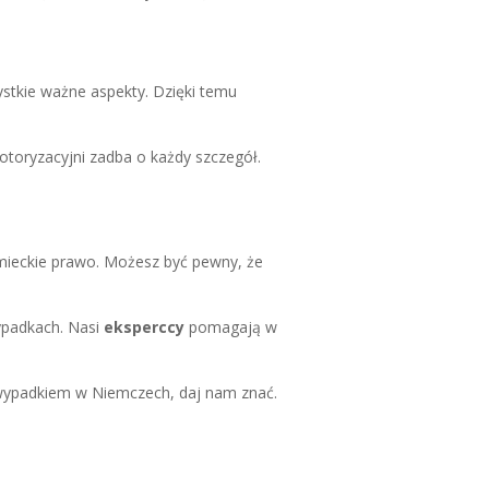
tkie ważne aspekty. Dzięki temu
toryzacyjni
zadba o każdy szczegół.
mieckie prawo. Możesz być pewny, że
ypadkach. Nasi
eksperccy
pomagają w
wypadkiem w Niemczech, daj nam znać.