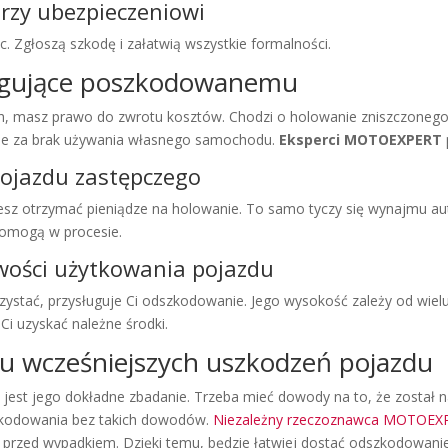
rzy ubezpieczeniowi
 Zgłoszą szkodę i załatwią wszystkie formalności.
ugujące poszkodowanemu
, masz prawo do zwrotu kosztów. Chodzi o holowanie zniszczonego
ie za brak używania własnego samochodu.
Eksperci MOTOEXPERT
ojazdu zastępczego
esz otrzymać pieniądze na holowanie. To samo tyczy się wynajmu aut
omogą w procesie.
wości użytkowania pojazdu
zystać, przysługuje Ci odszkodowanie. Jego wysokość zależy od wielu
i uzyskać należne środki.
u wcześniejszych uszkodzeń pojazdu
jest jego dokładne zbadanie. Trzeba mieć dowody na to, że został na
zkodowania bez takich dowodów.
Niezależny rzeczoznawca MOTOEX
przed wypadkiem. Dzięki temu, będzie łatwiej dostać odszkodowanie