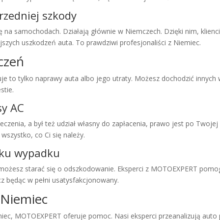
zedniej szkody
ę na samochodach. Działają głównie w Niemczech. Dzięki nim, klienc
szych uszkodzeń auta. To prawdziwi profesjonaliści z Niemiec.
czeń
je to tylko naprawy auta albo jego utraty. Możesz dochodzić innych 
tie.
sy AC
eczenia, a był też udział własny do zapłacenia, prawo jest po Twoj
 wszystko, co Ci się należy.
iku wypadku
iu, możesz starać się o odszkodowanie. Eksperci z MOTOEXPERT pomog
z będąc w pełni usatysfakcjonowany.
 Niemiec
iemiec, MOTOEXPERT oferuje pomoc. Nasi
eksperci
przeanalizują auto