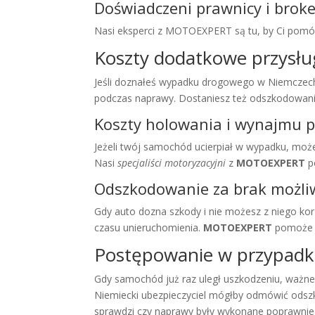
Doświadczeni prawnicy i broke
Nasi eksperci z MOTOEXPERT są tu, by Ci pomóc.
Koszty dodatkowe przysł
Jeśli doznałeś wypadku drogowego w Niemczech
podczas naprawy. Dostaniesz też odszkodowan
Koszty holowania i wynajmu p
Jeżeli twój samochód ucierpiał w wypadku, moż
Nasi
specjaliści motoryzacyjni
z
MOTOEXPERT
p
Odszkodowanie za brak możli
Gdy auto dozna szkody i nie możesz z niego kor
czasu unieruchomienia.
MOTOEXPERT
pomoże C
Postępowanie w przypadk
Gdy samochód już raz uległ uszkodzeniu, ważne 
Niemiecki ubezpieczyciel mógłby odmówić ods
sprawdzi czy naprawy były wykonane poprawnie 