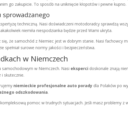
zanim go zakupicie. To sposób na uniknięcie kłopotów i pewne kupno.
du sprowadzanego
kspertyzę techniczną
. Nasi
doświadczeni motodoradcy
sprawdzą wszys
Jakakolwiek niemiła niespodzianka będzie przed Wami ukryta.
z się, że samochód z Niemiec jest w dobrym stanie. Nasi
fachowcy mo
ie spełniał surowe normy jakości i bezpieczeństwa.
adkach w Niemczech
ku samochodowym w Niemczech. Nasi
eksperci
doskonale znają nie
e
i skutecznie.
erujemy
niemieckie profesjonalne auto porady
dla Polaków po w
leżnego odszkodowania
.
kompleksową pomoc w trudnych sytuacjach. Jeśli masz problemy z 