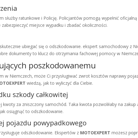
rzenia
służby ratunkowe i Policję. Policjantów pomogą wypełnić oficjaln
zabezpieczyć miejsce wypadku i zbadać okoliczności.
utecznie ubiegać się o odszkodowanie. ekspert samochodowy z Nie
 Dobre dokumenty to klucz do otrzymania fachowej pomocy w Niemcz
ugujących poszkodowanemu
m w Niemczech, może Ci przysługiwać zwrot kosztów naprawy poja
OTOEXPERT
wiedzą, jak to wyliczyć dla Ciebie.
ku szkody całkowitej
 kwoty za zniszczony samochód. Taka kwota pozwoliłaby na zakup a
ak osiągnąć to odszkodowanie.
wej pojazdu powypadkowego
przysługuje odszkodowanie. Ekspertów z
MOTOEXPERT
możesz popro