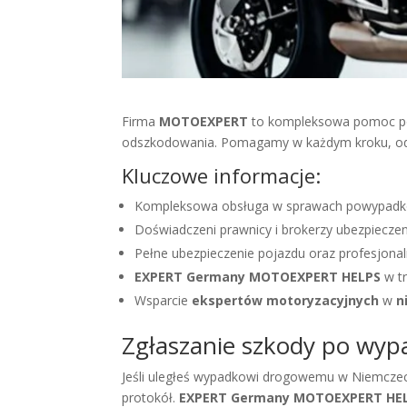
Firma
MOTOEXPERT
to kompleksowa pomoc po
odszkodowania. Pomagamy w każdym kroku, od o
Kluczowe informacje:
Kompleksowa obsługa w sprawach powypad
Doświadczeni prawnicy i brokerzy ubezpiecze
Pełne ubezpieczenie pojazdu oraz profesjonal
EXPERT Germany MOTOEXPERT HELPS
w tr
Wsparcie
ekspertów motoryzacyjnych
w
n
Zgłaszanie szkody po wy
Jeśli uległeś wypadkowi drogowemu w Niemczech,
protokół.
EXPERT Germany MOTOEXPERT HE