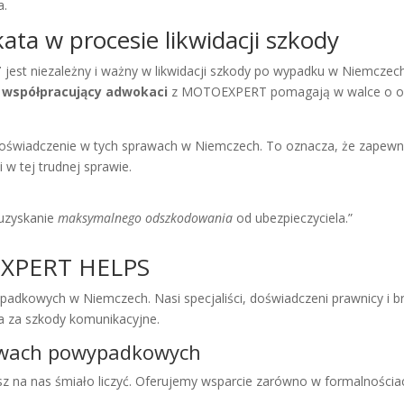
a.
ata w procesie likwidacji szkody
T
jest niezależny i ważny w likwidacji szkody po wypadku w Niemczech
m
współpracujący adwokaci
z MOTOEXPERT pomagają w walce o od
oświadczenie w tych sprawach w Niemczech. To oznacza, że zapew
w tej trudnej sprawie.
 uzyskanie
maksymalnego odszkodowania
od ubezpieczyciela.”
XPERT HELPS
owych w Niemczech. Nasi specjaliści, doświadczeni prawnicy i b
 za szkody komunikacyjne.
awach powypadkowych
z na nas śmiało liczyć. Oferujemy wsparcie zarówno w formalnościac