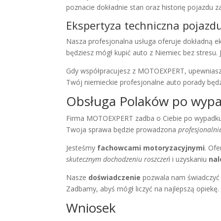
poznacie dokładnie stan oraz historię pojazdu 
Ekspertyza techniczna pojaz
Nasza
profesjonalna usługa
oferuje dokładną
e
będziesz mógł kupić auto z Niemiec bez stresu. 
Gdy współpracujesz z
MOTOEXPERT
, upewnias
Twój
niemieckie profesjonalne auto porady
będz
Obsługa Polaków po wyp
Firma MOTOEXPERT zadba o Ciebie po wypad
Twoja sprawa będzie prowadzona
profesjonalni
Jesteśmy
fachowcami motoryzacyjnymi
. Of
skutecznym dochodzeniu roszczeń
i uzyskaniu
na
Nasze
doświadczenie
pozwala nam świadczyć 
Zadbamy, abyś mógł liczyć na najlepszą opiekę.
Wniosek