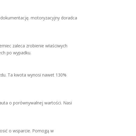
ą dokumentację. motoryzacyjny doradca
miec zaleca zrobienie właściwych
ech po wypadku.
zdu. Ta kwota wynosi nawet 130%
uta o porównywalnej wartości. Nasi
sić o wsparcie. Pomogą w