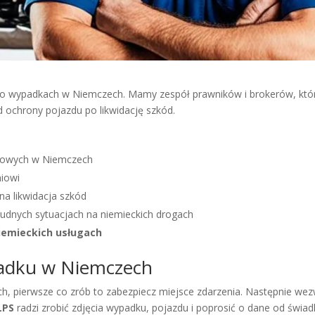
 wypadkach w Niemczech. Mamy zespół prawników i brokerów, któ
chrony pojazdu po likwidację szkód.
kowych w Niemczech
niowi
na likwidacja szkód
udnych sytuacjach na niemieckich drogach
iemieckich usługach
padku w Niemczech
 pierwsze co zrób to zabezpiecz miejsce zdarzenia. Następnie wezwij
LPS
radzi zrobić zdjęcia wypadku, pojazdu i poprosić o dane od świa