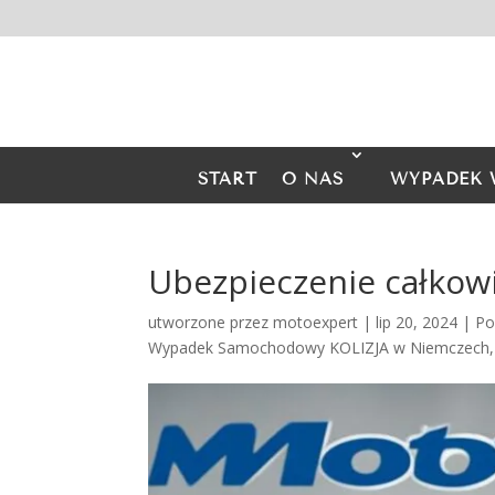
START
O NAS
WYPADEK 
Ubezpieczenie całko
utworzone przez
motoexpert
|
lip 20, 2024
|
Po
Wypadek Samochodowy KOLIZJA w Niemczech