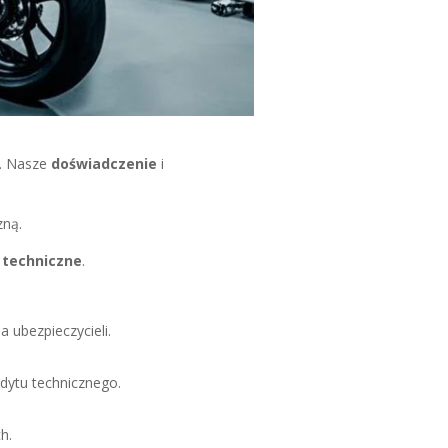
w. Nasze
doświadczenie
i
zną.
 techniczne
.
ubezpieczycieli.
udytu technicznego.
h.