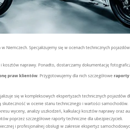
a w Niemczech. Specjalizujemy się w ocenach technicznych pojazdó
, i kosztów naprawy. Ponadto, dostarczamy dokumentację fotografic
onę praw klientów
. Przygotowujemy dla nich szczegółowe
raporty
uje się w kompleksowych ekspertyzach technicznych pojazdów dla 
ą skuteczność w ocenie stanu technicznego i wartości samochodów.
akresu wyceny, analizy uszkodzeń, kalkulacji kosztów naprawy oraz a
w poprzez szczegółowe raporty techniczne dla ubezpieczycieli.
iecznej i profesjonalnej obsługi w zakresie ekspertyz samochodowyc