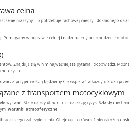
rawa celna
szczenie maszyny. To potrzebuje fachowej wiedzy i dokładnego działa
ną. Pomagamy w odprawie celnej i nadzorujemy przechodzenie motocy
Q)
ntów. Znajdują się w nim najważniejsze pytania i odpowiedzi. Można
 motocykla.
aktować. Z przyjemnością będziemy Cię wspierać w każdym kroku prz
wiązane z transportem motocyklowym
iele wyzwań. Stale należy dbać o minimalizację ryzyk. Szkody mechan
złymi
warunki atmosferyczne
.
bracji i złego zabezpieczenia. Obejmuje to również nieostrożną obsł