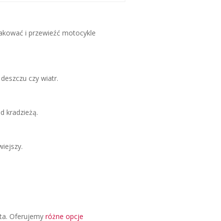
pakować i przewieźć motocykle
deszczu czy wiatr.
d kradzieżą.
wiejszy.
nta. Oferujemy
różne opcje