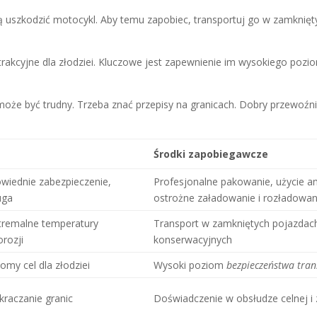
ą uszkodzić motocykl. Aby temu zapobiec, transportuj go w zamknięt
trakcyjne dla złodziei. Kluczowe jest zapewnienie im wysokiego poz
 może być trudny. Trzeba znać przepisy na granicach. Dobry przewoź
Środki zapobiegawcze
owiednie zabezpieczenie,
Profesjonalne pakowanie, użycie a
uga
ostrożne załadowanie i rozładowan
stremalne temperatury
Transport w zamkniętych pojazdac
rozji
konserwacyjnych
omy cel dla złodziei
Wysoki poziom
bezpieczeństwa tra
ekraczanie granic
Doświadczenie w obsłudze celnej