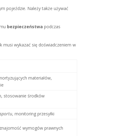
ym pojeździe. Należy także używać
iomu
bezpieczeństwa
podczas
nik musi wykazać się doświadczeniem w
mortyzujących materiałów,
ie
h, stosowanie środków
nsportu
, monitoring przesyłki
 i znajomość wymogów prawnych