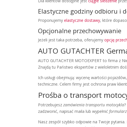
Dla klientów dostępne jest
ciągłe śledzenie
przes
Elastyczne godziny odbioru i 
Proponujemy
elastyczne dostawy
, które dopas
Opcjonalne przechowywanie
Jeżeli jest taka potrzeba, oferujemy
opcję przec
AUTO GUTACHTER Germ
AUTO GUTACHTER MOTOEXPERT to firma z Niemiec
Znajdą tu Państwo ekspertów z wieloletnim do
Ich usługi obejmują: wycenę wartości pojazdów,
techniczne. Celem firmy jest ochrona praw klie
Prośba o transport motoc
Potrzebujesz
zamówienia transportu motocykla
?
zadzwonić, napisać maila lub wypełnić
formularz
Nasz zespół szybko odpowie na Twoje pytania. 