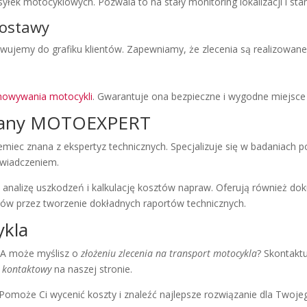
yłek motocyklowych. Pozwala to na stały monitoring lokalizacji i st
dostawy
owujemy do grafiku klientów. Zapewniamy, że zlecenia są realizowan
howywania motocykli
. Gwarantuje ona bezpieczne i wygodne miejsc
any MOTOEXPERT
 znana z ekspertyz technicznych. Specjalizuje się w badaniach po
świadczeniem.
 analizę uszkodzeń i kalkulację kosztów napraw. Oferują również dok
ntów przez tworzenie dokładnych raportów technicznych.
ykla
 A może myślisz o
złożeniu zlecenia na transport motocykla
? Skontaktu
 kontaktowy
na naszej stronie.
Pomoże Ci wycenić koszty i znaleźć najlepsze rozwiązanie dla Twoje