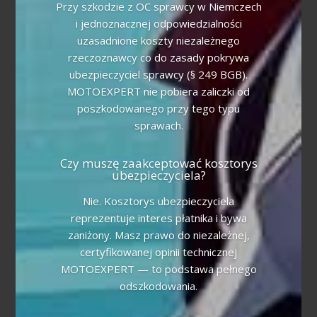
Przy szkodzie z OC sprawcy w Niemczech
i jednoznacznej odpowiedzialności
uzasadnione koszty niezależnego
rzeczoznawcy co do zasady pokrywa
ubezpieczyciel sprawcy (§ 249 BGB).
MOTOEXPERT nie pobiera zaliczki od
poszkodowanego przy tego typu
sprawach.
Czy muszę zaakceptować kosztorys
ubezpieczyciela?
Nie. Kosztorys ubezpieczyciela
reprezentuje interes płatnika i bywa
zaniżony. Masz prawo do niezależnej,
certyfikowanej opinii technicznej
MOTOEXPERT — to podstawa pełnego
odszkodowania.