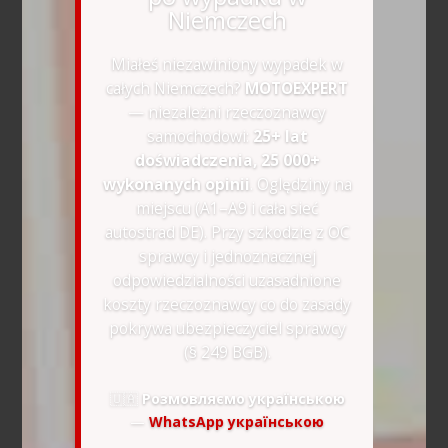
Niemczech
Miałeś niezawiniony wypadek w
całych Niemczech?
MOTOEXPERT
— niezależni rzeczoznawcy
samochodowi:
25+ lat
doświadczenia, 25 000+
wykonanych opinii
. Oględziny na
miejscu (A1–A9 i cała sieć
autostrad DE). Przy szkodzie z OC
sprawcy i jednoznacznej
odpowiedzialności uzasadnione
koszty rzeczoznawcy co do zasady
pokrywa ubezpieczyciel sprawcy
(§ 249 BGB).
🇺🇦
Розмовляємо українською
—
WhatsApp українською