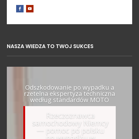
NASZA WIEDZA TO TWOJ SUKCES
Odszkodowanie po wypadku a
rzetelna ekspertyza techniczna
według standardów MOTO
Rzeczoznawca
samochodowy Niemcy
— pomoc po polsku
po wypadku w