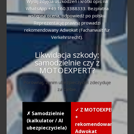
Wyślij zdjęcia uszkodzeń i krótki opis na
WhatsApp +49 160 3388333. Bezpłatna
wstępna ocena, odpowiedź po polsku.
Reprezentację prawną prowadzi
rekomendowany Adwokat (Fachanwalt für
Verkehrsrecht).
Likwidacja szkody:
samodzielnie czy z
MOTOEXPERT?
Porównaj, zanim ubezpieczyciel zdecyduje
za Ciebie.
✓ Z MOTOEXPERT
✗ Samodzielnie
+
(kalkulator / AI
rekomendowany
ubezpieczyciela)
Adwokat