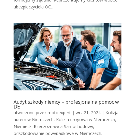
ubezpieczyciela OC...
Audyt szkody niemcy – profesjonalna pomoc w
DE
utworzone przez
motoexpert
|
wrz 21, 2024
|
Kolizja
autem w Niemczech
,
Kolizja drogowa w Niemczech
,
Niemiecki Rzeczoznawca Samochodowy
,
odszkodowanie powypadkowe w Niemczech
,