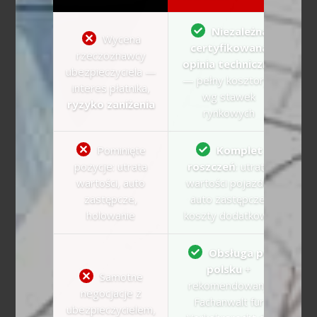
Niezależna
Wycena
certyfikowana
rzeczoznawcy
opinia techniczna
ubezpieczyciela —
— pełny kosztorys
interes płatnika,
wg stawek
ryzyko zaniżenia
rynkowych
Pominięte
Komplet
pozycje: utrata
roszczeń
: utrata
wartości, auto
wartości pojazdu,
zastępcze,
auto zastępcze,
holowanie
koszty dodatkowe
Obsługa po
polsku
+
Samotne
rekomendowany
negocjacje z
Fachanwalt für
ubezpieczycielem,