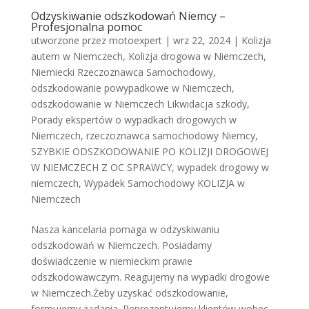
Odzyskiwanie odszkodowań Niemcy –
Profesjonalna pomoc
utworzone przez
motoexpert
|
wrz 22, 2024
|
Kolizja
autem w Niemczech
,
Kolizja drogowa w Niemczech
,
Niemiecki Rzeczoznawca Samochodowy
,
odszkodowanie powypadkowe w Niemczech
,
odszkodowanie w Niemczech Likwidacja szkody
,
Porady ekspertów o wypadkach drogowych w
Niemczech
,
rzeczoznawca samochodowy Niemcy
,
SZYBKIE ODSZKODOWANIE PO KOLIZJI DROGOWEJ
W NIEMCZECH Z OC SPRAWCY
,
wypadek drogowy w
niemczech
,
Wypadek Samochodowy KOLIZJA w
Niemczech
Nasza kancelaria pomaga w odzyskiwaniu
odszkodowań w Niemczech. Posiadamy
doświadczenie w niemieckim prawie
odszkodowawczym. Reagujemy na wypadki drogowe
w Niemczech.Żeby uzyskać odszkodowanie,
formujemy żądania. Reprezentujemy klientów wobec