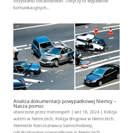
odzyskaniu odszkodowań. Dotyczy to wypadków
komunikacyjnych,...
Analiza dokumentacji powypadkowej Niemcy –
Nasza pomoc
utworzone przez
motoexpert
|
wrz 18, 2024
|
Kolizja
autem w Niemczech
,
Kolizja drogowa w Niemczech
,
Niemiecki Rzeczoznawca Samochodowy
,
odszkodowanie powypadkowe w Niemczech
,