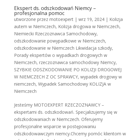
Ekspert ds. odszkodowań Niemcy –
profesjonalna pomoc
utworzone przez
motoexpert
|
wrz 19, 2024
|
Kolizja
autem w Niemczech
,
Kolizja drogowa w Niemczech
,
Niemiecki Rzeczoznawca Samochodowy
,
odszkodowanie powypadkowe w Niemczech
,
odszkodowanie w Niemczech Likwidacja szkody
,
Porady ekspertów o wypadkach drogowych w
Niemczech
,
rzeczoznawca samochodowy Niemcy
,
SZYBKIE ODSZKODOWANIE PO KOLIZJI DROGOWEJ
W NIEMCZECH Z OC SPRAWCY
,
wypadek drogowy w
niemczech
,
Wypadek Samochodowy KOLIZJA w
Niemczech
Jesteśmy MOTOEXPERT RZECZOZNAWCY –
ekspertami ds. odszkodowań. Specjalizujemy się w
odszkodowaniach w Niemczech. Oferujemy
profesjonalne wsparcie w postępowaniu
odszkodowawczym niemcy.Chcemy pomóc klientom w