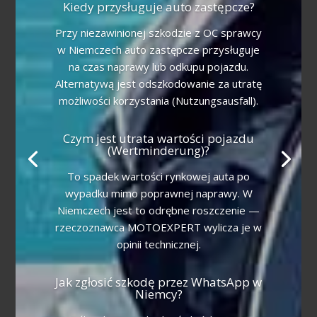
Kiedy przysługuje auto zastępcze?
Przy niezawinionej szkodzie z OC sprawcy
w Niemczech auto zastępcze przysługuje
na czas naprawy lub odkupu pojazdu.
Alternatywą jest odszkodowanie za utratę
możliwości korzystania (Nutzungsausfall).
Czym jest utrata wartości pojazdu
(Wertminderung)?
To spadek wartości rynkowej auta po
wypadku mimo poprawnej naprawy. W
Niemczech jest to odrębne roszczenie —
rzeczoznawca MOTOEXPERT wylicza je w
opinii technicznej.
Jak zgłosić szkodę przez WhatsApp w
Niemcy?