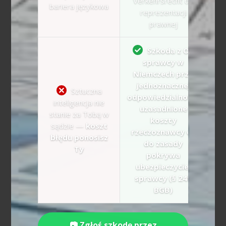
Verkehrsrecht do
bariera językowa
reprezentacji
prawnej
Szkoda z OC
sprawcy w
Niemczech przy
jednoznacznej
Sztuczna
odpowiedzialności:
inteligencja nie
uzasadnione
stanie za Tobą w
koszty
sądzie —
koszt
rzeczoznawcy co
błędu ponosisz
do zasady
Ty
pokrywa
ubezpieczyciel
sprawcy (§ 249
BGB)
📷 Zgłoś szkodę przez