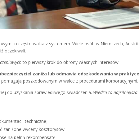
ym to często walka z systemem. Wiele osób w Niemczech, Austrii i 
ż oczekiwali.
eczeniowych
to pierwszy krok do obrony własnych interesów.
ubezpieczyciel zaniża lub odmawia odszkodowania w praktyce 
 pomagają poszkodowanym w walce z procedurami korporacyjnymi.
nej do uzyskania sprawiedliwego świadczenia.
Wiedza to najsilniejsza
okumentacji technicznej.
 zaniżone wyceny kosztorysów.
nse na pełną rekompensatę.