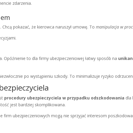
encie zdarzenia.
kiem
nia. Chcą pokazać, że kierowca naruszył umowę. To
manipulacja w proce
ecyzjami.
a. Opóźnienie to dla firmy ubezpieczeniowej łatwy sposób na
unikan
włocznie po wystąpieniu szkody. To minimalizuje ryzyko odrzuceni
bezpieczyciela
est
procedury ubezpieczyciela w przypadku odszkodowania
dla 
stość jest bardziej skomplikowana.
ne firm ubezpieczeniowych mogą nie sprzyjać interesom poszkodow