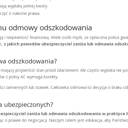
ają wypłatę pełnej kwoty.
czyć o należne prawa.
mu odmowy odszkodowania
ację i niepewność finansową. Wiele osób myśli, że opłacona polisa gwa
e,
z jakich powodów ubezpieczyciel zaniża lub odmawia odszk
owa odszkodowania?
 mający przywrócić stan przed zdarzeniem. Ale często wypłata nie p
ów z polisy AC wymaga korekty.
ęści zamiennych lub stawek. Całkowita odmowa to decyzja o braku od
la ubezpieczonych?
ezpieczyciel zaniża lub odmawia odszkodowania w praktyce l
ząc o prawie do negocjacji. Naszym celem jest edukacja, aby Państw