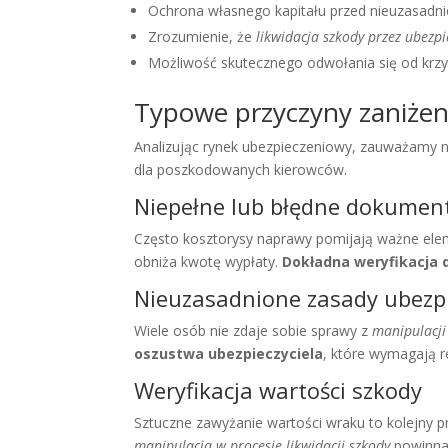
Ochrona własnego kapitału przed nieuzasadni
Zrozumienie, że
likwidacja szkody przez ubezpi
Możliwość skutecznego odwołania się od krzy
Typowe przyczyny zaniże
Analizując rynek ubezpieczeniowy, zauważamy n
dla poszkodowanych kierowców.
Niepełne lub błędne dokumen
Często kosztorysy naprawy pomijają ważne elem
obniża kwotę wypłaty.
Dokładna weryfikacja 
Nieuzasadnione zasady ubezp
Wiele osób nie zdaje sobie sprawy z
manipulacji
oszustwa ubezpieczyciela
, które wymagają re
Weryfikacja wartości szkody
Sztuczne zawyżanie wartości wraku to kolejny p
manipulacja w procesie likwidacji szkody
powinna 