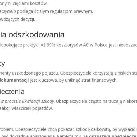
onymi cięciami kosztów.
eczyciela
podlega ścisłym regulacjom prawnym.
wdzących decyzji.
nia odszkodowania
iepokojące praktyki. Aż 99% kosztorysów AC w Polsce jest niedosz
ty
enty uszkodzonego pojazdu. Ubezpieczyciele korzystają z niskich s
dokumentacji
jest kluczowa, by uniknąć strat finansowych.
ieczenia
 w procesie likwidacji szkody
. Ubezpieczyciele często narzucają nieko
akcji właścicieli pojazdów.
roblem. Ubezpieczyciele chcą pokazać szkodę całkowitą, by wypłacić 
być dokładnie analizowana. Pamiętajmy, że
oszustwa ubezpieczy