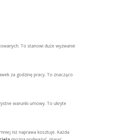
acowanych. To stanowi duże wyzwanie
tawek za godzinę pracy. To znacząco
rzystne warunki umowy. To ukryte
mniej niż naprawa kosztuje. Każda
ciela
można podważyć, mając