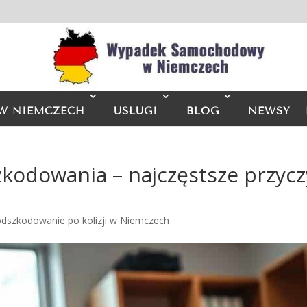
W NIEMCZECH
USŁUGI
BLOG
NEWSY
odowania – najczęstsze przyczy
odszkodowanie po kolizji w Niemczech