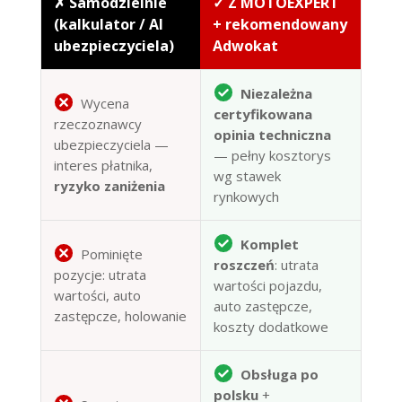
✗ Samodzielnie
✓ Z MOTOEXPERT
(kalkulator / AI
+ rekomendowany
ubezpieczyciela)
Adwokat
Niezależna
Wycena
certyfikowana
rzeczoznawcy
opinia techniczna
ubezpieczyciela —
— pełny kosztorys
interes płatnika,
wg stawek
ryzyko zaniżenia
rynkowych
Komplet
Pominięte
roszczeń
: utrata
pozycje: utrata
wartości pojazdu,
wartości, auto
auto zastępcze,
zastępcze, holowanie
koszty dodatkowe
Obsługa po
polsku
+