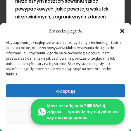
niezależnym kosztorysowaniu szkód
powypadkowych, jakie powstają wskutek
niezawinionych, zagranicznych zdarzeń
drogowych
Zarządzaj zgodą
Stowarzyszenie Międzynarodowych
Aby zapewnić jak najlepsze wrażenia, korzystamy z technologii, takich
Rzeczoznawców Techniki Samochodowej
jak pliki cookie, do przechowywania i/lub uzyskiwania dostępu do
MOTOEXPERT
informacji o urządzeniu. Zgoda na te technologie pozwoli nam
przetwarzać dane, takie jak zachowanie podczas przeglądania lub
unikalne identyfikatory na tej stronie. Brak wyrażenia zgody lub
SPECJALIZUJEMY SIĘ W OCENIE USZKODZEŃ
wycofanie zgody może niekorzystnie wpłynąć na niektóre cechy i
POJAZDÓW POWYPADKOWYCH
funkcje.
Wykonujemy precyzyjnie kalkulacje kosztów
naprawy na podstawie prawa
Akceptuję
niemieckiego.
Odmów
Masz szkodę auta? 📷 Wyślij
zdjęcia — sprawdzimy natychmiast
Zobacz preferencje
czy możemy pomóc
