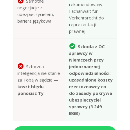
Samotne
rekomendowany
negocjacje z
Fachanwalt für
ubezpieczycielem,
Verkehrsrecht do
bariera językowa
reprezentacji
prawnej
Szkoda z OC
sprawcy w
Niemczech przy
Sztuczna
jednoznacznej
inteligencja nie stanie
odpowiedzialności:
za Tobą w sądzie —
uzasadnione koszty
koszt błędu
rzeczoznawcy co
ponosisz Ty
do zasady pokrywa
ubezpieczyciel
sprawcy (§ 249
BGB)