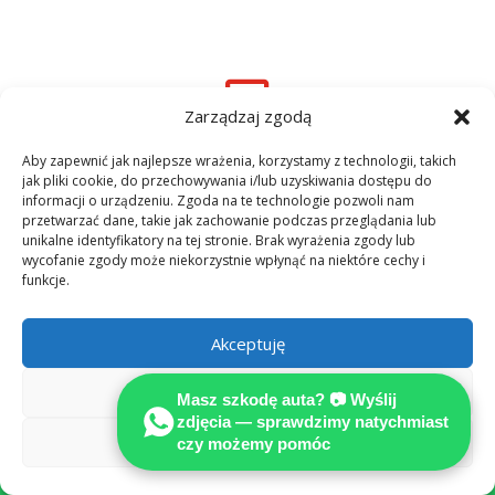

Zarządzaj zgodą
Aby zapewnić jak najlepsze wrażenia, korzystamy z technologii, takich
PONAD 25 LAT DOŚWIADCZENIA W
jak pliki cookie, do przechowywania i/lub uzyskiwania dostępu do
NIEMECZECH
informacji o urządzeniu. Zgoda na te technologie pozwoli nam
przetwarzać dane, takie jak zachowanie podczas przeglądania lub
unikalne identyfikatory na tej stronie. Brak wyrażenia zgody lub

wycofanie zgody może niekorzystnie wpłynąć na niektóre cechy i
funkcje.
Pełne odszkodowanie w EURO w
Akceptuję
Niemczech z OC sprawcy!
Odmów
Masz szkodę auta? 📷 Wyślij

zdjęcia — sprawdzimy natychmiast
Zobacz preferencje
czy możemy pomóc
