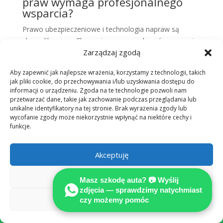
praw wymaga profesjonalnego
wsparcia?
Prawo ubezpieczeniowe i technologia napraw są
skomplikowane. Eksperci pomogą wskazać naruszenia
Zarządzaj zgodą
procedur i sformułować roszczenia odszkodowawcze.
Aby zapewnić jak najlepsze wrażenia, korzystamy z technologii, takich
Likwidacja szkody:
jak pliki cookie, do przechowywania i/lub uzyskiwania dostępu do
samodzielnie czy z
informacji o urządzeniu. Zgoda na te technologie pozwoli nam
przetwarzać dane, takie jak zachowanie podczas przeglądania lub
MOTOEXPERT?
unikalne identyfikatory na tej stronie. Brak wyrażenia zgody lub
wycofanie zgody może niekorzystnie wpłynąć na niektóre cechy i
Porównaj, zanim ubezpieczyciel zdecyduje za
funkcje.
Ciebie.
Akceptuję
✗ Samodzielnie
✓ Z MOTOEXPERT
Odmów
(kalkulator / AI
+ rekomendowany
Masz szkodę auta? 📷 Wyślij
zdjęcia — sprawdzimy natychmiast
ubezpieczyciela)
Adwokat
Zobacz preferencje
czy możemy pomóc

Niezależna