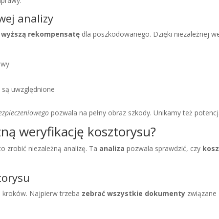
aprawy.
wej analizy
ć
wyższą rekompensatę
dla poszkodowanego. Dzięki niezależnej w
awy
y są uwzględnione
ezpieczeniowego
pozwala na pełny obraz szkody. Unikamy też potencj
żną weryfikację kosztorysu?
to zrobić niezależną analizę. Ta
analiza
pozwala sprawdzić, czy
kosz
.
torysu
a kroków. Najpierw trzeba
zebrać wszystkie dokumenty
związane 