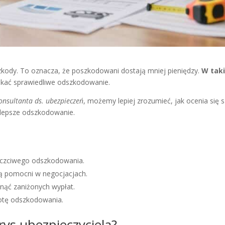
zkody. To oznacza, że poszkodowani dostają mniej pieniędzy.
W taki
kać sprawiedliwe odszkodowanie.
onsultanta ds. ubezpieczeń
, możemy lepiej zrozumieć, jak ocenia się
 lepsze odszkodowanie.
uczciwego odszkodowania.
są pomocni w negocjacjach.
nąć zaniżonych wypłat.
otę odszkodowania.
rys ubezpieczyciela?