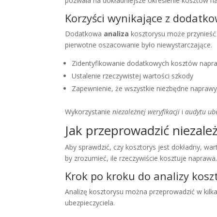
pozwala na dokładniejsze określenie kosztów n
Korzyści wynikające z dodatko
Dodatkowa
analiza
kosztorysu może przynieś
pierwotne oszacowanie było niewystarczające.
Zidentyfikowanie dodatkowych kosztów napr
Ustalenie rzeczywistej wartości szkody
Zapewnienie, że wszystkie niezbędne napraw
Wykorzystanie
niezależnej weryfikacji
i
audytu ub
Jak przeprowadzić niezale
Aby sprawdzić, czy kosztorys jest dokładny, war
by zrozumieć, ile rzeczywiście kosztuje naprawa
Krok po kroku do analizy kosz
Analizę kosztorysu można przeprowadzić w kilk
ubezpieczyciela.