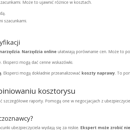
zacunkami. Może to ujawnić różnice w kosztach.
dą.
mi szacunkami.
fikacji
narzędzia
.
Narzędzia online
ułatwiają porównanie cen. Może to pom
. Eksperci mogą dać cenne wskazówki.
ą
. Eksperci mogą dokładnie przeanalizować
koszty naprawy
. To po
piniowaniu kosztorysu
ać szczegółowe raporty. Pomogą one w negocjacjach z ubezpieczycie
eczoznawcy?
unki ubezpieczyciela wydają się za niskie.
Ekspert może zrobić ni