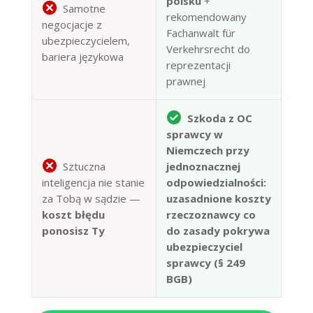
polsku
+
Samotne
rekomendowany
negocjacje z
Fachanwalt für
ubezpieczycielem,
Verkehrsrecht do
bariera językowa
reprezentacji
prawnej
Szkoda z OC
sprawcy w
Niemczech przy
Sztuczna
jednoznacznej
inteligencja nie stanie
odpowiedzialności:
za Tobą w sądzie —
uzasadnione koszty
koszt błędu
rzeczoznawcy co
ponosisz Ty
do zasady pokrywa
ubezpieczyciel
sprawcy (§ 249
BGB)