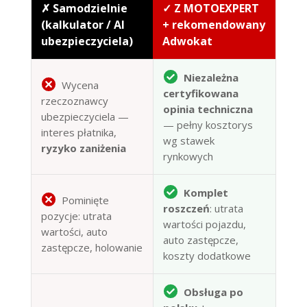
✗ Samodzielnie
✓ Z MOTOEXPERT
(kalkulator / AI
+ rekomendowany
ubezpieczyciela)
Adwokat
Niezależna
Wycena
certyfikowana
rzeczoznawcy
opinia techniczna
ubezpieczyciela —
— pełny kosztorys
interes płatnika,
wg stawek
ryzyko zaniżenia
rynkowych
Komplet
Pominięte
roszczeń
: utrata
pozycje: utrata
wartości pojazdu,
wartości, auto
auto zastępcze,
zastępcze, holowanie
koszty dodatkowe
Obsługa po