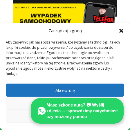
Zarządzaj zgodą
Aby zapewnić jak najlepsze wrażenia, korzystamy z technologii, takich
jak pliki cookie, do przechowywania i/lub uzyskiwania dostępu do
informacji o urządzeniu. Zgoda na te technologie pozwoli nam
przetwarzać dane, takie jak zachowanie podczas przeglądania lub
unikalne identyfikatory na tej stronie. Brak wyrażenia zgody lub
wycofanie zgody może niekorzystnie wpłynąć na niektóre cechy i
funkcje.
Akceptuję
Odmów
Masz szkodę auta? 📷 Wyślij
zdjęcia — sprawdzimy natychmiast
Zobacz preferencje
czy możemy pomóc
Rzeczoznawcy sieci MOTOEXPERT

specjalizują się w opiniowaniu i