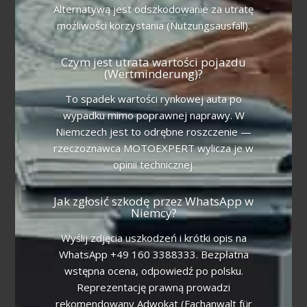
Alternatywą jest odszkodowanie za utratę
możliwości korzystania (Nutzungsausfall).
Czym jest utrata wartości pojazdu
(Wertminderung)?
To spadek wartości rynkowej auta po
wypadku mimo poprawnej naprawy. W
Niemczech jest to odrębne roszczenie —
rzeczoznawca MOTOEXPERT wylicza je w
opinii technicznej.
Jak zgłosić szkodę przez WhatsApp w
Niemcy?
Wyślij zdjęcia uszkodzeń i krótki opis na
WhatsApp +49 160 3388333. Bezpłatna
wstępna ocena, odpowiedź po polsku.
Reprezentację prawną prowadzi
rekomendowany Adwokat (Fachanwalt für