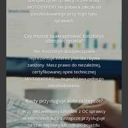
MOTOEXPERT nie pobiera zaliczki od
poszkodowanego przy tego typu
sprawach.
Czy muszę zaakceptować kosztorys
ubezpieczyciela?
Nie. Kosztorys ubezpieczyciela
reprezentuje interes płatnika i bywa
zaniżony. Masz prawo do niezależnej,
certyfikowanej opinii technicznej
MOTOEXPERT — to podstawa pełnego
odszkodowania.
Kiedy przysługuje auto zastępcze?
Przy niezawinionej szkodzie z OC sprawcy
w Niemczech auto zastępcze przysługuje
na czas naprawy lub odkupu pojazdu.