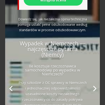
wstępna ocena
Dowiedz się, jak niezależna opinia techniczna
pomaga ustalić pełne odszkodowanie według
standardów w procesie odszkodowawczym.
Wypadek w Niemczech —
najczęstsze pytania
(Niemcy)
Ile kosztuje rzeczoznawca
samochodowy po wypadku w
Niemczech?
Przy szkodzie z OC sprawcy w Niemczech
i jednoznacznej odpowiedzialności
uzasadnione koszty niezależnego
rzeczoznawcy co do zasady pokrywa
ubezpieczyciel sprawcy (§ 249 BGB).