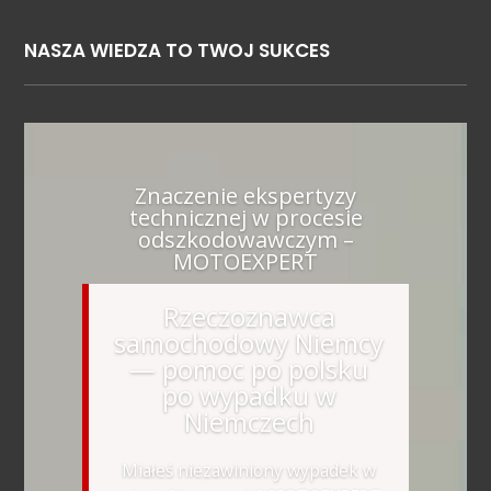
NASZA WIEDZA TO TWOJ SUKCES
Znaczenie ekspertyzy
technicznej w procesie
odszkodowawczym –
MOTOEXPERT
Rzeczoznawca
samochodowy Niemcy
— pomoc po polsku
po wypadku w
Niemczech
Miałeś niezawiniony wypadek w