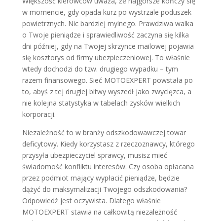
Większość kierowców uważa, że najgorsze kończy się
w momencie, gdy opada kurz po wystrzale poduszek
powietrznych. Nic bardziej mylnego. Prawdziwa walka
o Twoje pieniądze i sprawiedliwość zaczyna się kilka
dni później, gdy na Twojej skrzynce mailowej pojawia
się kosztorys od firmy ubezpieczeniowej. To właśnie
wtedy dochodzi do tzw. drugiego wypadku – tym
razem finansowego. Sieć MOTOEXPERT powstała po
to, abyś z tej drugiej bitwy wyszedł jako zwycięzca, a
nie kolejna statystyka w tabelach zysków wielkich
korporacji.
Niezależność to w branży odszkodowawczej towar
deficytowy. Kiedy korzystasz z rzeczoznawcy, którego
przysyła ubezpieczyciel sprawcy, musisz mieć
świadomość konfliktu interesów. Czy osoba opłacana
przez podmiot mający wypłacić pieniądze, będzie
dążyć do maksymalizacji Twojego odszkodowania?
Odpowiedź jest oczywista. Dlatego właśnie
MOTOEXPERT stawia na całkowitą niezależność