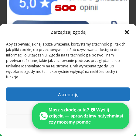
Zarządzaj zgodą
Aby zapewnić jak najlepsze wrażenia, korzystamy z technologii, takich
jak pliki cookie, do przechowywania i/lub uzyskiwania dostępu do
informacji o urządzeniu. Zgoda na te technologie pozwoli nam
przetwarzać dane, takie jak zachowanie podczas przeglądania lub
unikalne identyfikatory na tej stronie. Brak wyrażenia zgody lub
wycofanie zgody może niekorzystnie wpłynąć na niektóre cechy i
funkcje.
https://wypadek-samochodowy-w-niemczech.pl/
Pełne odszkodowanie w EURO w Niemczech z OC sprawcy!
Akceptuję
– ZAPYTAJ EKSPERTA !
Odmów
Masz szkodę auta? 📷 Wyślij
– MOWIMY PO POLSKU !
zdjęcia — sprawdzimy natychmiast
Zobacz preferencje
czy możemy pomóc
