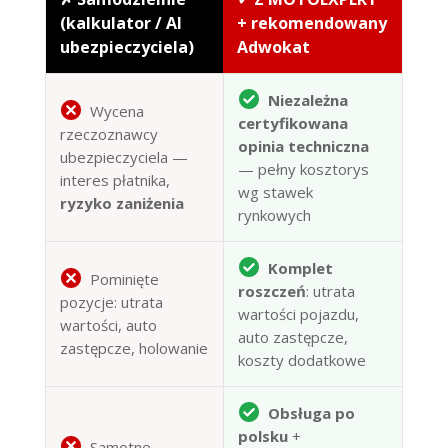
(kalkulator / AI
+ rekomendowany
ubezpieczyciela)
Adwokat
Niezależna
Wycena
certyfikowana
rzeczoznawcy
opinia techniczna
ubezpieczyciela —
— pełny kosztorys
interes płatnika,
wg stawek
ryzyko zaniżenia
rynkowych
Komplet
Pominięte
roszczeń
: utrata
pozycje: utrata
wartości pojazdu,
wartości, auto
auto zastępcze,
zastępcze, holowanie
koszty dodatkowe
Obsługa po
polsku
+
Samotne