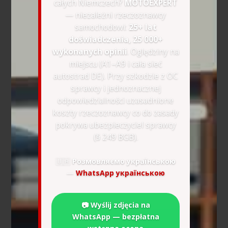
całych Niemczech?
MOTOEXPERT
— niezależni rzeczoznawcy
samochodowi:
25+ lat
doświadczenia, 25 000+
wykonanych opinii
. Oględziny na
miejscu (A1–A9 i cała sieć
autostrad DE). Przy szkodzie z OC
sprawcy i jednoznacznej
odpowiedzialności uzasadnione
koszty rzeczoznawcy co do zasady
pokrywa ubezpieczyciel sprawcy
(§ 249 BGB).
🇺🇦
Розмовляємо українською
—
WhatsApp українською
📷 Wyślij zdjęcia na
WhatsApp — bezpłatna