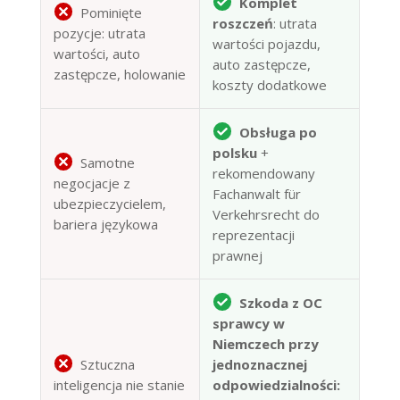
Komplet
Pominięte
roszczeń
: utrata
pozycje: utrata
wartości pojazdu,
wartości, auto
auto zastępcze,
zastępcze, holowanie
koszty dodatkowe
Obsługa po
polsku
+
Samotne
rekomendowany
negocjacje z
Fachanwalt für
ubezpieczycielem,
Verkehrsrecht do
bariera językowa
reprezentacji
prawnej
Szkoda z OC
sprawcy w
Niemczech przy
Sztuczna
jednoznacznej
inteligencja nie stanie
odpowiedzialności: