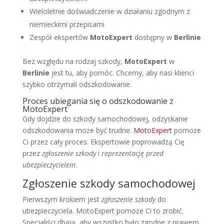
Wieloletnie doświadczenie w działaniu zgodnym z
niemieckimi przepisami
Zespół ekspertów
MotoExpert
dostępny w
Berlinie
Bez względu na rodzaj szkody,
MotoExpert
w
Berlinie
jest tu, aby pomóc. Chcemy, aby nasi klienci
szybko otrzymali odszkodowanie.
Proces ubiegania się o odszkodowanie z
MotoExpert
Gdy dojdzie do szkody samochodowej, odzyskanie
odszkodowania może być trudne.
MotoExpert
pomoże
Ci przez cały proces. Ekspertowie poprowadzą Cię
przez
zgłoszenie szkody
i
reprezentację przed
ubezpieczycielem
.
Zgłoszenie szkody samochodowej
Pierwszym krokiem jest
zgłoszenie szkody
do
ubezpieczyciela. MotoExpert pomoże Ci to zrobić.
Specjaliści dbają, aby wszystko było zgodne z prawem.