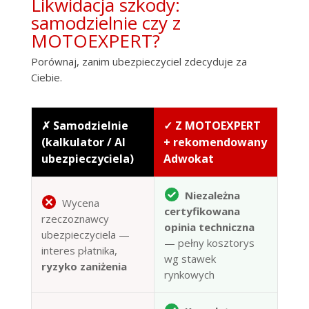
Likwidacja szkody:
samodzielnie czy z
MOTOEXPERT?
Porównaj, zanim ubezpieczyciel zdecyduje za
Ciebie.
✗ Samodzielnie
✓ Z MOTOEXPERT
(kalkulator / AI
+ rekomendowany
ubezpieczyciela)
Adwokat
Niezależna
Wycena
certyfikowana
rzeczoznawcy
opinia techniczna
ubezpieczyciela —
— pełny kosztorys
interes płatnika,
wg stawek
ryzyko zaniżenia
rynkowych