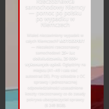
Rzeczoznawca
samochodowy Niemcy
— pomoc po polsku
po wypadku w
Niemczech
Miałeś niezawiniony wypadek w
całych Niemczech?
MOTOEXPERT
— niezależni rzeczoznawcy
samochodowi:
25+ lat
doświadczenia, 25 000+
wykonanych opinii
. Oględziny na
miejscu (A1–A9 i cała sieć
autostrad DE). Przy szkodzie z OC
sprawcy i jednoznacznej
odpowiedzialności uzasadnione
koszty rzeczoznawcy co do zasady
pokrywa ubezpieczyciel sprawcy
(§ 249 BGB).