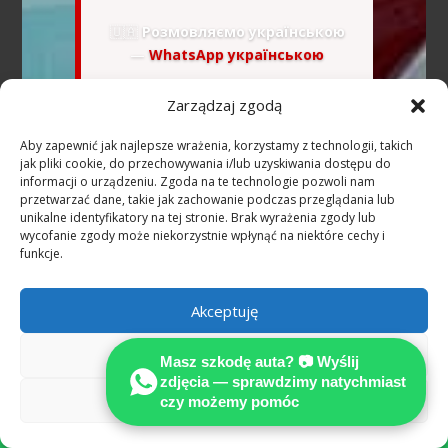
🇺🇦
Розмовляємо українською
—
WhatsApp українською
Zarządzaj zgodą
📷 Wyślij zdjęcia na
WhatsApp — bezpłatna
Aby zapewnić jak najlepsze wrażenia, korzystamy z technologii, takich
wstępna ocena
jak pliki cookie, do przechowywania i/lub uzyskiwania dostępu do
informacji o urządzeniu. Zgoda na te technologie pozwoli nam
przetwarzać dane, takie jak zachowanie podczas przeglądania lub
unikalne identyfikatory na tej stronie. Brak wyrażenia zgody lub
wycofanie zgody może niekorzystnie wpłynąć na niektóre cechy i
Poznaj krok po kroku, jak odszkodowanie po
funkcje.
wypadku a rzetelna ekspertyza techniczna
według standardów MOTO może pomóc w
Akceptuję
uzyskaniu należnych świadczeń.
Odmów
Masz szkodę auta? 📷 Wyślij
Wypadek w Niemczech —
zdjęcia — sprawdzimy natychmiast
najczęstsze pytania
Zobacz preferencje
czy możemy pomóc
(Niemcy)
