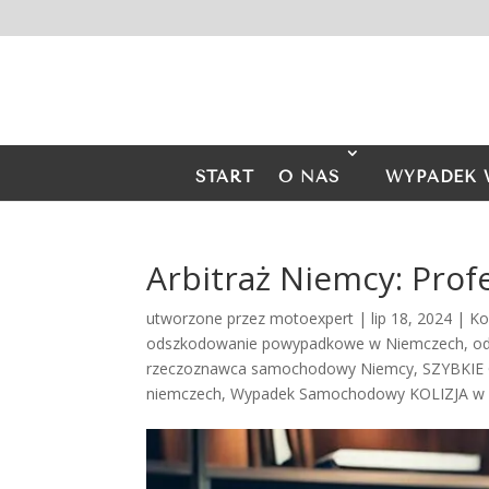
START
O NAS
WYPADEK 
Arbitraż Niemcy: Prof
utworzone przez
motoexpert
|
lip 18, 2024
|
Ko
odszkodowanie powypadkowe w Niemczech
,
od
rzeczoznawca samochodowy Niemcy
,
SZYBKIE
niemczech
,
Wypadek Samochodowy KOLIZJA w