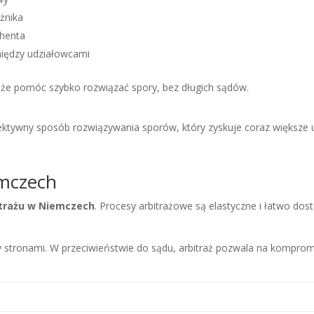
użnika
henta
omiędzy udziałowcami
e pomóc szybko rozwiązać spory, bez długich sądów.
fektywny sposób rozwiązywania sporów, który zyskuje coraz większe 
emczech
itrażu w Niemczech
. Procesy arbitrażowe są elastyczne i łatwo dos
stronami. W przeciwieństwie do sądu, arbitraż pozwala na kompromis