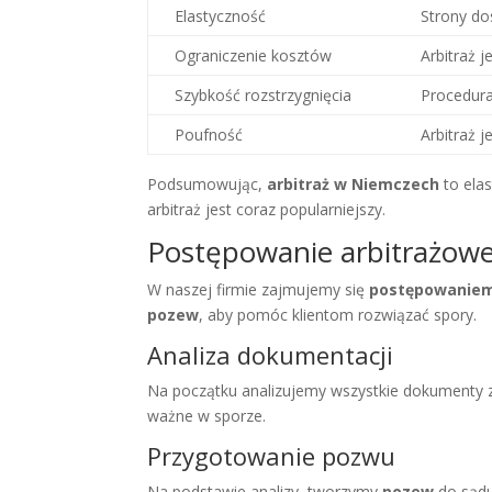
Elastyczność
Strony do
Ograniczenie kosztów
Arbitraż j
Szybkość rozstrzygnięcia
Procedura
Poufność
Arbitraż j
Podsumowując,
arbitraż w Niemczech
to elas
arbitraż jest coraz popularniejszy.
Postępowanie arbitrażowe
W naszej firmie zajmujemy się
postępowaniem
pozew
, aby pomóc klientom rozwiązać spory.
Analiza dokumentacji
Na początku analizujemy wszystkie dokumenty 
ważne w sporze.
Przygotowanie pozwu
Na podstawie analizy, tworzymy
pozew
do sądu