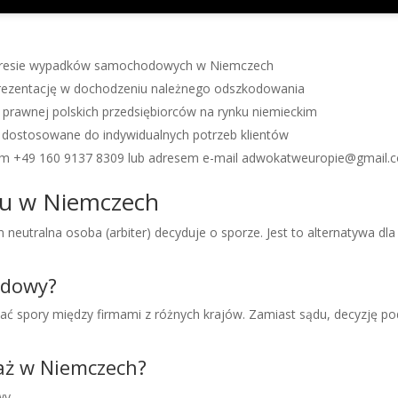
zakresie wypadków samochodowych w Niemczech
eprezentację w dochodzeniu należnego odszkodowania
prawnej polskich przedsiębiorców na rynku niemieckim
dostosowane do indywidualnych potrzeb klientów
em +49 160 9137 8309 lub adresem e-mail adwokatweuropie@gmail.
żu w Niemczech
 neutralna osoba (arbiter) decyduje o sporze. Jest to alternatywa dl
odowy?
spory między firmami z różnych krajów. Zamiast sądu, decyzję podej
aż w Niemczech?
wy