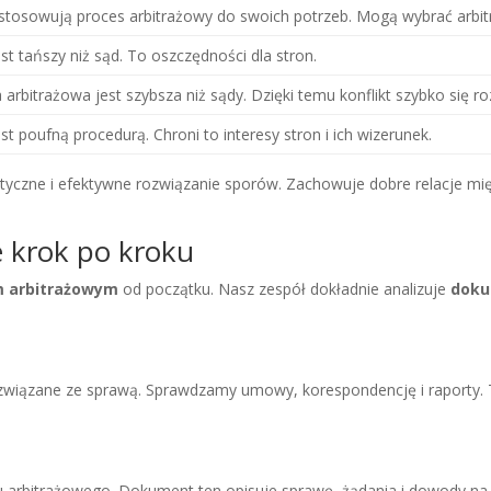
stosowują proces arbitrażowy do swoich potrzeb. Mogą wybrać arbit
est tańszy niż sąd. To oszczędności dla stron.
 arbitrażowa jest szybsza niż sądy. Dzięki temu konflikt szybko się ro
est poufną procedurą. Chroni to interesy stron i ich wizerunek.
tyczne i efektywne rozwiązanie sporów. Zachowuje dobre relacje mię
 krok po kroku
 arbitrażowym
od początku. Nasz zespół dokładnie analizuje
doku
związane ze sprawą. Sprawdzamy umowy, korespondencję i raporty.
 arbitrażowego. Dokument ten opisuje sprawę, żądania i dowody na 