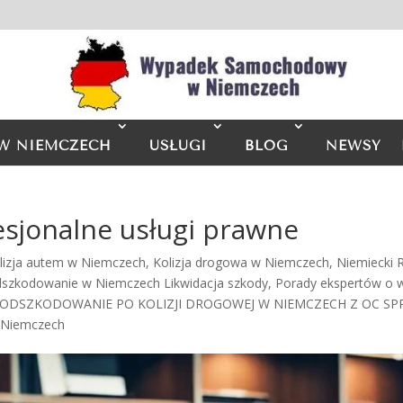
W NIEMCZECH
USŁUGI
BLOG
NEWSY
esjonalne usługi prawne
lizja autem w Niemczech
,
Kolizja drogowa w Niemczech
,
Niemiecki
szkodowanie w Niemczech Likwidacja szkody
,
Porady ekspertów o
 ODSZKODOWANIE PO KOLIZJI DROGOWEJ W NIEMCZECH Z OC S
 Niemczech