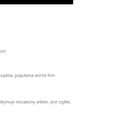
com
a sądów, popularna wśród firm
muje niezależny arbiter. Jest szybki,