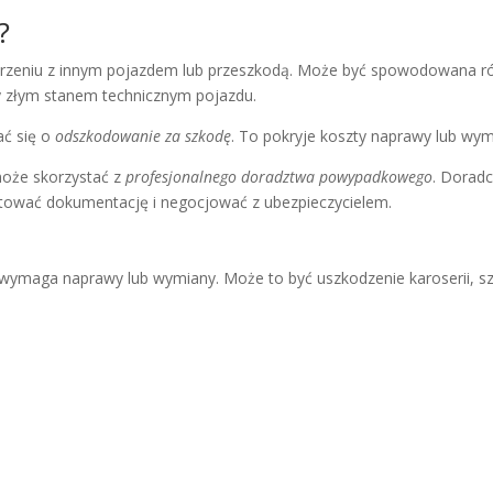
?
derzeniu z innym pojazdem lub przeszkodą. Może być spowodowana r
y złym stanem technicznym pojazdu.
ać się o
odszkodowanie za szkodę
. To pokryje koszty naprawy lub wym
może skorzystać z
profesjonalnego doradztwa powypadkowego
. Dorad
tować dokumentację i negocjować z ubezpieczycielem.
e wymaga naprawy lub wymiany. Może to być uszkodzenie karoserii, s