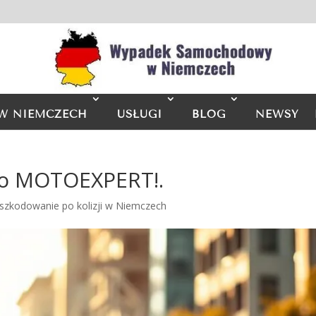
W NIEMCZECH
USŁUGI
BLOG
NEWSY
lko MOTOEXPERT!.
szkodowanie po kolizji w Niemczech