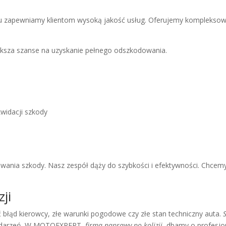
emu zapewniamy klientom wysoką jakość usług. Oferujemy komplekso
ksza szanse na uzyskanie pełnego odszkodowania.
widacji szkody
ania szkody. Nasz zespół dąży do szybkości i efektywności. Chcemy, 
ji
 błąd kierowcy, złe warunki pogodowe czy złe stan techniczny auta.
h zdarzeń. W MOTOEXPERT,
firma naprawy po kolizji
, dbamy o profesjo