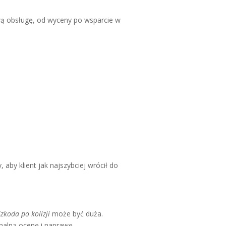
wą obsługę, od wyceny po wsparcie w
aby klient jak najszybciej wrócił do
Szkoda po kolizji
może być duża.
nalną ocenę i naprawę.