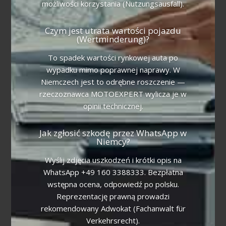
możliwości korzystania (Nutzungsausfall).
Czym jest utrata wartości pojazdu
(Wertminderung)?
To spadek wartości rynkowej auta po
wypadku mimo poprawnej naprawy. W
Niemczech jest to odrębne roszczenie —
rzeczoznawca MOTOEXPERT wylicza je w
opinii technicznej.
Jak zgłosić szkodę przez WhatsApp w
Niemcy?
Wyślij zdjęcia uszkodzeń i krótki opis na
WhatsApp +49 160 3388333. Bezpłatna
wstępna ocena, odpowiedź po polsku.
Reprezentację prawną prowadzi
rekomendowany Adwokat (Fachanwalt für
Verkehrsrecht).