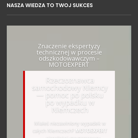
NASZA WIEDZA TO TWOJ SUKCES
Znaczenie ekspertyzy
technicznej w procesie
odszkodowawczym –
MOTOEXPERT
Rzeczoznawca
samochodowy Niemcy
— pomoc po polsku
po wypadku w
Niemczech
Miałeś niezawiniony wypadek w
całych Niemczech?
MOTOEXPERT
— niezależni rzeczoznawcy