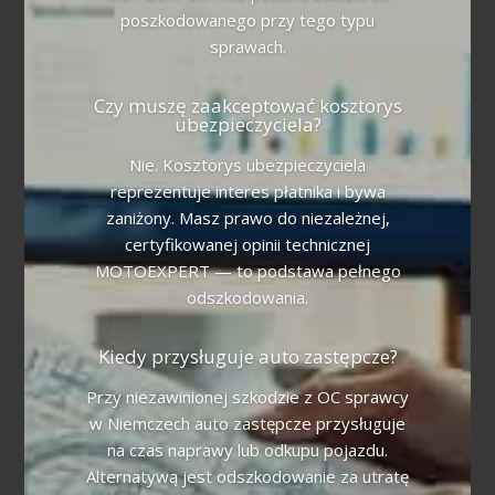
poszkodowanego przy tego typu
sprawach.
Czy muszę zaakceptować kosztorys
ubezpieczyciela?
Nie. Kosztorys ubezpieczyciela
reprezentuje interes płatnika i bywa
zaniżony. Masz prawo do niezależnej,
certyfikowanej opinii technicznej
MOTOEXPERT — to podstawa pełnego
odszkodowania.
Kiedy przysługuje auto zastępcze?
Przy niezawinionej szkodzie z OC sprawcy
w Niemczech auto zastępcze przysługuje
na czas naprawy lub odkupu pojazdu.
Alternatywą jest odszkodowanie za utratę