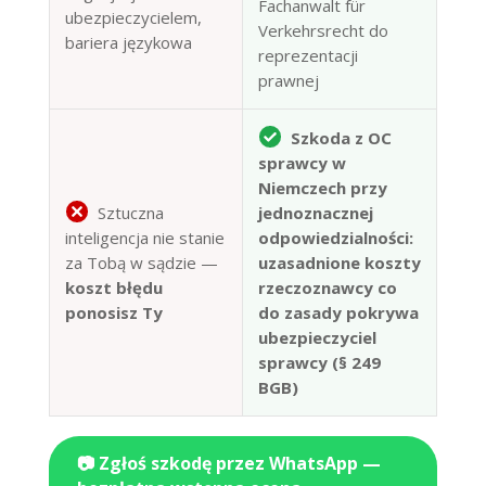
Fachanwalt für
ubezpieczycielem,
Verkehrsrecht do
bariera językowa
reprezentacji
prawnej
Szkoda z OC
sprawcy w
Niemczech przy
Sztuczna
jednoznacznej
inteligencja nie stanie
odpowiedzialności:
za Tobą w sądzie —
uzasadnione koszty
koszt błędu
rzeczoznawcy co
ponosisz Ty
do zasady pokrywa
ubezpieczyciel
sprawcy (§ 249
BGB)
📷 Zgłoś szkodę przez WhatsApp —