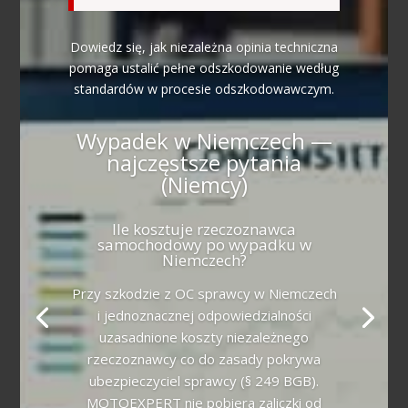
Dowiedz się, jak niezależna opinia techniczna
pomaga ustalić pełne odszkodowanie według
standardów w procesie odszkodowawczym.
Wypadek w Niemczech —
najczęstsze pytania
(Niemcy)
Ile kosztuje rzeczoznawca
samochodowy po wypadku w
Niemczech?
Przy szkodzie z OC sprawcy w Niemczech
i jednoznacznej odpowiedzialności
uzasadnione koszty niezależnego
rzeczoznawcy co do zasady pokrywa
ubezpieczyciel sprawcy (§ 249 BGB).
MOTOEXPERT nie pobiera zaliczki od