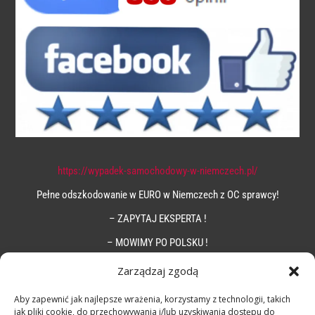
https://wypadek-samochodowy-w-niemczech.pl/
Pełne odszkodowanie w EURO w Niemczech z OC sprawcy!
– ZAPYTAJ EKSPERTA !
– MOWIMY PO POLSKU !
Zarządzaj zgodą
Aby zapewnić jak najlepsze wrażenia, korzystamy z technologii, takich
jak pliki cookie, do przechowywania i/lub uzyskiwania dostępu do