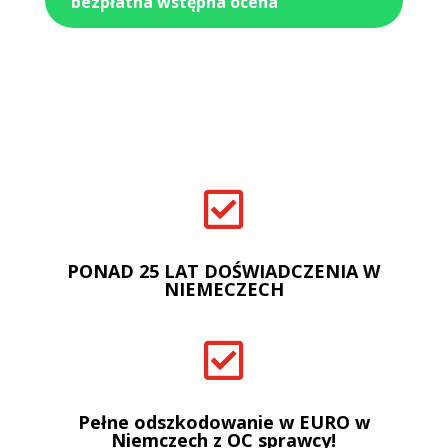
bezpłatna wstępna ocena

PONAD 25 LAT DOŚWIADCZENIA W
NIEMECZECH

Pełne odszkodowanie w EURO w
Niemczech z OC sprawcy!