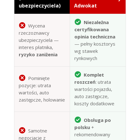
ubezpieczyciela)
Adwokat
Niezależna
Wycena
certyfikowana
rzeczoznawcy
opinia techniczna
ubezpieczyciela —
— pełny kosztorys
interes płatnika,
wg stawek
ryzyko zaniżenia
rynkowych
Komplet
Pominięte
roszczeń
: utrata
pozycje: utrata
wartości pojazdu,
wartości, auto
auto zastępcze,
zastępcze, holowanie
koszty dodatkowe
Obsługa po
polsku
+
Samotne
rekomendowany
negocjacje z