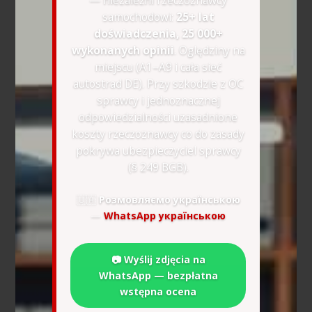
samochodowi:
25+ lat
doświadczenia, 25 000+
wykonanych opinii
. Oględziny na
miejscu (A1–A9 i cała sieć
autostrad DE). Przy szkodzie z OC
sprawcy i jednoznacznej
odpowiedzialności uzasadnione
koszty rzeczoznawcy co do zasady
pokrywa ubezpieczyciel sprawcy
(§ 249 BGB).
🇺🇦
Розмовляємо українською
—
WhatsApp українською
📷 Wyślij zdjęcia na
WhatsApp — bezpłatna
wstępna ocena