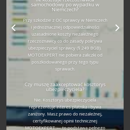
samochodowy po wypadku w
Niemczech?
Przy szkodzie z OC sprawcy w Niemczech
i jednoznacznej odpowiedzialności
uzasadnione koszty niezależnego
rzeczoznawcy co do zasady pokrywa
ubezpieczyciel sprawcy (§ 249 BGB).
MOTOEXPERT nie pobiera zaliczki od
poszkodowanego przy tego typu
sprawach.
Czy muszę zaakceptować kosztorys
ubezpieczyciela?
Nie. Kosztorys ubezpieczyciela
reprezentuje interes płatnika i bywa
zaniżony. Masz prawo do niezależnej,
certyfikowanej opinii technicznej
MOTOEXPERT — to podstawa pełnego