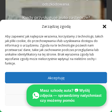
odszkodowania.
Kiedy przysługuje auto zastępcze?
Zarządzaj zgodą
Przy niezawinionej szkodzie z OC sprawcy
w Niemczech auto zastępcze przysługuje
Aby zapewnić jak najlepsze wrażenia, korzystamy z technologii, takich
na czas naprawy lub odkupu pojazdu.
jak pliki cookie, do przechowywania i/lub uzyskiwania dostępu do
Alternatywą jest odszkodowanie za utratę
informacji o urządzeniu. Zgoda na te technologie pozwoli nam
przetwarzać dane, takie jak zachowanie podczas przeglądania lub
możliwości korzystania (Nutzungsausfall).
unikalne identyfikatory na tej stronie. Brak wyrażenia zgody lub
wycofanie zgody może niekorzystnie wpłynąć na niektóre cechy i
Czym jest utrata wartości pojazdu
funkcje.
(Wertminderung)?
To spadek wartości rynkowej auta po
Akceptuję
wypadku mimo poprawnej naprawy. W
Odmów
Niemczech jest to odrębne roszczenie —
Masz szkodę auta? 📷 Wyślij
rzeczoznawca MOTOEXPERT wylicza je w
zdjęcia — sprawdzimy natychmiast
Zobacz preferencje
czy możemy pomóc
opinii technicznej.
