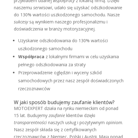
przykładem udanej
współpracy
z lokalną firmą. Dzięki
naszemu
serwisowi
, udało się uzyskać odszkodowanie
do 130% wartości uszkodzonego samochodu. Nasze
sukcesy
są wynikiem naszego profesjonalizmu i
doświadczenia w branży motoryzacyjnej.
Uzyskanie odszkodowania do 130% wartości
uszkodzonego samochodu
Współpraca
z lokalnymi firmami w celu uzyskania
pełnego odszkodowania za straty
Przeprowadzenie oględzin i wyceny szkód
samochodowych przez nasz zespół doświadczonych
rzeczoznawców
W jaki sposób budujemy zaufanie klientów?
MOTOEXPERT działa na rynku niemieckim od ponad
15 lat. Budujemy
zaufanie
klientów dzięki
transparentności
naszych usług i pozytywnym
opiniom
.
Nasz zespół składa się z certyfikowanych
rzeczoznawców z Niemiec, Polski i Austrii. Mają ponad