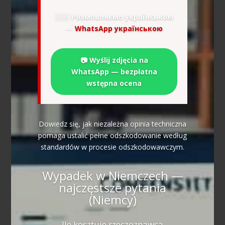
🇺🇦
Розмовляємо українською
—
WhatsApp українською
📷 Wyślij zdjęcia na
WhatsApp — bezpłatna
wstępna ocena
Dowiedz się, jak niezależna opinia techniczna
pomaga ustalić pełne odszkodowanie według
standardów w procesie odszkodowawczym.
Wypadek w Niemczech —
najczęstsze pytania
(Niemcy)
Ile kosztuje rzeczoznawca