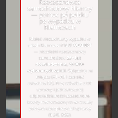
Rzeczoznawca
samochodowy Niemcy
— pomoc po polsku
po wypadku w
Niemczech
Miałeś niezawiniony wypadek w
całych Niemczech?
MOTOEXPERT
— niezależni rzeczoznawcy
samochodowi:
25+ lat
doświadczenia, 25 000+
wykonanych opinii
. Oględziny na
miejscu (A1–A9 i cała sieć
autostrad DE). Przy szkodzie z OC
sprawcy i jednoznacznej
odpowiedzialności uzasadnione
koszty rzeczoznawcy co do zasady
pokrywa ubezpieczyciel sprawcy
(§ 249 BGB).