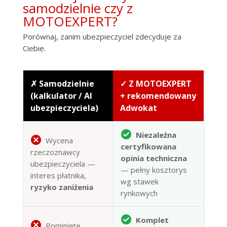
samodzielnie czy z
MOTOEXPERT?
Porównaj, zanim ubezpieczyciel zdecyduje za
Ciebie.
✗ Samodzielnie
✓ Z MOTOEXPERT
(kalkulator / AI
+ rekomendowany
ubezpieczyciela)
Adwokat
Niezależna
Wycena
certyfikowana
rzeczoznawcy
opinia techniczna
ubezpieczyciela —
— pełny kosztorys
interes płatnika,
wg stawek
ryzyko zaniżenia
rynkowych
Komplet
Pominięte