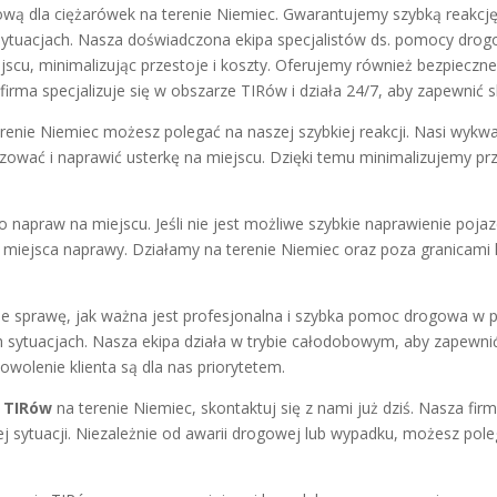
wą dla ciężarówek na terenie Niemiec. Gwarantujemy szybką reakcję
ytuacjach. Nasza doświadczona ekipa specjalistów ds. pomocy dro
scu, minimalizując przestoje i koszty. Oferujemy również bezpieczne
 firma specjalizuje się w obszarze TIRów i działa 24/7, aby zapewnić
erenie Niemiec możesz polegać na naszej szybkiej reakcji. Nasi wykw
izować i naprawić usterkę na miejscu. Dzięki temu minimalizujemy pr
 napraw na miejscu. Jeśli nie jest możliwe szybkie naprawienie poja
iejsca naprawy. Działamy na terenie Niemiec oraz poza granicami k
bie sprawę, jak ważna jest profesjonalna i szybka pomoc drogowa w
ytuacjach. Nasza ekipa działa w trybie całodobowym, aby zapewnić
owolenie klienta są dla nas priorytetem.
 TIRów
na terenie Niemiec, skontaktuj się z nami już dziś. Nasza fir
 sytuacji. Niezależnie od awarii drogowej lub wypadku, możesz pole