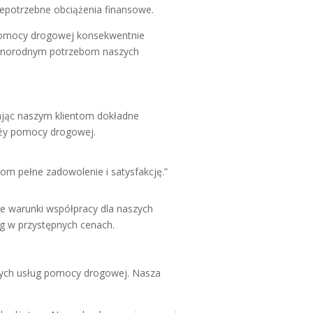
niepotrzebne obciążenia finansowe.
 pomocy drogowej konsekwentnie
 różnorodnym potrzebom naszych
iając naszym klientom dokładne
anży pomocy drogowej.
m pełne zadowolenie i satysfakcję.”
ne warunki współpracy dla naszych
ug w przystępnych cenach.
szych usług pomocy drogowej. Nasza