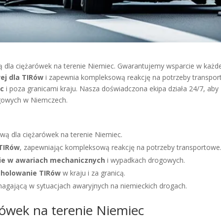
la ciężarówek na terenie Niemiec. Gwarantujemy wsparcie w każdej 
j dla TIRów
i zapewnia kompleksową reakcję na potrzeby transpo
ec
i poza granicami kraju. Nasza doświadczona ekipa działa 24/7, ab
gowych w Niemczech.
ą dla ciężarówek na terenie Niemiec.
TIRów
, zapewniając kompleksową reakcję na potrzeby transportowe
ie w awariach mechanicznych
i wypadkach drogowych.
z
holowanie TIRów
w kraju i za granicą.
agającą w sytuacjach awaryjnych na niemieckich drogach.
ówek na terenie Niemiec