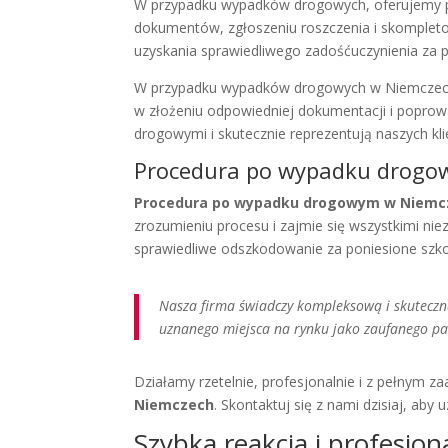
W przypadku wypadków drogowych, oferujemy pe
dokumentów, zgłoszeniu roszczenia i skomple
uzyskania sprawiedliwego zadośćuczynienia za 
W przypadku wypadków drogowych w Niemczech,
w złożeniu odpowiedniej dokumentacji i poprowa
drogowymi i skutecznie reprezentują naszych k
Procedura po wypadku drog
Procedura po wypadku drogowym w Niemc
zrozumieniu procesu i zajmie się wszystkimi ni
sprawiedliwe odszkodowanie za poniesione szk
Nasza firma świadczy kompleksową i skutec
uznanego miejsca na rynku jako zaufanego pa
Działamy rzetelnie, profesjonalnie i z pełnym 
Niemczech
. Skontaktuj się z nami dzisiaj, a
Szybka reakcja i profesjon