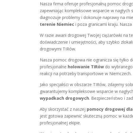
Nasza firma oferuje profesjonalną pomoc drogo
zapewniając kompleksowe wsparcie w nagłych s
diagnozuje problemy i dokonuje naprawy na miej
terenie Niemiec
i poza granicami kraju. Nasza
W razie awarii drogowej Twojej ciężarówki na t
doświadczenie i umiejętności, aby szybko zlokal
drogowymi TIRów.
Nasza pomoc drogowa nie ogranicza się tylko do
profesjonalne
holowanie TIRów
do wybranego m
reakcji na potrzeby transportowe w Niemczech.
Jako specjaliści w obszarze TIRów, zdajemy so
gwarantujemy kompleksowe wsparcie w nagłych s
wypadkach drogowych
. Bezpieczeństwo i zad
Aby skorzystać z naszej
pomocy drogowej dla
jest gotowa zapewnić skuteczną pomoc w każdej
profesjonalnej ekipie.