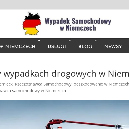
W NIEMCZECH
USŁUGI
BLOG
NEWSY
y wypadkach drogowych w Nie
emiecki Rzeczoznawca Samochodowy
,
odszkodowanie w Niemczech 
znawca samochodowy w Niemczech