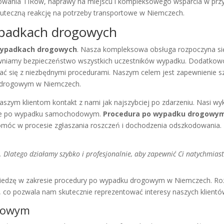
olowania TIRów, naprawy na miejscu i kompleksowego wsparcia w pr
skuteczną reakcję na potrzeby transportowe w Niemczech.
ypadkach drogowych
wypadkach drogowych
. Nasza kompleksowa obsługa rozpoczyna si
ewniamy bezpieczeństwo wszystkich uczestników wypadku. Dodatkow
 się z niezbędnymi procedurami. Naszym celem jest zapewnienie sz
u drogowym w Niemczech.
ym klientom kontakt z nami jak najszybciej po zdarzeniu. Nasi wyk
anie po wypadku samochodowym.
Procedura po wypadku drogowy
omóc w procesie zgłaszania roszczeń i dochodzenia odszkodowania.
 Dlatego działamy szybko i profesjonalnie, aby zapewnić Ci natychmiast
 wiedzę w zakresie procedury po wypadku drogowym w Niemczech. R
, co pozwala nam skutecznie reprezentować interesy naszych klientó
dowym