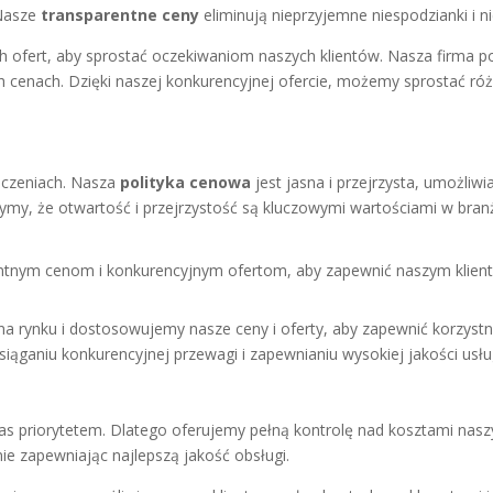
 Nasze
transparentne ceny
eliminują nieprzyjemne niespodzianki i 
 ofert, aby sprostać oczekiwaniom naszych klientów. Nasza firma
ych cenach. Dzięki naszej konkurencyjnej ofercie, możemy sprostać
iczeniach. Nasza
polityka cenowa
jest jasna i przejrzysta, umożliw
zymy, że otwartość i przejrzystość są kluczowymi wartościami w br
ntnym cenom i konkurencyjnym ofertom, aby zapewnić naszym kliento
a rynku i dostosowujemy nasze ceny i oferty, aby zapewnić korzyst
siąganiu konkurencyjnej przewagi i zapewnianiu wysokiej jakości usł
 nas priorytetem. Dlatego oferujemy pełną kontrolę nad kosztami na
ie zapewniając najlepszą jakość obsługi.