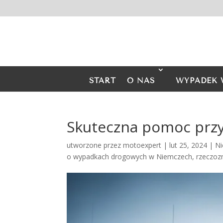
START
O NAS
WYPADEK 
Skuteczna pomoc prz
utworzone przez
motoexpert
|
lut 25, 2024
|
Ni
o wypadkach drogowych w Niemczech
,
rzeczo