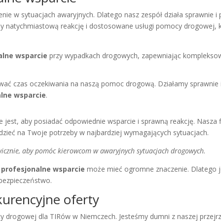
e w sytuacjach awaryjnych. Dlatego nasz zespół działa sprawnie i pr
my natychmiastową reakcję i dostosowane usługi pomocy drogowej, 
alne wsparcie
przy wypadkach drogowych, zapewniając kompleksową
ać czas oczekiwania na naszą pomoc drogową. Działamy sprawnie i s
alne wsparcie
.
est, aby posiadać odpowiednie wsparcie i sprawną reakcję. Nasza 
zieć na Twoje potrzeby w najbardziej wymagających sytuacjach.
awicznie, aby pomóc kierowcom w awaryjnych sytuacjach drogowych.
i
profesjonalne wsparcie
może mieć ogromne znaczenie. Dlatego je
bezpieczeństwo.
kurencyjne oferty
y drogowej dla TIRów w Niemczech. Jesteśmy dumni z naszej przejrzy