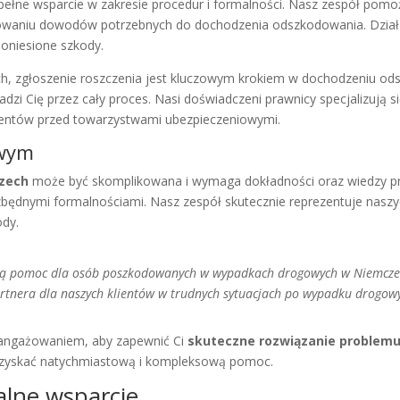
łne wsparcie w zakresie procedur i formalności. Nasz zespół pomoż
towaniu dowodów potrzebnych do dochodzenia odszkodowania. Dział
poniesione szkody.
 zgłoszenie roszczenia jest kluczowym krokiem w dochodzeniu od
dzi Cię przez cały proces. Nasi doświadczeni prawnicy specjalizują
lientów przed towarzystwami ubezpieczeniowymi.
owym
zech
może być skomplikowana i wymaga dokładności oraz wiedzy pr
ezbędnymi formalnościami. Nasz zespół skutecznie reprezentuje nasz
ody.
zną pomoc dla osób poszkodowanych w wypadkach drogowych w Niemcze
rtnera dla naszych klientów w trudnych sytuacjach po wypadku drogow
zaangażowaniem, aby zapewnić Ci
skuteczne rozwiązanie proble
by uzyskać natychmiastową i kompleksową pomoc.
alne wsparcie