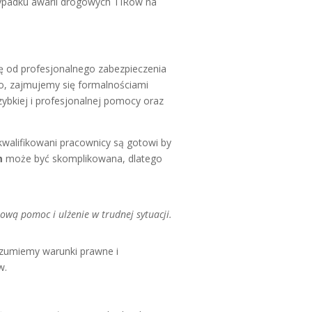
zypadku awarii drogowych TIRów na
ę od profesjonalnego zabezpieczenia
o, zajmujemy się formalnościami
ybkiej i profesjonalnej pomocy oraz
walifikowani pracownicy są gotowi by
m
może być skomplikowana, dlatego
ową pomoc i ulżenie w trudnej sytuacji.
ozumiemy warunki prawne i
w.