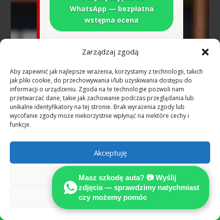
WhatsApp — bezpłatna
wstępna ocena
Zarządzaj zgodą
Dowiedz się, jak niezależna opinia techniczna
pomaga ustalić pełne odszkodowanie według
Aby zapewnić jak najlepsze wrażenia, korzystamy z technologii, takich
jak pliki cookie, do przechowywania i/lub uzyskiwania dostępu do
standardów w procesie odszkodowawczym.
informacji o urządzeniu. Zgoda na te technologie pozwoli nam
przetwarzać dane, takie jak zachowanie podczas przeglądania lub
Wypadek w Niemczech —
unikalne identyfikatory na tej stronie. Brak wyrażenia zgody lub
wycofanie zgody może niekorzystnie wpłynąć na niektóre cechy i
najczęstsze pytania
funkcje.
(Niemcy)
Akceptuję
Ile kosztuje rzeczoznawca
samochodowy po wypadku w
Niemczech?
Odmów
Masz szkodę auta? 📷 Wyślij
zdjęcia — sprawdzimy natychmiast
Przy szkodzie z OC sprawcy w Niemczech
Zobacz preferencje
czy możemy pomóc

i jednoznacznej odpowiedzialności
uzasadnione koszty niezależnego