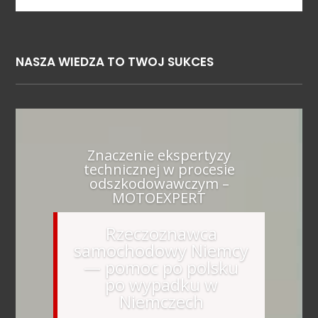
NASZA WIEDZA TO TWOJ SUKCES
Znaczenie ekspertyzy
technicznej w procesie
odszkodowawczym –
MOTOEXPERT
Rzeczoznawca
samochodowy Niemcy
— pomoc po polsku
po wypadku w
Niemczech