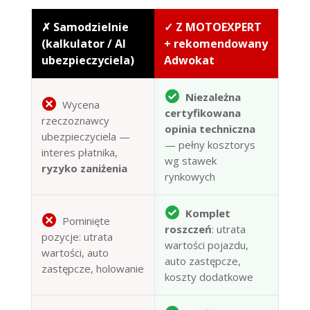
✗ Samodzielnie
✓ Z MOTOEXPERT
(kalkulator / AI
+ rekomendowany
ubezpieczyciela)
Adwokat
Niezależna
Wycena
certyfikowana
rzeczoznawcy
opinia techniczna
ubezpieczyciela —
— pełny kosztorys
interes płatnika,
wg stawek
ryzyko zaniżenia
rynkowych
Komplet
Pominięte
roszczeń
: utrata
pozycje: utrata
wartości pojazdu,
wartości, auto
auto zastępcze,
zastępcze, holowanie
koszty dodatkowe