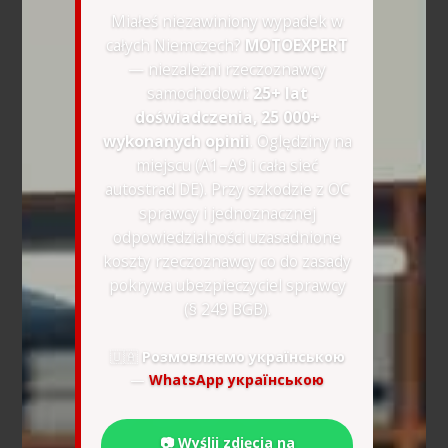
Miałeś niezawiniony wypadek w
całych Niemczech?
MOTOEXPERT
— niezależni rzeczoznawcy
samochodowi:
25+ lat
doświadczenia, 25 000+
wykonanych opinii
. Oględziny na
miejscu (A1–A9 i cała sieć
autostrad DE). Przy szkodzie z OC
sprawcy i jednoznacznej
odpowiedzialności uzasadnione
koszty rzeczoznawcy co do zasady
pokrywa ubezpieczyciel sprawcy
(§ 249 BGB).
🇺🇦
Розмовляємо українською
—
WhatsApp українською
📷 Wyślij zdjęcia na