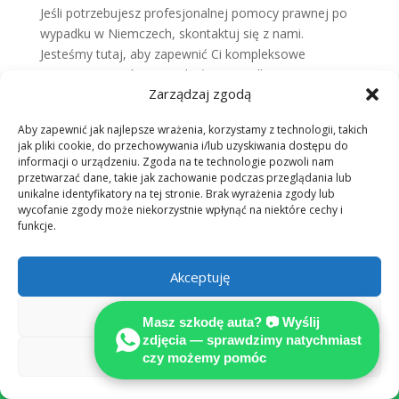
Jeśli potrzebujesz profesjonalnej pomocy prawnej po
wypadku w Niemczech, skontaktuj się z nami.
Jesteśmy tutaj, aby zapewnić Ci kompleksowe
wsparcie i pomóc Ci uzyskać sprawiedliwe
Zarządzaj zgodą
odszkodowanie osobiste.
Wniosek
Aby zapewnić jak najlepsze wrażenia, korzystamy z technologii, takich
Podsumowując, jeśli doznałeś obrażeń lub poniosłeś
jak pliki cookie, do przechowywania i/lub uzyskiwania dostępu do
informacji o urządzeniu. Zgoda na te technologie pozwoli nam
straty w wyniku wypadku w Niemczech, skontaktuj się
przetwarzać dane, takie jak zachowanie podczas przeglądania lub
z nami. Nasza firma oferuje profesjonalną pomoc
unikalne identyfikatory na tej stronie. Brak wyrażenia zgody lub
prawną i wsparcie dla osób poszkodowanych,
wycofanie zgody może niekorzystnie wpłynąć na niektóre cechy i
pomagając im uzyskać sprawiedliwe
odszkodowania
funkcje.
osobiste
.
FAQ
Czy oferujecie pomoc prawną po
Akceptuję
wypadku w Niemczech?
Odmów
Masz szkodę auta? 📷 Wyślij
Tak, specjalizujemy się w udzielaniu kompleksowej
zdjęcia — sprawdzimy natychmiast
pomocy prawnej dla osób poszkodowanych w wyniku
Zobacz preferencje
czy możemy pomóc

wypadku w Niemczech. Nasz zespół prawników ds.
odszkodowań zapewnia profesjonalne wsparcie i