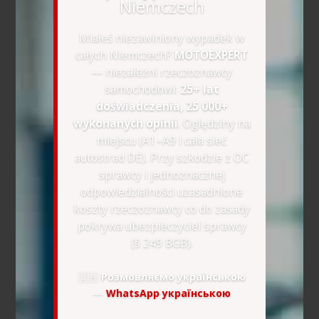
Niemczech
Miałeś niezawiniony wypadek w
całych Niemczech?
MOTOEXPERT
— niezależni rzeczoznawcy
samochodowi:
25+ lat
doświadczenia, 25 000+
wykonanych opinii
. Oględziny na
miejscu (A1–A9 i cała sieć
autostrad DE). Przy szkodzie z OC
sprawcy i jednoznacznej
odpowiedzialności uzasadnione
koszty rzeczoznawcy co do zasady
pokrywa ubezpieczyciel sprawcy
(§ 249 BGB).
🇺🇦
Розмовляємо українською
—
WhatsApp українською