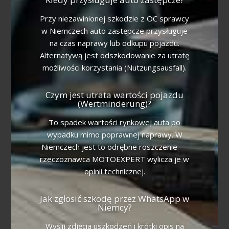
Przy niezawinionej szkodzie z OC sprawcy
w Niemczech auto zastępcze przysługuje
na czas naprawy lub odkupu pojazdu.
Alternatywą jest odszkodowanie za utratę
możliwości korzystania (Nutzungsausfall).
Czym jest utrata wartości pojazdu
(Wertminderung)?
To spadek wartości rynkowej auta po
wypadku mimo poprawnej naprawy. W
Niemczech jest to odrębne roszczenie —
rzeczoznawca MOTOEXPERT wylicza je w
opinii technicznej.
Jak zgłosić szkodę przez WhatsApp w
Niemcy?
Wyślij zdjęcia uszkodzeń i krótki opis na