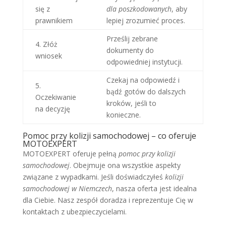
się z
dla poszkodowanych
, aby
prawnikiem
lepiej zrozumieć proces.
Prześlij zebrane
4. Złóż
dokumenty do
wniosek
odpowiedniej instytucji.
Czekaj na odpowiedź i
5.
bądź gotów do dalszych
Oczekiwanie
kroków, jeśli to
na decyzję
konieczne.
Pomoc przy kolizji samochodowej – co oferuje
MOTOEXPERT
MOTOEXPERT oferuje pełną
pomoc przy kolizji
samochodowej
. Obejmuje ona wszystkie aspekty
związane z wypadkami. Jeśli doświadczyłeś
kolizji
samochodowej w Niemczech
, nasza oferta jest idealna
dla Ciebie. Nasz zespół doradza i reprezentuje Cię w
kontaktach z ubezpieczycielami.