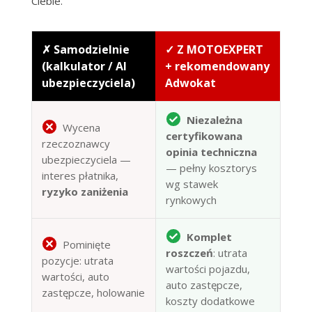
Ciebie.
✗ Samodzielnie
✓ Z MOTOEXPERT
(kalkulator / AI
+ rekomendowany
ubezpieczyciela)
Adwokat
Niezależna
Wycena
certyfikowana
rzeczoznawcy
opinia techniczna
ubezpieczyciela —
— pełny kosztorys
interes płatnika,
wg stawek
ryzyko zaniżenia
rynkowych
Komplet
Pominięte
roszczeń
: utrata
pozycje: utrata
wartości pojazdu,
wartości, auto
auto zastępcze,
zastępcze, holowanie
koszty dodatkowe