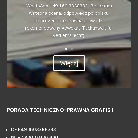
WhatsApp +49 160 3388333. Bezpłatna
wstępna ocena, odpowiedź po polsku.
Reprezentację prawną prowadzi
rekomendowany Adwokat (Fachanwalt für
Verkehrsrecht).
Więcej
PORADA TECHNICZNO-PRAWNA GRATIS !
DE+49 1603388333
PL +48 600 920 920