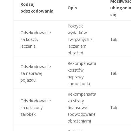
Możliwoś
Rodzaj
Opis
ubiegani
odszkodowania
się
Pokrycie
Odszkodowanie
wydatków
za koszty
związanych z
Tak
leczenia
leczeniem
obrażeń
Rekompensata
Odszkodowanie
kosztów
za naprawę
Tak
naprawy
pojazdu
samochodu
Rekompensata
Odszkodowanie
za straty
za utracony
finansowe
Tak
zarobek
spowodowane
obrażeniami