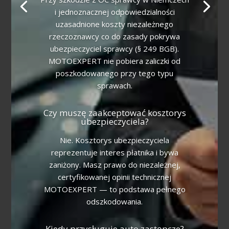
i jednoznacznej odpowiedzialności
uzasadnione koszty niezależnego
rzeczoznawcy co do zasady pokrywa
ubezpieczyciel sprawcy (§ 249 BGB).
MOTOEXPERT nie pobiera zaliczki od
poszkodowanego przy tego typu
sprawach.
Czy muszę zaakceptować kosztorys
ubezpieczyciela?
Nie. Kosztorys ubezpieczyciela
reprezentuje interes płatnika i bywa
zaniżony. Masz prawo do niezależnej,
certyfikowanej opinii technicznej
MOTOEXPERT — to podstawa pełnego
odszkodowania.
Kiedy przysługuje auto zastępcze?