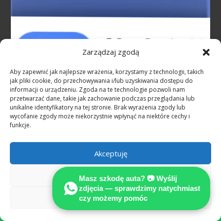
Zarządzaj zgodą
Aby zapewnić jak najlepsze wrażenia, korzystamy z technologii, takich
jak pliki cookie, do przechowywania i/lub uzyskiwania dostępu do
informacji o urządzeniu. Zgoda na te technologie pozwoli nam
przetwarzać dane, takie jak zachowanie podczas przeglądania lub
unikalne identyfikatory na tej stronie. Brak wyrażenia zgody lub
wycofanie zgody może niekorzystnie wpłynąć na niektóre cechy i
funkcje.
Akceptuję
Odmów
Masz szkodę auta? 📷 Wyślij
https://wypadek-samochodowy-w-niemczech.pl/
zdjęcia — sprawdzimy natychmiast
Zobacz preferencje
Pełne odszkodowanie w EURO w Niemczech z OC sprawcy!
czy możemy pomóc

– ZAPYTAJ EKSPERTA !