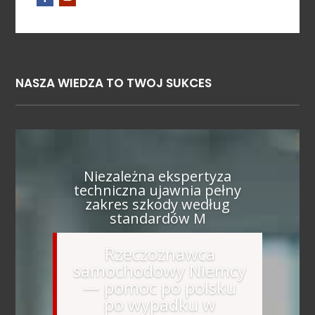
NASZA WIEDZA TO TWOJ SUKCES
Niezależna ekspertyza
techniczna ujawnia pełny
zakres szkody według
standardów M
Rzeczoznawca
samochodowy Niemcy
— pomoc po polsku
po wypadku w