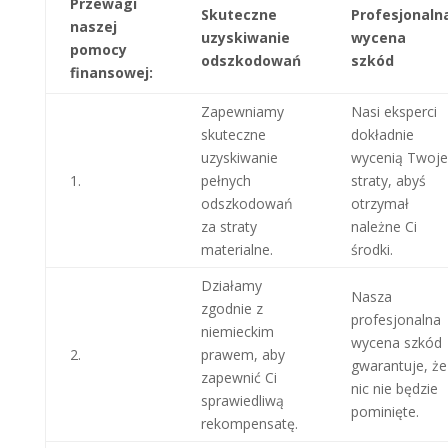
Przewagi
Skuteczne
Profesjonaln
naszej
uzyskiwanie
wycena
pomocy
odszkodowań
szkód
finansowej:
Zapewniamy
Nasi eksperci
skuteczne
dokładnie
uzyskiwanie
wycenią Twoje
1.
pełnych
straty, abyś
odszkodowań
otrzymał
za straty
należne Ci
materialne.
środki.
Działamy
Nasza
zgodnie z
profesjonalna
niemieckim
wycena szkód
2.
prawem, aby
gwarantuje, że
zapewnić Ci
nic nie będzie
sprawiedliwą
pominięte.
rekompensatę.