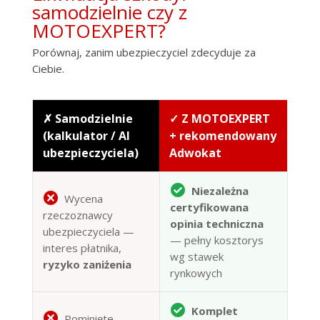
samodzielnie czy z
MOTOEXPERT?
Porównaj, zanim ubezpieczyciel zdecyduje za
Ciebie.
✗ Samodzielnie
✓ Z MOTOEXPERT
(kalkulator / AI
+ rekomendowany
ubezpieczyciela)
Adwokat
Niezależna
Wycena
certyfikowana
rzeczoznawcy
opinia techniczna
ubezpieczyciela —
— pełny kosztorys
interes płatnika,
wg stawek
ryzyko zaniżenia
rynkowych
Komplet
Pominięte