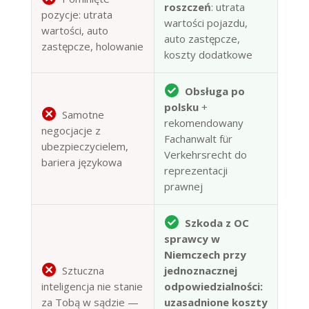
roszczeń
: utrata
pozycje: utrata
wartości pojazdu,
wartości, auto
auto zastępcze,
zastępcze, holowanie
koszty dodatkowe
Obsługa po
polsku
+
Samotne
rekomendowany
negocjacje z
Fachanwalt für
ubezpieczycielem,
Verkehrsrecht do
bariera językowa
reprezentacji
prawnej
Szkoda z OC
sprawcy w
Niemczech przy
Sztuczna
jednoznacznej
inteligencja nie stanie
odpowiedzialności:
za Tobą w sądzie —
uzasadnione koszty