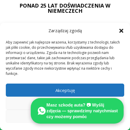
PONAD 25 LAT DOŚWIADCZENIA W
NIEMECZECH

Zarządzaj zgodą
Aby zapewnić jak najlepsze wrażenia, korzystamy z technologii, takich
jak pliki cookie, do przechowywania i/lub uzyskiwania dostępu do
Pełne odszkodowanie w EURO w
informacji o urządzeniu. Zgoda na te technologie pozwoli nam
Niemczech z OC sprawcy!
przetwarzać dane, takie jak zachowanie podczas przeglądania lub
unikalne identyfikatory na tej stronie. Brak wyrażenia zgody lub
wycofanie zgody może niekorzystnie wpłynąć na niektóre cechy i

funkcje.
Akceptuję
DZIAŁAMY NA TERENIE CAŁYCH
NIEMIEC np. BERLINIE - FRANKFURCIE -
MONACHIUM - HAMBURG
Odmów
Masz szkodę auta? 📷 Wyślij
zdjęcia — sprawdzimy natychmiast
Zobacz preferencje
czy możemy pomóc

