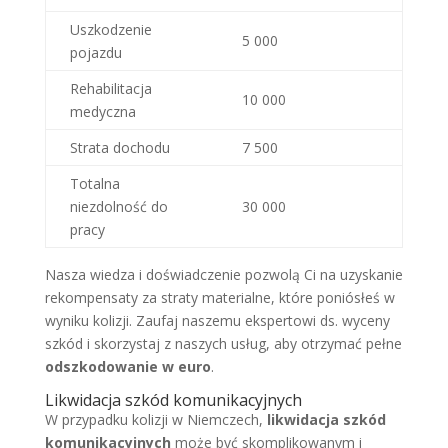
Uszkodzenie
5 000
pojazdu
Rehabilitacja
10 000
medyczna
Strata dochodu
7 500
Totalna
niezdolność do
30 000
pracy
Nasza wiedza i doświadczenie pozwolą Ci na uzyskanie
rekompensaty za straty materialne, które poniósłeś w
wyniku kolizji. Zaufaj naszemu ekspertowi ds. wyceny
szkód i skorzystaj z naszych usług, aby otrzymać pełne
odszkodowanie w euro
.
Likwidacja szkód komunikacyjnych
W przypadku kolizji w Niemczech,
likwidacja szkód
komunikacyjnych
może być skomplikowanym i