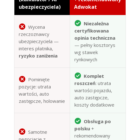
ubezpieczyciela)
Adwokat
Niezależna
Wycena
certyfikowana
rzeczoznawcy
opinia techniczna
ubezpieczyciela —
— pełny kosztorys
interes płatnika,
wg stawek
ryzyko zaniżenia
rynkowych
Komplet
Pominięte
roszczeń
: utrata
pozycje: utrata
wartości pojazdu,
wartości, auto
auto zastępcze,
zastępcze, holowanie
koszty dodatkowe
Obsługa po
polsku
+
Samotne
rekomendowany
negocjacje z