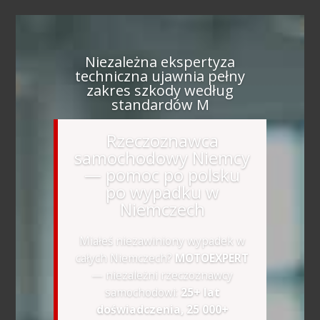
Niezależna ekspertyza
techniczna ujawnia pełny
zakres szkody według
standardów M
Rzeczoznawca
samochodowy Niemcy
— pomoc po polsku
po wypadku w
Niemczech
Miałeś niezawiniony wypadek w
całych Niemczech?
MOTOEXPERT
— niezależni rzeczoznawcy
samochodowi:
25+ lat
doświadczenia, 25 000+