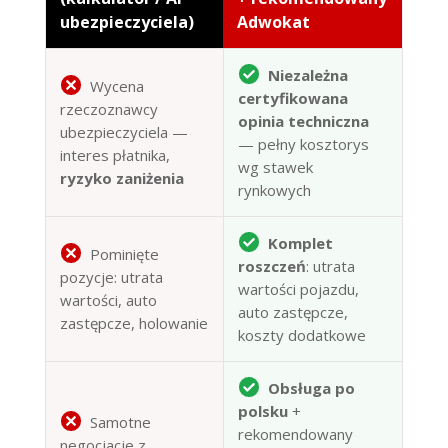
ubezpieczyciela)
Adwokat
Niezależna
Wycena
certyfikowana
rzeczoznawcy
opinia techniczna
ubezpieczyciela —
— pełny kosztorys
interes płatnika,
wg stawek
ryzyko zaniżenia
rynkowych
Komplet
Pominięte
roszczeń
: utrata
pozycje: utrata
wartości pojazdu,
wartości, auto
auto zastępcze,
zastępcze, holowanie
koszty dodatkowe
Obsługa po
polsku
+
Samotne
rekomendowany
negocjacje z