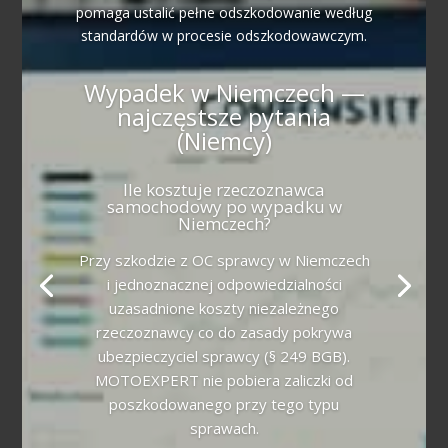
pomaga ustalić pełne odszkodowanie według
standardów w procesie odszkodowawczym.
Wypadek w Niemczech —
najczęstsze pytania
(Niemcy)
Ile kosztuje rzeczoznawca
samochodowy po wypadku w
Niemczech?
Przy szkodzie z OC sprawcy w Niemczech
i jednoznacznej odpowiedzialności
uzasadnione koszty niezależnego
rzeczoznawcy co do zasady pokrywa
ubezpieczyciel sprawcy (§ 249 BGB).
MOTOEXPERT nie pobiera zaliczki od
poszkodowanego przy tego typu
sprawach.