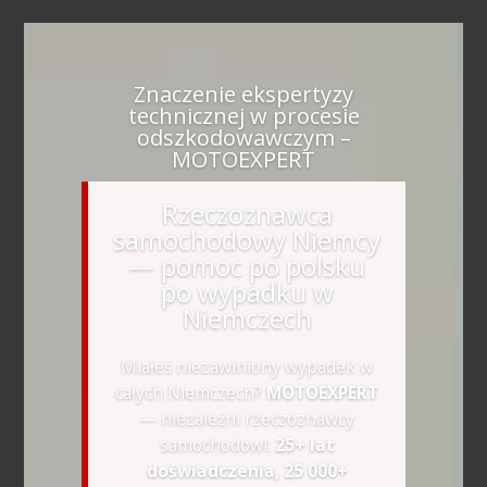
Znaczenie ekspertyzy
technicznej w procesie
odszkodowawczym –
MOTOEXPERT
Rzeczoznawca
samochodowy Niemcy
— pomoc po polsku
po wypadku w
Niemczech
Miałeś niezawiniony wypadek w
całych Niemczech?
MOTOEXPERT
— niezależni rzeczoznawcy
samochodowi:
25+ lat
doświadczenia, 25 000+