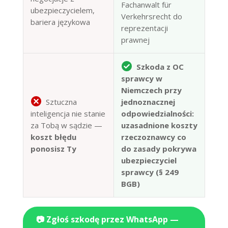
Fachanwalt für
ubezpieczycielem,
Verkehrsrecht do
bariera językowa
reprezentacji
prawnej
Szkoda z OC
sprawcy w
Niemczech przy
Sztuczna
jednoznacznej
inteligencja nie stanie
odpowiedzialności:
za Tobą w sądzie —
uzasadnione koszty
koszt błędu
rzeczoznawcy co
ponosisz Ty
do zasady pokrywa
ubezpieczyciel
sprawcy (§ 249
BGB)
📷 Zgłoś szkodę przez WhatsApp —