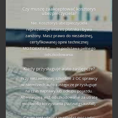
Czy muszę zaakceptować kosztorys
ubezpieczyciela?
Nie. Kosztorys ubezpieczyciela
reprezentuje interes płatnika i bywa
zaniżony. Masz prawo do niezależnej,
certyfikowanej opinii technicznej
MOTOEXPERT — to podstawa pełnego
odszkodowania.
Kiedy przysługuje auto zastępcze?
Przy niezawinionej szkodzie z OC sprawcy
w Niemczech auto zastępcze przysługuje
na czas naprawy lub odkupu pojazdu.
Alternatywą jest odszkodowanie za utratę
możliwości korzystania (Nutzungsausfall).
Czym jest utrata wartości pojazdu