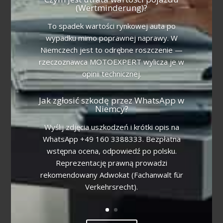
(Wertminderung)?
To spadek wartości rynkowej auta po
wypadku mimo poprawnej naprawy. W
Niemczech jest to odrębne roszczenie —
rzeczoznawca MOTOEXPERT wylicza je w
opinii technicznej.
Jak zgłosić szkodę przez WhatsApp w
Niemcy?
Wyślij zdjęcia uszkodzeń i krótki opis na
WhatsApp +49 160 3388333. Bezpłatna
wstępna ocena, odpowiedź po polsku.
Reprezentację prawną prowadzi
rekomendowany Adwokat (Fachanwalt für
Verkehrsrecht).