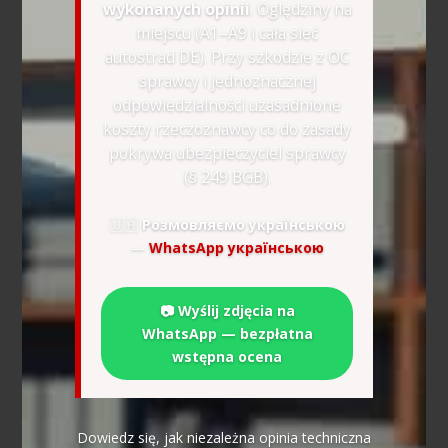
wykonanych opinii
. Oględziny na
miejscu (A1–A9 i cała sieć
autostrad DE). Przy szkodzie z OC
sprawcy i jednoznacznej
odpowiedzialności uzasadnione
koszty rzeczoznawcy co do zasady
pokrywa ubezpieczyciel sprawcy
(§ 249 BGB).
🇺🇦
Розмовляємо українською
—
WhatsApp українською
📷 Wyślij zdjęcia na
WhatsApp — bezpłatna
wstępna ocena
Dowiedz się, jak niezależna opinia techniczna