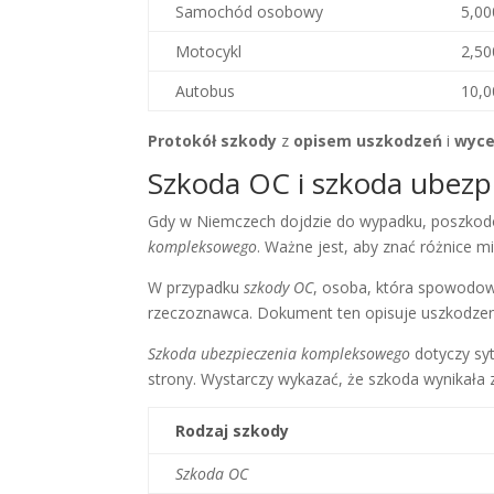
Samochód osobowy
5,0
Motocykl
2,5
Autobus
10,
Protokół szkody
z
opisem uszkodzeń
i
wyce
Szkoda OC i szkoda ubez
Gdy w Niemczech dojdzie do wypadku, poszkod
kompleksowego
. Ważne jest, aby znać różnice m
W przypadku
szkody OC
, osoba, która spowodow
rzeczoznawca. Dokument ten opisuje uszkodzeni
Szkoda ubezpieczenia kompleksowego
dotyczy syt
strony. Wystarczy wykazać, że szkoda wynikała 
Rodzaj szkody
Szkoda OC