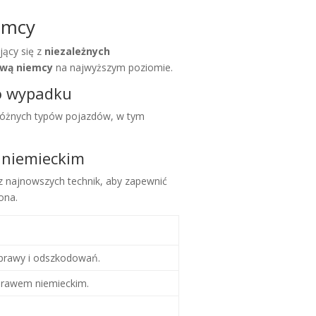
emcy
jący się z
niezależnych
wą niemcy
na najwyższym poziomie.
o wypadku
różnych typów pojazdów, w tym
 niemieckim
z najnowszych technik, aby zapewnić
ona.
aprawy i odszkodowań.
prawem niemieckim.