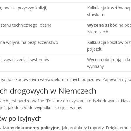
analiza przyczyn kolizji,
Kalkulacja kosztów na
stawkami
stanu technicznego, ocena
Wycena szkód
na pod
Niemczech
ena wpływu na bezpieczeństwo
Kalkulacja kosztów pr
pojazdu
i, zawieszenia i systemów
Wycena obejmująca kos
wymiany
pomaga poszkodowanym właścicielom różnych pojazdów. Zapewniamy
ach drogowych w Niemczech
ch jest bardzo ważne. To klucz do uzyskania odszkodowania. Nasz
ć, jak doszło do wypadku i kto jest winny.
ów policyjnych
rawdzamy
dokumenty policyjne
, jak protokoły i raporty. Dzięki temu