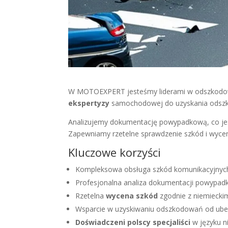
W MOTOEXPERT jesteśmy liderami w odszkodowa
ekspertyzy
samochodowej do uzyskania odszkod
Analizujemy dokumentację powypadkową, co jes
Zapewniamy rzetelne sprawdzenie szkód i wyce
Kluczowe korzyści
Kompleksowa obsługa szkód komunikacyjnyc
Profesjonalna analiza dokumentacji powypad
Rzetelna
wycena szkód
zgodnie z niemiecki
Wsparcie w uzyskiwaniu odszkodowań od ubez
Doświadczeni polscy specjaliści
w języku n