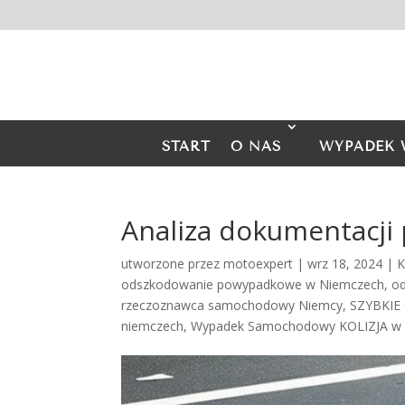
START
O NAS
WYPADEK 
Analiza dokumentacj
utworzone przez
motoexpert
|
wrz 18, 2024
|
K
odszkodowanie powypadkowe w Niemczech
,
od
rzeczoznawca samochodowy Niemcy
,
SZYBKIE
niemczech
,
Wypadek Samochodowy KOLIZJA w