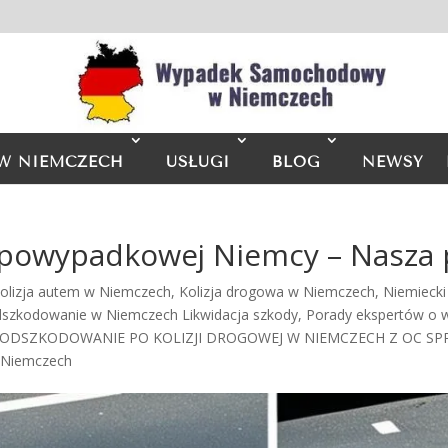
W NIEMCZECH
USŁUGI
BLOG
NEWSY
i powypadkowej Niemcy – Nasza
olizja autem w Niemczech
,
Kolizja drogowa w Niemczech
,
Niemieck
szkodowanie w Niemczech Likwidacja szkody
,
Porady ekspertów o
 ODSZKODOWANIE PO KOLIZJI DROGOWEJ W NIEMCZECH Z OC S
 Niemczech