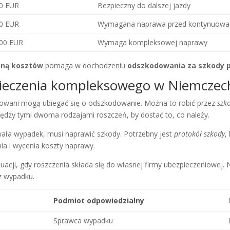
00 EUR
Bezpieczny do dalszej jazdy
00 EUR
Wymagana naprawa przed kontynuowa
000 EUR
Wymaga kompleksowej naprawy
ną kosztów
pomaga w dochodzeniu
odszkodowania za szkody
pieczenia kompleksowego w Niemczec
owani mogą ubiegać się o odszkodowanie. Można to robić przez
szk
iędzy tymi dwoma rodzajami roszczeń, by dostać to, co należy.
ała wypadek, musi naprawić szkody. Potrzebny jest
protokół szkody
,
a i wycenia koszty naprawy.
uacji, gdy roszczenia składa się do własnej firmy ubezpieczeniowej. 
z wypadku.
Podmiot odpowiedzialny
Sprawca wypadku