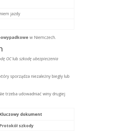
niem jazdy
 powypadkowe
w Niemczech.
h
odę OC
lub
szkodę ubezpieczenia
 który sporządza niezależny biegły lub
Nie trzeba udowadniać winy drugiej
Kluczowy dokument
Protokół szkody