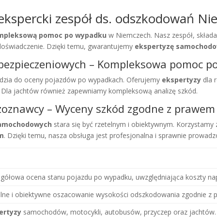
spercki zespół ds. odszkodowań Ni
mpleksową pomoc po wypadku
w Niemczech. Nasz zespół, składa
doświadczenie. Dzięki temu, gwarantujemy
ekspertyzę samochodo
ubezpieczeniowych – Kompleksowa pomoc p
zędzia do oceny pojazdów po wypadkach. Oferujemy
ekspertyzy
dla 
 Dla jachtów również zapewniamy kompleksową analizę szkód.
eczoznawcy – Wyceny szkód zgodne z prawem
samochodowych
stara się być rzetelnym i obiektywnym. Korzystamy 
im
. Dzięki temu, nasza obsługa jest profesjonalna i sprawnie prowadz
gółowa ocena stanu pojazdu po wypadku, uwzględniająca koszty n
lne i obiektywne oszacowanie wysokości odszkodowania zgodnie z 
ertyzy
samochodów, motocykli, autobusów, przyczep oraz jachtów.