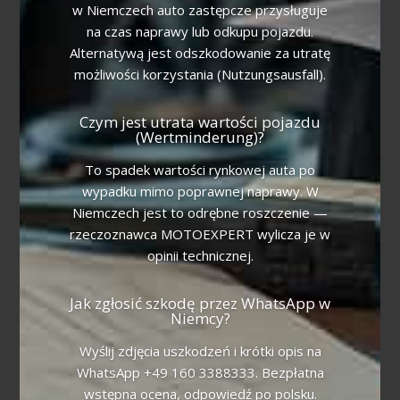
w Niemczech auto zastępcze przysługuje
na czas naprawy lub odkupu pojazdu.
Alternatywą jest odszkodowanie za utratę
możliwości korzystania (Nutzungsausfall).
Czym jest utrata wartości pojazdu
(Wertminderung)?
To spadek wartości rynkowej auta po
wypadku mimo poprawnej naprawy. W
Niemczech jest to odrębne roszczenie —
rzeczoznawca MOTOEXPERT wylicza je w
opinii technicznej.
Jak zgłosić szkodę przez WhatsApp w
Niemcy?
Wyślij zdjęcia uszkodzeń i krótki opis na
WhatsApp +49 160 3388333. Bezpłatna
wstępna ocena, odpowiedź po polsku.