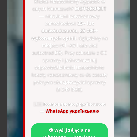
Miałeś niezawiniony wypadek w
całych Niemczech?
MOTOEXPERT
— niezależni rzeczoznawcy
samochodowi:
25+ lat
doświadczenia, 25 000+
wykonanych opinii
. Oględziny na
miejscu (A1–A9 i cała sieć
autostrad DE). Przy szkodzie z OC
sprawcy i jednoznacznej
odpowiedzialności uzasadnione
koszty rzeczoznawcy co do zasady
pokrywa ubezpieczyciel sprawcy
(§ 249 BGB).
🇺🇦
Розмовляємо українською
—
WhatsApp українською
📷 Wyślij zdjęcia na