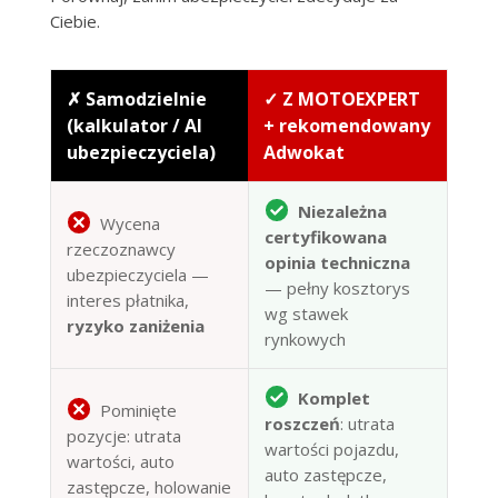
Ciebie.
✗ Samodzielnie
✓ Z MOTOEXPERT
(kalkulator / AI
+ rekomendowany
ubezpieczyciela)
Adwokat
Niezależna
Wycena
certyfikowana
rzeczoznawcy
opinia techniczna
ubezpieczyciela —
— pełny kosztorys
interes płatnika,
wg stawek
ryzyko zaniżenia
rynkowych
Komplet
Pominięte
roszczeń
: utrata
pozycje: utrata
wartości pojazdu,
wartości, auto
auto zastępcze,
zastępcze, holowanie