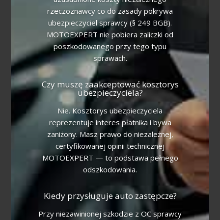
rzeczoznawcy co do zasady pokrywa
ubezpieczyciel sprawcy (§ 249 BGB).
MOTOEXPERT nie pobiera zaliczki od
poszkodowanego przy tego typu
sprawach.
Czy muszę zaakceptować kosztorys
ubezpieczyciela?
Nie. Kosztorys ubezpieczyciela
reprezentuje interes płatnika i bywa
zaniżony. Masz prawo do niezależnej,
certyfikowanej opinii technicznej
MOTOEXPERT — to podstawa pełnego
odszkodowania.
Kiedy przysługuje auto zastępcze?
Przy niezawinionej szkodzie z OC sprawcy