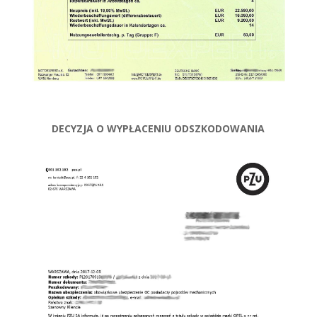
DECYZJA O WYPŁACENIU ODSZKODOWANIA