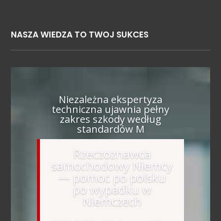
NASZA WIEDZA TO TWOJ SUKCES
Niezależna ekspertyza
techniczna ujawnia pełny
zakres szkody według
standardów M
Rzeczoznawca
samochodowy Niemcy
— pomoc po polsku
po wypadku w
Niemczech