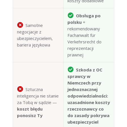
koszty dodatkowe
Obsługa po
polsku
+
Samotne
rekomendowany
negocjacje z
Fachanwalt für
ubezpieczycielem,
Verkehrsrecht do
bariera językowa
reprezentacji
prawnej
Szkoda z OC
sprawcy w
Niemczech przy
Sztuczna
jednoznacznej
inteligencja nie stanie
odpowiedzialności:
za Tobą w sądzie —
uzasadnione koszty
koszt błędu
rzeczoznawcy co
ponosisz Ty
do zasady pokrywa
ubezpieczyciel