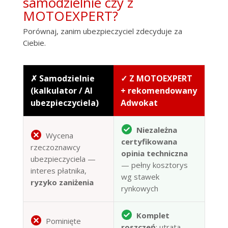
samodzielnie czy z
MOTOEXPERT?
Porównaj, zanim ubezpieczyciel zdecyduje za
Ciebie.
✗ Samodzielnie
✓ Z MOTOEXPERT
(kalkulator / AI
+ rekomendowany
ubezpieczyciela)
Adwokat
Niezależna
Wycena
certyfikowana
rzeczoznawcy
opinia techniczna
ubezpieczyciela —
— pełny kosztorys
interes płatnika,
wg stawek
ryzyko zaniżenia
rynkowych
Komplet
Pominięte
roszczeń
: utrata