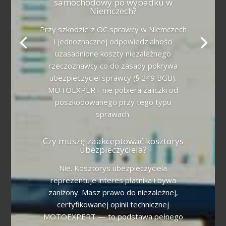
samochodowy po wypadku w
Niemczech?
Przy szkodzie z OC sprawcy w Niemczech
i jednoznacznej odpowiedzialności
uzasadnione koszty niezależnego
rzeczoznawcy co do zasady pokrywa
ubezpieczyciel sprawcy (§ 249 BGB).
MOTOEXPERT nie pobiera zaliczki od
poszkodowanego przy tego typu
sprawach.
Czy muszę zaakceptować kosztorys
ubezpieczyciela?
Nie. Kosztorys ubezpieczyciela
reprezentuje interes płatnika i bywa
zaniżony. Masz prawo do niezależnej,
certyfikowanej opinii technicznej
MOTOEXPERT — to podstawa pełnego