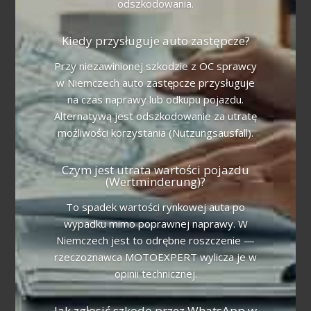
odszkodowania.
Kiedy przysługuje auto zastępcze?
Przy niezawinionej szkodzie z OC sprawcy
w Niemczech auto zastępcze przysługuje
na czas naprawy lub odkupu pojazdu.
Alternatywą jest odszkodowanie za utratę
możliwości korzystania (Nutzungsausfall).
Czym jest utrata wartości pojazdu
(Wertminderung)?
To spadek wartości rynkowej auta po
wypadku mimo poprawnej naprawy. W
Niemczech jest to odrębne roszczenie —
rzeczoznawca MOTOEXPERT wylicza je w
opinii technicznej.
Jak zgłosić szkodę przez WhatsApp w