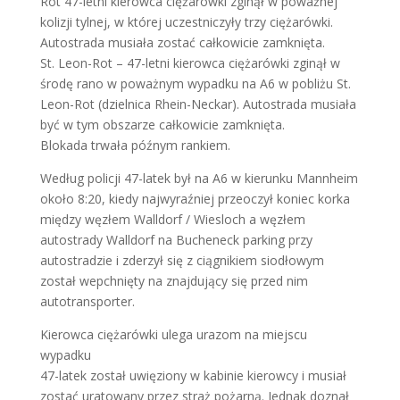
Rot 47-letni kierowca ciężarówki zginął w poważnej
kolizji tylnej, w której uczestniczyły trzy ciężarówki.
Autostrada musiała zostać całkowicie zamknięta.
St. Leon-Rot – 47-letni kierowca ciężarówki zginął w
środę rano w poważnym wypadku na A6 w pobliżu St.
Leon-Rot (dzielnica Rhein-Neckar). Autostrada musiała
być w tym obszarze całkowicie zamknięta.
Blokada trwała późnym rankiem.
Według policji 47-latek był na A6 w kierunku Mannheim
około 8:20, kiedy najwyraźniej przeoczył koniec korka
między węzłem Walldorf / Wiesloch a węzłem
autostrady Walldorf na Bucheneck parking przy
autostradzie i zderzył się z ciągnikiem siodłowym
został wepchnięty na znajdujący się przed nim
autotransporter.
Kierowca ciężarówki ulega urazom na miejscu
wypadku
47-latek został uwięziony w kabinie kierowcy i musiał
zostać uratowany przez straż pożarną. Jednak doznał