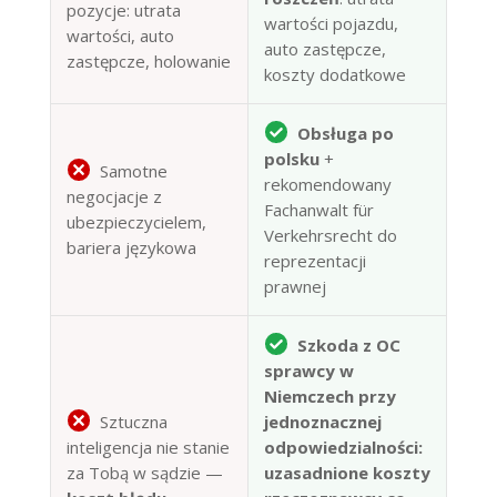
pozycje: utrata
wartości pojazdu,
wartości, auto
auto zastępcze,
zastępcze, holowanie
koszty dodatkowe
Obsługa po
polsku
+
Samotne
rekomendowany
negocjacje z
Fachanwalt für
ubezpieczycielem,
Verkehrsrecht do
bariera językowa
reprezentacji
prawnej
Szkoda z OC
sprawcy w
Niemczech przy
Sztuczna
jednoznacznej
inteligencja nie stanie
odpowiedzialności:
za Tobą w sądzie —
uzasadnione koszty