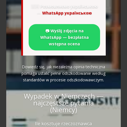
🇺🇦
Розмовляємо українською
—
WhatsApp українською
📷 Wyślij zdjęcia na
WhatsApp — bezpłatna
wstępna ocena
Dowiedz się, jak niezależna opinia techniczna
pomaga ustalić pełne odszkodowanie według
standardów w procesie odszkodowawczym.
Wypadek w Niemczech —
najczęstsze pytania
(Niemcy)
Ile kosztuje rzeczoznawca