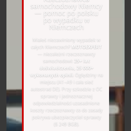
samochodowy Niemcy
— pomoc po polsku
po wypadku w
Niemczech
Miałeś niezawiniony wypadek w
całych Niemczech?
MOTOEXPERT
— niezależni rzeczoznawcy
samochodowi:
25+ lat
doświadczenia, 25 000+
wykonanych opinii
. Oględziny na
miejscu (A1–A9 i cała sieć
autostrad DE). Przy szkodzie z OC
sprawcy i jednoznacznej
odpowiedzialności uzasadnione
koszty rzeczoznawcy co do zasady
pokrywa ubezpieczyciel sprawcy
(§ 249 BGB).