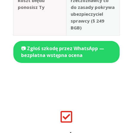
koszt błędu
rzeczoznawcy co
ponosisz Ty
do zasady pokrywa
ubezpieczyciel
sprawcy (§ 249
BGB)
📷 Zgłoś szkodę przez WhatsApp —
bezpłatna wstępna ocena
