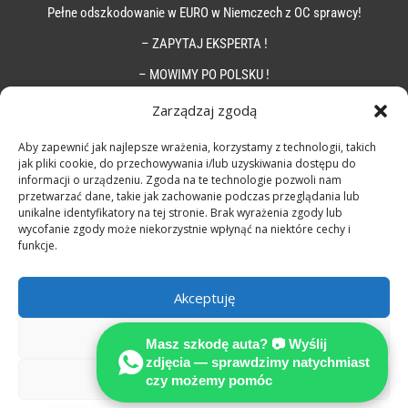
Pełne odszkodowanie w EURO w Niemczech z OC sprawcy!
– ZAPYTAJ EKSPERTA !
– MOWIMY PO POLSKU !
Zarządzaj zgodą
Aby zapewnić jak najlepsze wrażenia, korzystamy z technologii, takich
jak pliki cookie, do przechowywania i/lub uzyskiwania dostępu do
informacji o urządzeniu. Zgoda na te technologie pozwoli nam
przetwarzać dane, takie jak zachowanie podczas przeglądania lub
unikalne identyfikatory na tej stronie. Brak wyrażenia zgody lub
wycofanie zgody może niekorzystnie wpłynąć na niektóre cechy i
funkcje.
Akceptuję
Odmów
Masz szkodę auta? 📷 Wyślij
zdjęcia — sprawdzimy natychmiast
Zobacz preferencje
czy możemy pomóc
