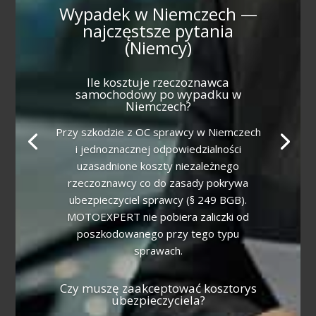
Wypadek w Niemczech —
najczęstsze pytania
(Niemcy)
Ile kosztuje rzeczoznawca
samochodowy po wypadku w
Niemczech?
Przy szkodzie z OC sprawcy w Niemczech
i jednoznacznej odpowiedzialności
uzasadnione koszty niezależnego
rzeczoznawcy co do zasady pokrywa
ubezpieczyciel sprawcy (§ 249 BGB).
MOTOEXPERT nie pobiera zaliczki od
poszkodowanego przy tego typu
sprawach.
Czy muszę zaakceptować kosztorys
ubezpieczyciela?