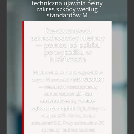
techniczna ujawnia pełny
zakres szkody według
standardów M
Rzeczoznawca
samochodowy Niemcy
— pomoc po polsku
po wypadku w
Niemczech
Miałeś niezawiniony wypadek w
całych Niemczech?
MOTOEXPERT
— niezależni rzeczoznawcy
samochodowi:
25+ lat
doświadczenia, 25 000+
wykonanych opinii
. Oględziny na
miejscu (A1–A9 i cała sieć
autostrad DE). Przy szkodzie z OC
sprawcy i jednoznacznej