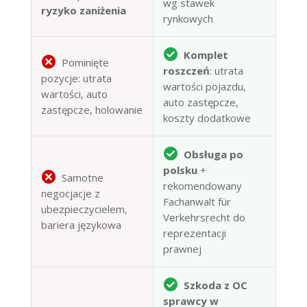
wg stawek
ryzyko zaniżenia
rynkowych
Komplet
Pominięte
roszczeń
: utrata
pozycje: utrata
wartości pojazdu,
wartości, auto
auto zastępcze,
zastępcze, holowanie
koszty dodatkowe
Obsługa po
polsku
+
Samotne
rekomendowany
negocjacje z
Fachanwalt für
ubezpieczycielem,
Verkehrsrecht do
bariera językowa
reprezentacji
prawnej
Szkoda z OC
sprawcy w