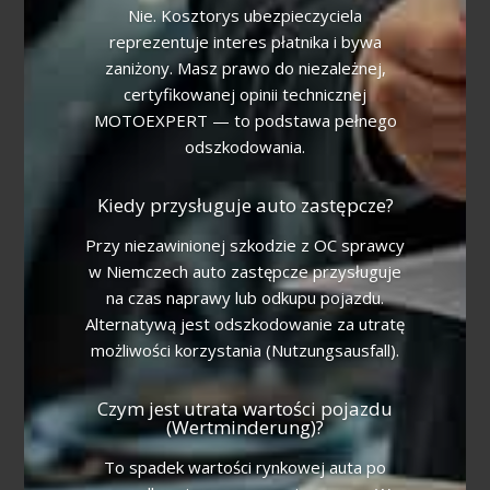
Nie. Kosztorys ubezpieczyciela
reprezentuje interes płatnika i bywa
zaniżony. Masz prawo do niezależnej,
certyfikowanej opinii technicznej
MOTOEXPERT — to podstawa pełnego
odszkodowania.
Kiedy przysługuje auto zastępcze?
Przy niezawinionej szkodzie z OC sprawcy
w Niemczech auto zastępcze przysługuje
na czas naprawy lub odkupu pojazdu.
Alternatywą jest odszkodowanie za utratę
możliwości korzystania (Nutzungsausfall).
Czym jest utrata wartości pojazdu
(Wertminderung)?
To spadek wartości rynkowej auta po