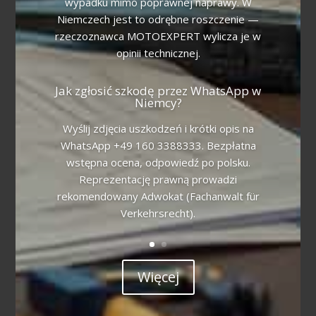
wypadku mimo poprawnej naprawy. W
Niemczech jest to odrębne roszczenie —
rzeczoznawca MOTOEXPERT wylicza je w
opinii technicznej.
Jak zgłosić szkodę przez WhatsApp w
Niemcy?
Wyślij zdjęcia uszkodzeń i krótki opis na
WhatsApp +49 160 3388333. Bezpłatna
wstępna ocena, odpowiedź po polsku.
Reprezentację prawną prowadzi
rekomendowany Adwokat (Fachanwalt für
Verkehrsrecht).
Więcej