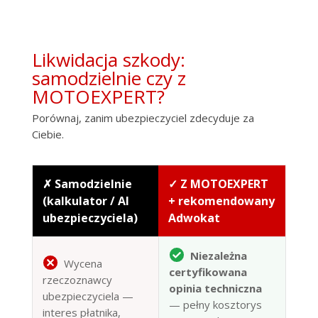
Likwidacja szkody:
samodzielnie czy z
MOTOEXPERT?
Porównaj, zanim ubezpieczyciel zdecyduje za
Ciebie.
✗ Samodzielnie
✓ Z MOTOEXPERT
(kalkulator / AI
+ rekomendowany
ubezpieczyciela)
Adwokat
Niezależna
Wycena
certyfikowana
rzeczoznawcy
opinia techniczna
ubezpieczyciela —
— pełny kosztorys
interes płatnika,