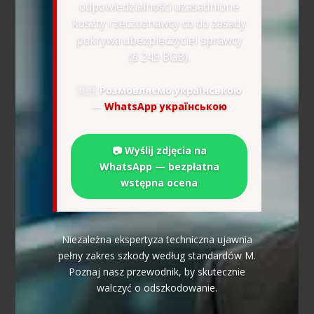
odpowiedzialności uzasadnione
koszty rzeczoznawcy co do zasady
pokrywa ubezpieczyciel sprawcy
(§ 249 BGB).
🇺🇦
Розмовляємо українською
—
WhatsApp українською
📷 Wyślij zdjęcia na
WhatsApp — bezpłatna
wstępna ocena
Niezależna ekspertyza techniczna ujawnia
pełny zakres szkody według standardów M.
Poznaj nasz przewodnik, by skutecznie
walczyć o odszkodowanie.