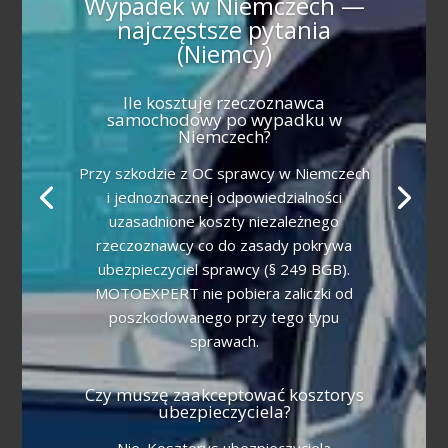
Wypadek w Niemczech —
najczęstsze pytania
(Niemcy)
Ile kosztuje rzeczoznawca
samochodowy po wypadku w
Niemczech?
Przy szkodzie z OC sprawcy w Niemczech
i jednoznacznej odpowiedzialności
uzasadnione koszty niezależnego
rzeczoznawcy co do zasady pokrywa
ubezpieczyciel sprawcy (§ 249 BGB).
MOTOEXPERT nie pobiera zaliczki od
poszkodowanego przy tego typu
sprawach.
Czy muszę zaakceptować kosztorys
ubezpieczyciela?