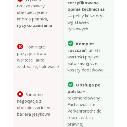
certyfikowana
rzeczoznawcy
opinia techniczna
ubezpieczyciela —
— pełny kosztorys
interes płatnika,
wg stawek
ryzyko zaniżenia
rynkowych
Komplet
Pominięte
roszczeń
: utrata
pozycje: utrata
wartości pojazdu,
wartości, auto
auto zastępcze,
zastępcze, holowanie
koszty dodatkowe
Obsługa po
polsku
+
Samotne
rekomendowany
negocjacje z
Fachanwalt für
ubezpieczycielem,
Verkehrsrecht do
bariera językowa
reprezentacji
prawnej