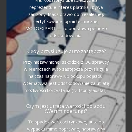
Nie. Kosztorys ubezpieczyciela
reprezentuje interes płatnika i bywa
zaniżony. Masz prawo do niezależnej,
certyfikowanej opinii technicznej
MOTOEXPERT — to podstawa pełnego
odszkodowania.
Kiedy przysługuje auto zastępcze?
Przy niezawinionej szkodzie z OC sprawcy
w Niemczech auto zastępcze przysługuje
na czas naprawy lub odkupu pojazdu.
Alternatywą jest odszkodowanie za utratę
możliwości korzystania (Nutzungsausfall).
Czym jest utrata wartości pojazdu
(Wertminderung)?
To spadek wartości rynkowej auta po
wypadku mimo poprawnej naprawy. W