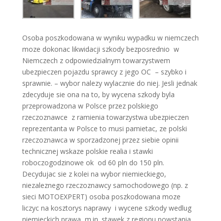
Osoba poszkodowana w wyniku wypadku w niemczech
moze dokonac likwidacji szkody bezposrednio w
Niemczech z odpowiedzialnym towarzystwem
ubezpieczen pojazdu sprawcy z jego OC – szybko i
sprawnie. – wybor nalezy wylacznie do niej. Jesli jednak
zdecyduje sie ona na to, by wycena szkody byla
przeprowadzona w Polsce przez polskiego
rzeczoznawce z ramienia towarzystwa ubezpieczen
reprezentanta w Polsce to musi pamietac, ze polski
rzeczoznawca w sporzadzonej przez siebie opinii
technicznej wskaze polskie realia i stawki
roboczogodzinowe ok od 60 pln do 150 pln.
Decydujac sie z kolei na wybor niemieckiego,
niezaleznego rzeczoznawcy samochodowego (np. z
sieci MOTOEXPERT) osoba poszkodowana moze
liczyc na kosztorys naprawy i wycene szkody wedlug
niemieckich prawa, m.in. stawek z regionu powstania