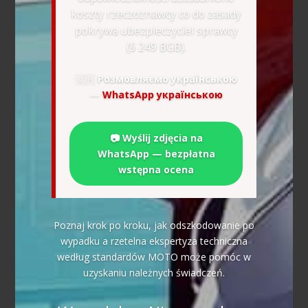
koszty rzeczoznawcy co do zasady
pokrywa ubezpieczyciel sprawcy
(§ 249 BGB).
🇺🇦
Розмовляємо українською
—
WhatsApp українською
📷 Wyślij zdjęcia na
WhatsApp — bezpłatna
wstępna ocena
Poznaj krok po kroku, jak odszkodowanie po
wypadku a rzetelna ekspertyza techniczna
według standardów MOTO może pomóc w
uzyskaniu należnych świadczeń.