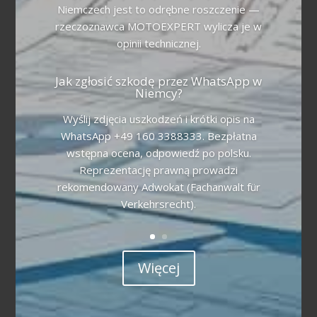
Niemczech jest to odrębne roszczenie —
rzeczoznawca MOTOEXPERT wylicza je w
opinii technicznej.
Jak zgłosić szkodę przez WhatsApp w
Niemcy?
Wyślij zdjęcia uszkodzeń i krótki opis na
WhatsApp +49 160 3388333. Bezpłatna
wstępna ocena, odpowiedź po polsku.
Reprezentację prawną prowadzi
rekomendowany Adwokat (Fachanwalt für
Verkehrsrecht).
Więcej