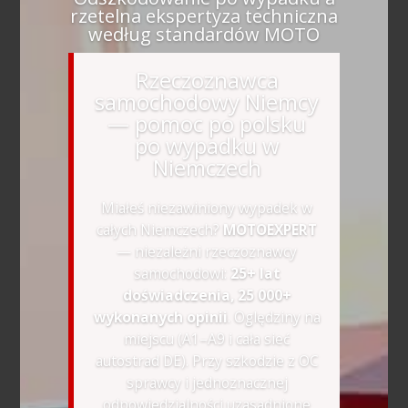
rzetelna ekspertyza techniczna
według standardów MOTO
Rzeczoznawca
samochodowy Niemcy
— pomoc po polsku
po wypadku w
Niemczech
Miałeś niezawiniony wypadek w
całych Niemczech?
MOTOEXPERT
— niezależni rzeczoznawcy
samochodowi:
25+ lat
doświadczenia, 25 000+
wykonanych opinii
. Oględziny na
miejscu (A1–A9 i cała sieć
autostrad DE). Przy szkodzie z OC
sprawcy i jednoznacznej
odpowiedzialności uzasadnione