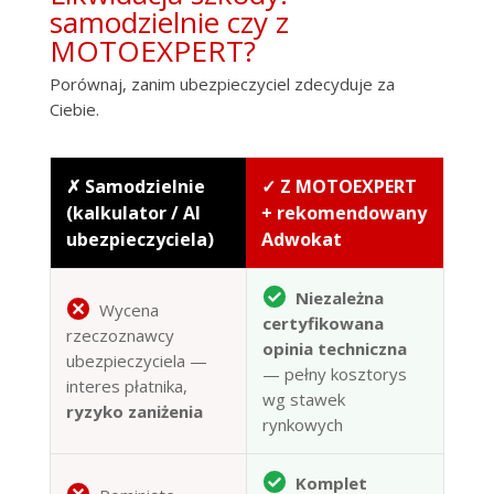
samodzielnie czy z
MOTOEXPERT?
Porównaj, zanim ubezpieczyciel zdecyduje za
Ciebie.
✗ Samodzielnie
✓ Z MOTOEXPERT
(kalkulator / AI
+ rekomendowany
ubezpieczyciela)
Adwokat
Niezależna
Wycena
certyfikowana
rzeczoznawcy
opinia techniczna
ubezpieczyciela —
— pełny kosztorys
interes płatnika,
wg stawek
ryzyko zaniżenia
rynkowych
Komplet