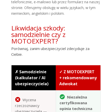
telefonicznie, e-mailowo lub przez formularz na naszej
stronie. Oferujemy obsługę w wielu językach, w tym
niemieckim, angielskim i polskim.
Likwidacja szkody:
samodzielnie czy z
MOTOEXPERT?
Porównaj, zanim ubezpieczyciel zdecyduje za
Ciebie.
✗ Samodzielnie
✓ Z MOTOEXPERT
(kalkulator / AI
+ rekomendowany
ubezpieczyciela)
Adwokat
Niezależna
Wycena
certyfikowana
rzeczoznawcy
opinia techniczna
ubezpieczyciela —