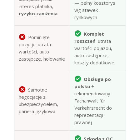
— pełny kosztorys
interes płatnika,
wg stawek
ryzyko zaniżenia
rynkowych
Komplet
Pominięte
roszczeń
: utrata
pozycje: utrata
wartości pojazdu,
wartości, auto
auto zastępcze,
zastępcze, holowanie
koszty dodatkowe
Obsługa po
polsku
+
Samotne
rekomendowany
negocjacje z
Fachanwalt für
ubezpieczycielem,
Verkehrsrecht do
bariera językowa
reprezentacji
prawnej
Szkoda z OC