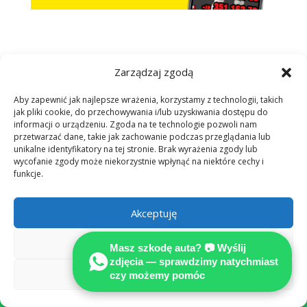
Zarządzaj zgodą
Aby zapewnić jak najlepsze wrażenia, korzystamy z technologii, takich
jak pliki cookie, do przechowywania i/lub uzyskiwania dostępu do
informacji o urządzeniu. Zgoda na te technologie pozwoli nam
przetwarzać dane, takie jak zachowanie podczas przeglądania lub
unikalne identyfikatory na tej stronie. Brak wyrażenia zgody lub
Rzeczoznawcy sieci MOTOEXPERT
wycofanie zgody może niekorzystnie wpłynąć na niektóre cechy i
funkcje.
specjalizują się w opiniowaniu i
niezależnym kosztorysowaniu szkód
Akceptuję
powypadkowych, jakie powstają wskutek
niezawinionych, zagranicznych zdarzeń
Odmów
Masz szkodę auta? 📷 Wyślij
drogowych
zdjęcia — sprawdzimy natychmiast
Zobacz preferencje
czy możemy pomóc
Stowarzyszenie Międzynarodowych

Rzeczoznawców Techniki Samochodowej