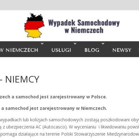
W NIEMCZECH
USŁUGI
BLOG
NEWSY
– NIEMCY
ech a samochod jest zarejestrowany w Polsce.
 a samochod jest zarejestrowany w Niemczech.
w wypadkach lub kolizjach samochodowych zostają poszkodowani obyw
 z ubezpieczenia AC (Autocasco). W wycenianiu i likwidowaniu pows
omaga działające na terenie Polski Stowarzyszenie Miedzynarodo