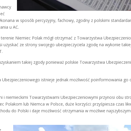
znawcy
ieć
ykonana w sposób percyzyjny, fachowy, zgodny z polskimi standarda
ania u AC.
 terenie Niemiec Polak mógł otrzymać z Towarzystwa Ubezpieczeni
i uzyskać ze strony swojego ubezpieczyciela zgodę na wykonie takiej 
T.
zyskaniem takiej zgody ponieważ polskie Towarzystwa Ubezpieczeni
a Ubezpieczeniowego istnieje jednak możliwość poinformowania go 
 i niemieckimi Towarzystwami Ubezpieczeniowymi przynosi obu str
Polakom lub Niemca w Polsce, duże korzyści: przyśpiesza czas likw
odu do Polski i daje możliwość otrzymania w możliwe najszybszym
,