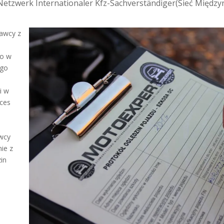
Netzwerk Internationaler Kfz-Sachverständiger
(Sieć Międz
awcy z
co w
ego
i w
oces
awcy
ie z
in