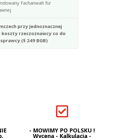
ndowany Fachanwalt für
rawnej
mczech przy jednoznacznej
e koszty rzeczoznawcy co do
 sprawcy (§ 249 BGB)

IE
- MOWIMY PO POLSKU !
p.
Wycena - Kalkulacja -