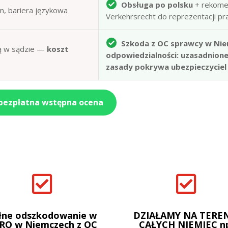
Obsługa po polsku
+ rekome
m, bariera językowa
Verkehrsrecht do reprezentacji p
Szkoda z OC sprawcy w Nie
obą w sądzie —
koszt
odpowiedzialności: uzasadnion
zasady pokrywa ubezpieczyciel
 bezpłatna wstępna ocena


łne odszkodowanie w
DZIAŁAMY NA TEREN
RO w Niemczech z OC
CAŁYCH NIEMIEC n