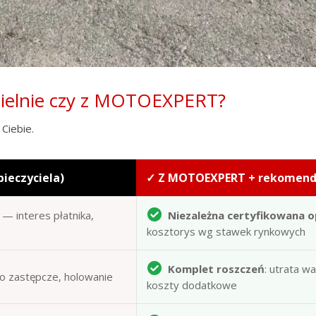
zielnie czy z MOTOEXPERT?
Ciebie.
pieczyciela)
✓ Z MOTOEXPERT + rekomen
— interes płatnika,
Niezależna certyfikowana o
kosztorys wg stawek rynkowych
Komplet roszczeń
: utrata w
to zastępcze, holowanie
koszty dodatkowe