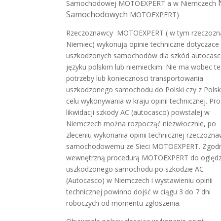
Samochodowej MOTOEXPERT a w Niemczech
Samochodowych
MOTOEXPERT)
Rzeczoznawcy MOTOEXPERT ( w tym rzeczozn
Niemiec) wykonują opinie techniczne dotyczace
uszkodzonych samochodów dla szkód autocas
języku polskim lub niemieckim. Nie ma wobec t
potrzeby lub koniecznosci transportowania
uszkodzonego samochodu do Polski czy z Polsk
celu wykonywania w kraju opinii technicznej. Pr
likwidacji szkody AC (autocasco) powstalej w
Niemczech można rozpocząć niezwłocznie, po
zleceniu wykonania opinii technicznej rzeczozn
samochodowemu ze Sieci MOTOEXPERT. Zgodn
wewnętrzną procedurą MOTOEXPERT do oględz
uszkodzonego samochodu po szkodzie AC
(Autocasco) w Niemczech i wystawieniu opinii
technicznej powinno dojść w ciągu 3 do 7 dni
roboczych od momentu zgłoszenia.