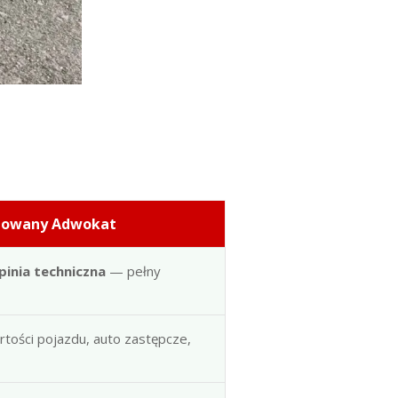
dowany Adwokat
pinia techniczna
— pełny
artości pojazdu, auto zastępcze,