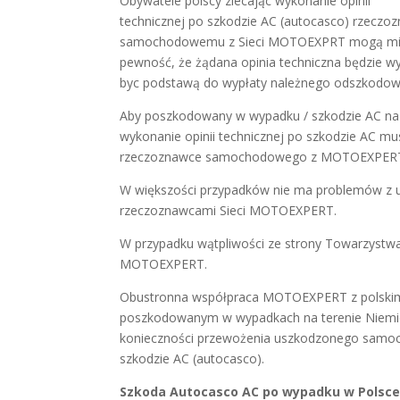
Obywatele polscy zlecając wykonanie opinii
technicznej po szkodzie AC (autocasco) rzeczo
samochodowemu z Sieci MOTOEXPRT mogą m
pewność, że żądana opinia techniczna będzie w
byc podstawą do wypłaty należnego odszkodow
Aby poszkodowany w wypadku / szkodzie AC na
wykonanie opinii technicznej po szkodzie AC mus
rzeczoznawce samochodowego z MOTOEXPER
W większości przypadków nie ma problemów z u
rzeczoznawcami Sieci MOTOEXPERT.
W przypadku wątpliwości ze strony Towarzystw
MOTOEXPERT.
Obustronna współpraca MOTOEXPERT z polskimi
poszkodowanym w wypadkach na terenie Niemiec 
konieczności przewożenia uszkodzonego samoch
szkodzie AC (autocasco).
Szkoda Autocasco AC po wypadku w Polsce