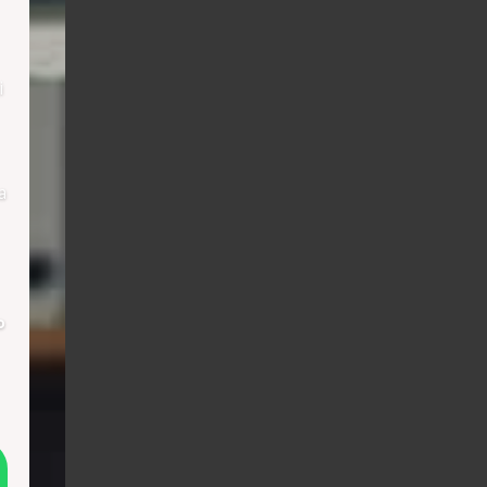
i
a
о