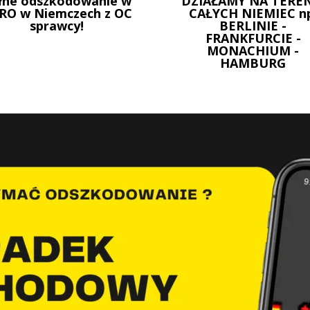
łne odszkodowanie w
DZIAŁAMY NA TEREN
RO w Niemczech z OC
CAŁYCH NIEMIEC n
sprawcy!
BERLINIE -
FRANKFURCIE -
MONACHIUM -
HAMBURG