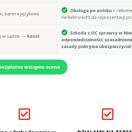
Obsługa po polsku
+ rekome
m, bariera językowa
Verkehrsrecht do reprezentacji p
Szkoda z OC sprawcy w Nie
obą w sądzie —
koszt
odpowiedzialności: uzasadnion
zasady pokrywa ubezpieczyciel
 bezpłatna wstępna ocena

