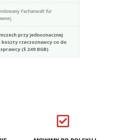
ndowany Fachanwalt für
rawnej
mczech przy jednoznacznej
e koszty rzeczoznawcy co do
 sprawcy (§ 249 BGB)
