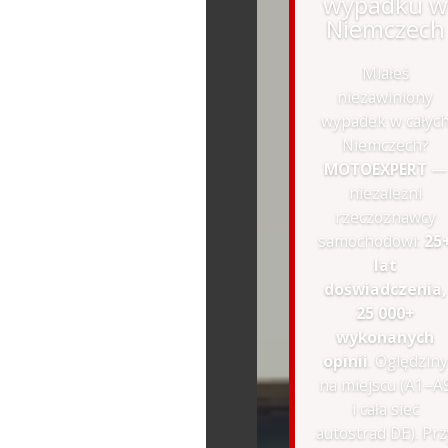
wypadku w
Niemczech
Miałeś
niezawiniony
wypadek w całyc
Niemczech?
MOTOEXPERT
—
niezależni
rzeczoznawcy
samochodowi:
25
lat
doświadczenia,
25 000+
wykonanych
opinii
. Oględziny
na miejscu (A1–A
i cała sieć
autostrad DE). Prz