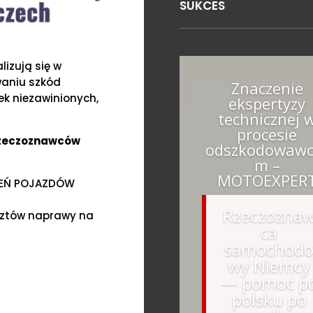
SUKCES
izują się w
waniu szkód
Znaczenie
k niezawinionych,
ekspertyzy
technicznej 
procesie
Rzeczoznawców
odszkodowawc
m –
MOTOEXPER
ZEŃ POJAZDÓW
Rzeczozna
sztów naprawy na
ca
samochod
wy Niemcy
— pomoc p
polsku po