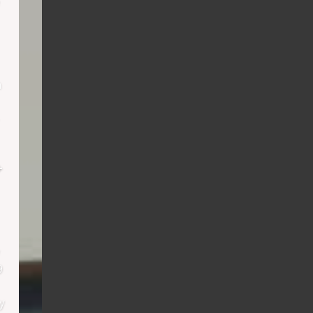
h
+
9
y