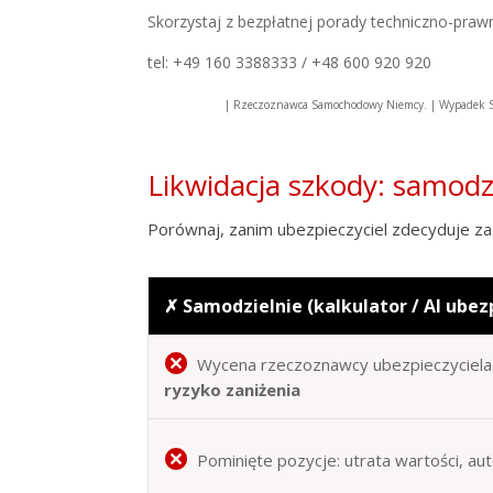
Skorzystaj z bezpłatnej porady techniczno-praw
tel: +49 160 3388333 / +48 600 920 920
| Rzeczoznawca Samochodowy Niemcy. | Wypadek 
Likwidacja szkody: samod
Porównaj, zanim ubezpieczyciel zdecyduje za 
✗ Samodzielnie (kalkulator / AI ubez
Wycena rzeczoznawcy ubezpieczyciela 
ryzyko zaniżenia
Pominięte pozycje: utrata wartości, au