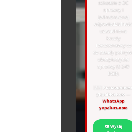
szkodzie z OC
sprawcy i
jednoznacznej
odpowiedzialnośc
uzasadnione
koszty
rzeczoznawcy co
do zasady pokryw
ubezpieczyciel
sprawcy (§ 249
BGB).
🇺🇦
Розмовляєм
українською
—
WhatsApp
українською
📷 Wyślij