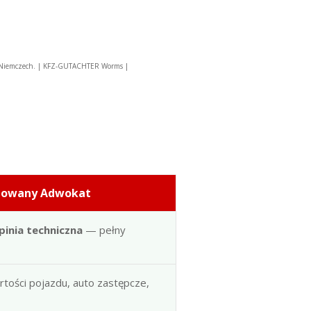
 Niemczech. | KFZ-GUTACHTER Worms |
dowany Adwokat
pinia techniczna
— pełny
artości pojazdu, auto zastępcze,