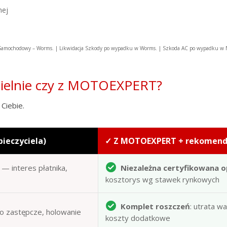
nej
Samochodowy – Worms. | Likwidacja Szkody po wypadku w Worms. | Szkoda AC po wypadku w
zielnie czy z MOTOEXPERT?
Ciebie.
pieczyciela)
✓ Z MOTOEXPERT + rekomen
— interes płatnika,
Niezależna certyfikowana o
kosztorys wg stawek rynkowych
Komplet roszczeń
: utrata w
to zastępcze, holowanie
koszty dodatkowe