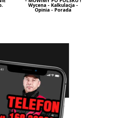
IE
- MOWIMY PO POLSKU !
p.
Wycena - Kalkulacja -
Opinia - Porada