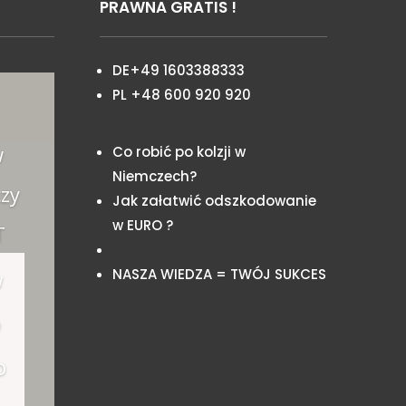
PRAWNA GRATIS !
DE+49 1603388333
PL +48 600 920 920
w
Co robić po kolzji w
Niemczech?
zy
Jak załatwić odszkodowanie
w EURO ?
T
NASZA WIEDZA = TWÓJ SUKCES
w
o
o