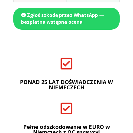
📷 Zgłoś szkodę przez WhatsApp —
bezpłatna wstępna ocena

PONAD 25 LAT DOŚWIADCZENIA W
NIEMECZECH

Pełne odszkodowanie w EURO w
Niemczech z OC sprawcy!