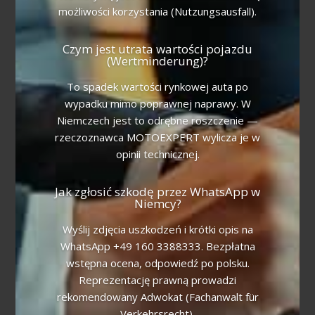
możliwości korzystania (Nutzungsausfall).
Czym jest utrata wartości pojazdu
(Wertminderung)?
To spadek wartości rynkowej auta po
wypadku mimo poprawnej naprawy. W
Niemczech jest to odrębne roszczenie —
rzeczoznawca MOTOEXPERT wylicza je w
opinii technicznej.
Jak zgłosić szkodę przez WhatsApp w
Niemcy?
Wyślij zdjęcia uszkodzeń i krótki opis na
WhatsApp +49 160 3388333. Bezpłatna
wstępna ocena, odpowiedź po polsku.
Reprezentację prawną prowadzi
rekomendowany Adwokat (Fachanwalt für
Verkehrsrecht).