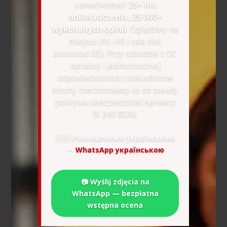
samochodowi:
25+ lat
doświadczenia, 25 000+
wykonanych opinii
. Oględziny na
miejscu (A1–A9 i cała sieć
autostrad DE). Przy szkodzie z OC
sprawcy i jednoznacznej
odpowiedzialności uzasadnione
koszty rzeczoznawcy co do zasady
pokrywa ubezpieczyciel sprawcy
(§ 249 BGB).
🇺🇦
Розмовляємо українською
—
WhatsApp українською
📷 Wyślij zdjęcia na
WhatsApp — bezpłatna
wstępna ocena