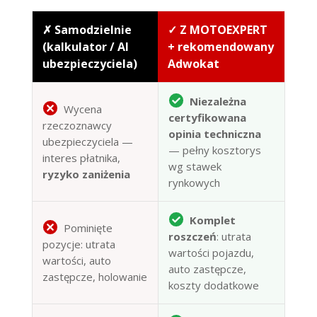
✗ Samodzielnie
✓ Z MOTOEXPERT
(kalkulator / AI
+ rekomendowany
ubezpieczyciela)
Adwokat
Niezależna
Wycena
certyfikowana
rzeczoznawcy
opinia techniczna
ubezpieczyciela —
— pełny kosztorys
interes płatnika,
wg stawek
ryzyko zaniżenia
rynkowych
Komplet
Pominięte
roszczeń
: utrata
pozycje: utrata
wartości pojazdu,
wartości, auto
auto zastępcze,
zastępcze, holowanie
koszty dodatkowe