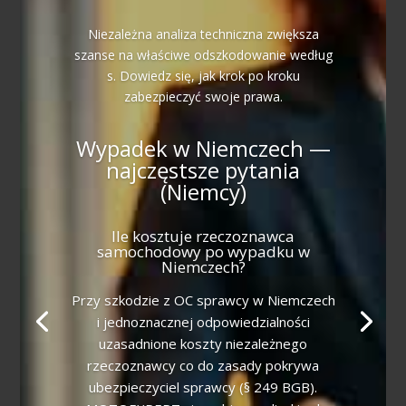
Niezależna analiza techniczna zwiększa
szanse na właściwe odszkodowanie według
s. Dowiedz się, jak krok po kroku
zabezpieczyć swoje prawa.
Wypadek w Niemczech —
najczęstsze pytania
(Niemcy)
Ile kosztuje rzeczoznawca
samochodowy po wypadku w
Niemczech?
Przy szkodzie z OC sprawcy w Niemczech
i jednoznacznej odpowiedzialności
uzasadnione koszty niezależnego
rzeczoznawcy co do zasady pokrywa
ubezpieczyciel sprawcy (§ 249 BGB).