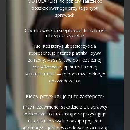
MOTOEXPERT nie pobiera zaliczki od
poszkodowanego przy tego typu
sprawach.
Czy muszę zaakceptować kosztorys
ubezpieczyciela?
Nie. Kosztorys ubezpieczyciela
reprezentuje interes płatnika i bywa
zaniżony. Masz prawo do niezależnej,
certyfikowanej opinii technicznej
MOTOEXPERT — to podstawa pełnego
odszkodowania.
Kiedy przysługuje auto zastępcze?
Przy niezawinionej szkodzie z OC sprawcy
w Niemczech auto zastępcze przysługuje
na czas naprawy lub odkupu pojazdu.
Alternatywą jest odszkodowanie za utratę