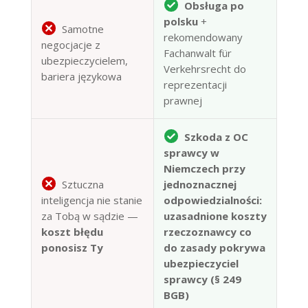
Obsługa po
polsku
+
Samotne
rekomendowany
negocjacje z
Fachanwalt für
ubezpieczycielem,
Verkehrsrecht do
bariera językowa
reprezentacji
prawnej
Szkoda z OC
sprawcy w
Niemczech przy
Sztuczna
jednoznacznej
inteligencja nie stanie
odpowiedzialności:
za Tobą w sądzie —
uzasadnione koszty
koszt błędu
rzeczoznawcy co
ponosisz Ty
do zasady pokrywa
ubezpieczyciel
sprawcy (§ 249
BGB)