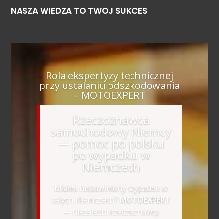
NASZA WIEDZA TO TWOJ SUKCES
Rola ekspertyzy technicznej
przy ustalaniu odszkodowania
– MOTOEXPERT
Rzeczoznawca
samochodowy Niemcy
— pomoc po polsku
po wypadku w
Niemczech
Miałeś niezawiniony wypadek w
całych Niemczech?
MOTOEXPERT
— niezależni rzeczoznawcy