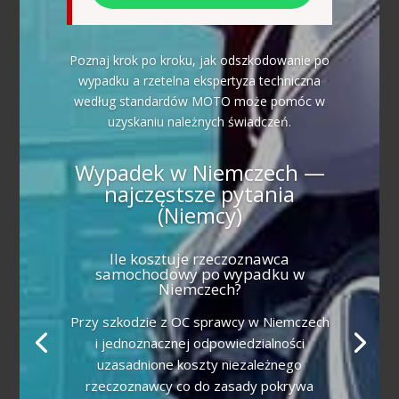
Poznaj krok po kroku, jak odszkodowanie po
wypadku a rzetelna ekspertyza techniczna
według standardów MOTO może pomóc w
uzyskaniu należnych świadczeń.
Wypadek w Niemczech —
najczęstsze pytania
(Niemcy)
Ile kosztuje rzeczoznawca
samochodowy po wypadku w
Niemczech?
Przy szkodzie z OC sprawcy w Niemczech
i jednoznacznej odpowiedzialności
uzasadnione koszty niezależnego
rzeczoznawcy co do zasady pokrywa