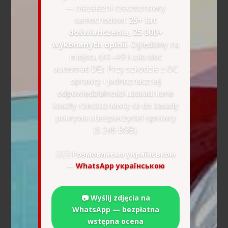
— niezależni rzeczoznawcy
samochodowi:
25+ lat
doświadczenia, 25 000+
wykonanych opinii
. Oględziny na
miejscu (A1–A9 i cała sieć
autostrad DE). Przy szkodzie z OC
sprawcy i jednoznacznej
odpowiedzialności uzasadnione
koszty rzeczoznawcy co do zasady
pokrywa ubezpieczyciel sprawcy
(§ 249 BGB).
🇺🇦
Розмовляємо українською
—
WhatsApp українською
📷 Wyślij zdjęcia na
WhatsApp — bezpłatna
wstępna ocena