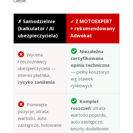
Ciebie.
✗ Samodzielnie
✓ Z MOTOEXPERT
(kalkulator / AI
+ rekomendowany
ubezpieczyciela)
Adwokat
Niezależna
Wycena
certyfikowana
rzeczoznawcy
opinia techniczna
ubezpieczyciela —
— pełny kosztorys
interes płatnika,
wg stawek
ryzyko zaniżenia
rynkowych
Komplet
Pominięte
roszczeń
: utrata
pozycje: utrata
wartości pojazdu,
wartości, auto
auto zastępcze,
zastępcze, holowanie
koszty dodatkowe