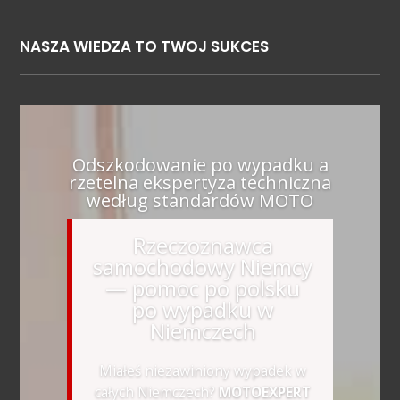
NASZA WIEDZA TO TWOJ SUKCES
Odszkodowanie po wypadku a
rzetelna ekspertyza techniczna
według standardów MOTO
Rzeczoznawca
samochodowy Niemcy
— pomoc po polsku
po wypadku w
Niemczech
Miałeś niezawiniony wypadek w
całych Niemczech?
MOTOEXPERT