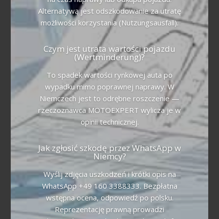
Alternatywą jest odszkodowanie za utratę
możliwości korzystania (Nutzungsausfall).
Czym jest utrata wartości pojazdu
(Wertminderung)?
To spadek wartości rynkowej auta po
wypadku mimo poprawnej naprawy. W
Niemczech jest to odrębne roszczenie —
rzeczoznawca MOTOEXPERT wylicza je w
opinii technicznej.
Jak zgłosić szkodę przez WhatsApp w
Niemcy?
Wyślij zdjęcia uszkodzeń i krótki opis na
WhatsApp +49 160 3388333. Bezpłatna
wstępna ocena, odpowiedź po polsku.
Reprezentację prawną prowadzi