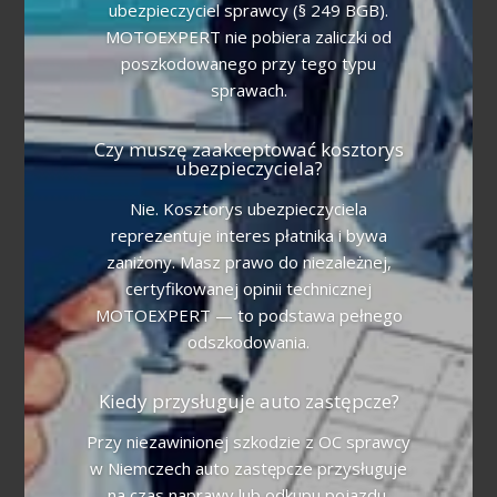
ubezpieczyciel sprawcy (§ 249 BGB).
MOTOEXPERT nie pobiera zaliczki od
poszkodowanego przy tego typu
sprawach.
Czy muszę zaakceptować kosztorys
ubezpieczyciela?
Nie. Kosztorys ubezpieczyciela
reprezentuje interes płatnika i bywa
zaniżony. Masz prawo do niezależnej,
certyfikowanej opinii technicznej
MOTOEXPERT — to podstawa pełnego
odszkodowania.
Kiedy przysługuje auto zastępcze?
Przy niezawinionej szkodzie z OC sprawcy
w Niemczech auto zastępcze przysługuje
na czas naprawy lub odkupu pojazdu.