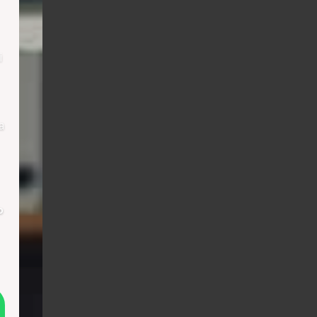
i
a
о