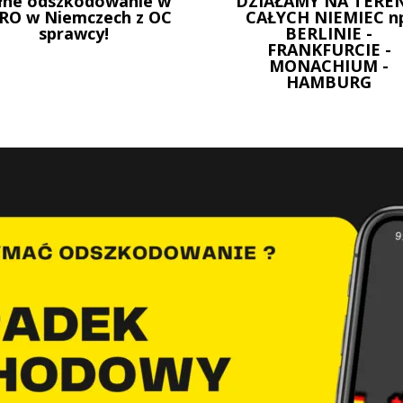
łne odszkodowanie w
DZIAŁAMY NA TEREN
RO w Niemczech z OC
CAŁYCH NIEMIEC n
sprawcy!
BERLINIE -
FRANKFURCIE -
MONACHIUM -
HAMBURG