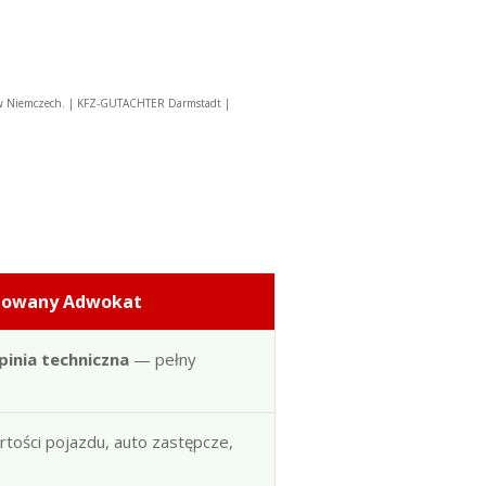
 w Niemczech. | KFZ-GUTACHTER Darmstadt |
dowany Adwokat
pinia techniczna
— pełny
artości pojazdu, auto zastępcze,