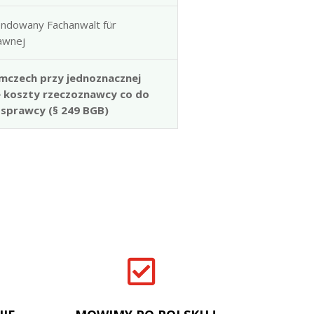
ndowany Fachanwalt für
rawnej
mczech przy jednoznacznej
e koszty rzeczoznawcy co do
 sprawcy (§ 249 BGB)
