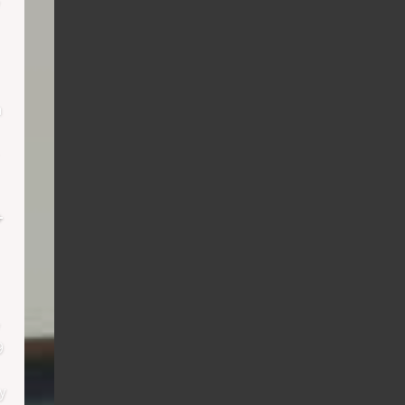
h
+
9
y