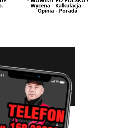
IE
- MOWIMY PO POLSKU !
p.
Wycena - Kalkulacja -
Opinia - Porada