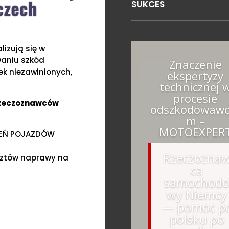
SUKCES
izują się w
waniu szkód
Znaczenie
k niezawinionych,
ekspertyzy
technicznej 
procesie
Rzeczoznawców
odszkodowawc
m –
MOTOEXPER
ZEŃ POJAZDÓW
Rzeczozna
sztów naprawy na
ca
samochod
wy Niemcy
— pomoc p
polsku po