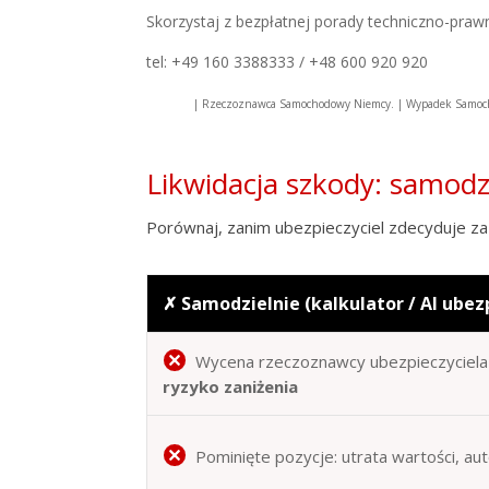
Skorzystaj z bezpłatnej porady techniczno-praw
tel: +49 160 3388333 / +48 600 920 920
| Rzeczoznawca Samochodowy Niemcy. | Wypadek Samoch
Likwidacja szkody: samod
Porównaj, zanim ubezpieczyciel zdecyduje za 
✗ Samodzielnie (kalkulator / AI ubez
Wycena rzeczoznawcy ubezpieczyciela 
ryzyko zaniżenia
Pominięte pozycje: utrata wartości, au