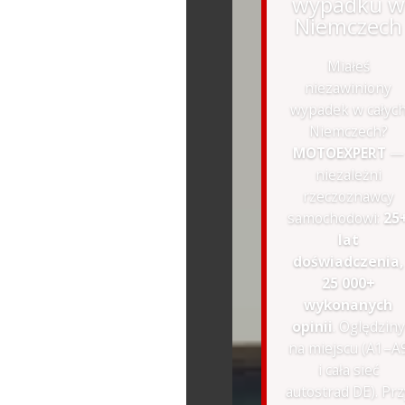
wypadku w
Niemczech
Miałeś
niezawiniony
wypadek w całyc
Niemczech?
MOTOEXPERT
—
niezależni
rzeczoznawcy
samochodowi:
25
lat
doświadczenia,
25 000+
wykonanych
opinii
. Oględziny
na miejscu (A1–A
i cała sieć
autostrad DE). Prz