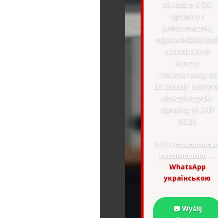
szkodzie z OC
sprawcy i
jednoznacznej
odpowiedzialnośc
uzasadnione
koszty
rzeczoznawcy co
do zasady pokryw
ubezpieczyciel
sprawcy (§ 249
BGB).
🇺🇦
Розмовляєм
українською
—
WhatsApp
українською
📷 Wyślij