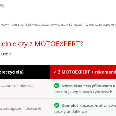
nej
odowy – Darmstadt. | Likwidacja Szkody po wypadku w Darmstadt. | Szkoda AC po wypadku
zielnie czy z MOTOEXPERT?
Ciebie.
pieczyciela)
✓ Z MOTOEXPERT + rekomen
— interes płatnika,
Niezależna certyfikowana o
kosztorys wg stawek rynkowych
Komplet roszczeń
: utrata w
to zastępcze, holowanie
koszty dodatkowe