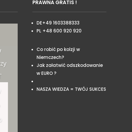
PRAWNA GRATIS !
DE+49 1603388333
PL +48 600 920 920
w
Co robić po kolzji w
Niemczech?
zy
Jak załatwić odszkodowanie
w EURO ?
T
NASZA WIEDZA = TWÓJ SUKCES
w
o
o