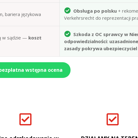
Obsługa po polsku
+ rekome
m, bariera językowa
Verkehrsrecht do reprezentacji p
Szkoda z OC sprawcy w Nie
obą w sądzie —
koszt
odpowiedzialności: uzasadnion
zasady pokrywa ubezpieczyciel
 bezpłatna wstępna ocena

