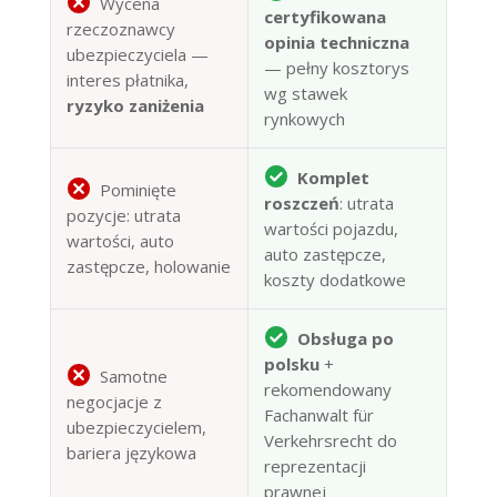
Wycena
certyfikowana
rzeczoznawcy
opinia techniczna
ubezpieczyciela —
— pełny kosztorys
interes płatnika,
wg stawek
ryzyko zaniżenia
rynkowych
Komplet
Pominięte
roszczeń
: utrata
pozycje: utrata
wartości pojazdu,
wartości, auto
auto zastępcze,
zastępcze, holowanie
koszty dodatkowe
Obsługa po
polsku
+
Samotne
rekomendowany
negocjacje z
Fachanwalt für
ubezpieczycielem,
Verkehrsrecht do
bariera językowa
reprezentacji
prawnej