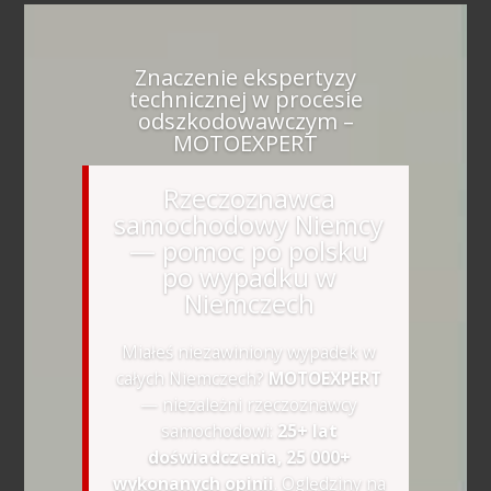
Znaczenie ekspertyzy
technicznej w procesie
odszkodowawczym –
MOTOEXPERT
Rzeczoznawca
samochodowy Niemcy
— pomoc po polsku
po wypadku w
Niemczech
Miałeś niezawiniony wypadek w
całych Niemczech?
MOTOEXPERT
— niezależni rzeczoznawcy
samochodowi:
25+ lat
doświadczenia, 25 000+
wykonanych opinii
. Oględziny na