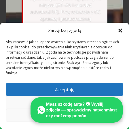
miejscu (A1–A9 i cała sieć
autostrad DE). Przy szkodzie z OC
sprawcy i jednoznacznej
odpowiedzialności uzasadnione
Zarządzaj zgodą
koszty rzeczoznawcy co do zasady
pokrywa ubezpieczyciel sprawcy
Aby zapewnić jak najlepsze wrażenia, korzystamy z technologii, takich
(§ 249 BGB).
jak pliki cookie, do przechowywania i/lub uzyskiwania dostępu do
informacji o urządzeniu. Zgoda na te technologie pozwoli nam
przetwarzać dane, takie jak zachowanie podczas przeglądania lub
🇺🇦
Розмовляємо українською
unikalne identyfikatory na tej stronie. Brak wyrażenia zgody lub
—
WhatsApp українською
wycofanie zgody może niekorzystnie wpłynąć na niektóre cechy i
funkcje.
📷 Wyślij zdjęcia na
Akceptuję
WhatsApp — bezpłatna
wstępna ocena
Odmów
Masz szkodę auta? 📷 Wyślij
zdjęcia — sprawdzimy natychmiast
Zobacz preferencje
czy możemy pomóc

Dowiedz się, jak niezależna opinia techniczna
pomaga ustalić pełne odszkodowanie według