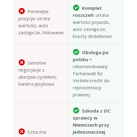
Komplet
Pominięte
roszczeń
: utrata
pozycje: utrata
wartości pojazdu,
wartości, auto
auto zastępcze,
zastępcze, holowanie
koszty dodatkowe
Obsługa po
polsku
+
Samotne
rekomendowany
negocjacje z
Fachanwalt für
ubezpieczycielem,
Verkehrsrecht do
bariera językowa
reprezentacji
prawnej
Szkoda z OC
sprawcy w
Niemczech przy
Sztuczna
jednoznacznej