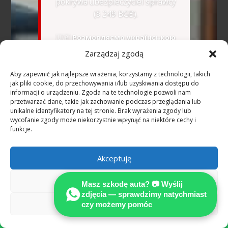
pokrywa ubezpieczyciel sprawcy
(§ 249 BGB).
🇺🇦
Розмовляємо українською
—
WhatsApp українською
Zarządzaj zgodą
Aby zapewnić jak najlepsze wrażenia, korzystamy z technologii, takich
📷 Wyślij zdjęcia na
jak pliki cookie, do przechowywania i/lub uzyskiwania dostępu do
informacji o urządzeniu. Zgoda na te technologie pozwoli nam
WhatsApp — bezpłatna
przetwarzać dane, takie jak zachowanie podczas przeglądania lub
wstępna ocena
unikalne identyfikatory na tej stronie. Brak wyrażenia zgody lub
wycofanie zgody może niekorzystnie wpłynąć na niektóre cechy i
funkcje.
Dowiedz się, jak niezależna opinia techniczna
pomaga ustalić pełne odszkodowanie według
Akceptuję
standardów w procesie odszkodowawczym.
Odmów
Masz szkodę auta? 📷 Wyślij
zdjęcia — sprawdzimy natychmiast
Wypadek w Niemczech —
Zobacz preferencje
czy możemy pomóc
najczęstsze pytania

(Niemcy)