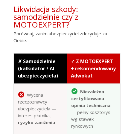
Likwidacja szkody:
samodzielnie czy z
MOTOEXPERT?
Porównaj, zanim ubezpieczyciel zdecyduje za
Ciebie.
✗ Samodzielnie
✓ Z MOTOEXPERT
(kalkulator / AI
+ rekomendowany
ubezpieczyciela)
Adwokat
Niezależna
Wycena
certyfikowana
rzeczoznawcy
opinia techniczna
ubezpieczyciela —
— pełny kosztorys
interes płatnika,
wg stawek
ryzyko zaniżenia
rynkowych