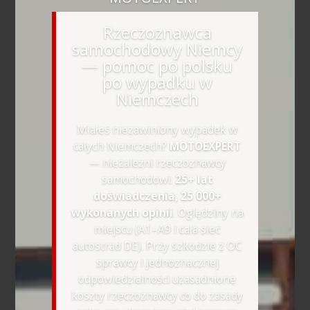
Rzeczoznawca
samochodowy Niemcy
— pomoc po polsku
po wypadku w
Niemczech
Miałeś niezawiniony wypadek w
całych Niemczech?
MOTOEXPERT
— niezależni rzeczoznawcy
samochodowi:
25+ lat
doświadczenia, 25 000+
wykonanych opinii
. Oględziny na
miejscu (A1–A9 i cała sieć
autostrad DE). Przy szkodzie z OC
sprawcy i jednoznacznej
odpowiedzialności uzasadnione
koszty rzeczoznawcy co do zasady