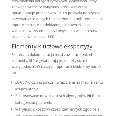
doskonalenia narzędzi cyfrowych. Wykorzystujemy
zaawansowane rozwiązania, które wspierają
optymalizację procesów
NLP
, co pozwala na szybsze
przetwarzanie danych technicznych. Dzięki temu nasze
raporty są nie tylko dokładne, ale również lepiej
widoczne w systemach cyfrowych, co wspiera nasze
działania w obszarze
SEO
.
Elementy kluczowe ekspertyzy
Skuteczna dokumentacja musi zawierać konkretne
elementy, które gwarantują jej obiektywizm i
wiarygodność. W naszych raportach kładziemy nacisk
na:
Dokładny opis uszkodzeń
wraz z analizą mechanizmu
ich powstania.
Zastosowanie nowoczesnych algorytmów
NLP
do
kategoryzacji usterek.
Weryfikację kosztów części zamiennych zgodnie z
aktualnymi trendami
SEO
na rynku motoryzacyjnym.