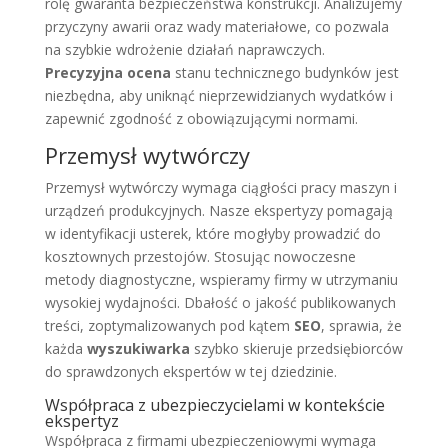
rolę gwaranta bezpieczeństwa konstrukcji. Analizujemy
przyczyny awarii oraz wady materiałowe, co pozwala
na szybkie wdrożenie działań naprawczych.
Precyzyjna ocena
stanu technicznego budynków jest
niezbędna, aby uniknąć nieprzewidzianych wydatków i
zapewnić zgodność z obowiązującymi normami.
Przemysł wytwórczy
Przemysł wytwórczy wymaga ciągłości pracy maszyn i
urządzeń produkcyjnych. Nasze ekspertyzy pomagają
w identyfikacji usterek, które mogłyby prowadzić do
kosztownych przestojów. Stosując nowoczesne
metody diagnostyczne, wspieramy firmy w utrzymaniu
wysokiej wydajności. Dbałość o jakość publikowanych
treści, zoptymalizowanych pod kątem
SEO
, sprawia, że
każda
wyszukiwarka
szybko skieruje przedsiębiorców
do sprawdzonych ekspertów w tej dziedzinie.
Współpraca z ubezpieczycielami w kontekście
ekspertyz
Współpraca z firmami ubezpieczeniowymi wymaga