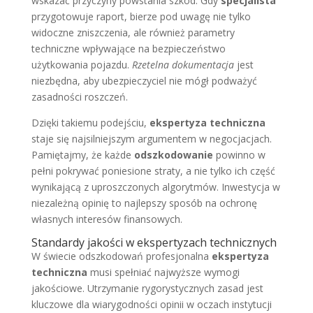
wskazać przyczyny powstania szkód. Gdy
specjalista
przygotowuje raport, bierze pod uwagę nie tylko
widoczne zniszczenia, ale również parametry
techniczne wpływające na bezpieczeństwo
użytkowania pojazdu.
Rzetelna dokumentacja
jest
niezbędna, aby ubezpieczyciel nie mógł podważyć
zasadności roszczeń.
Dzięki takiemu podejściu,
ekspertyza techniczna
staje się najsilniejszym argumentem w negocjacjach.
Pamiętajmy, że każde
odszkodowanie
powinno w
pełni pokrywać poniesione straty, a nie tylko ich część
wynikającą z uproszczonych algorytmów. Inwestycja w
niezależną opinię to najlepszy sposób na ochronę
własnych interesów finansowych.
Standardy jakości w ekspertyzach technicznych
W świecie odszkodowań profesjonalna
ekspertyza
techniczna
musi spełniać najwyższe wymogi
jakościowe. Utrzymanie rygorystycznych zasad jest
kluczowe dla wiarygodności opinii w oczach instytucji