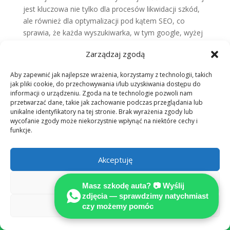
jest kluczowa nie tylko dla procesów likwidacji szkód,
ale również dla optymalizacji pod kątem SEO, co
sprawia, że każda wyszukiwarka, w tym google, wyżej
ocenia merytoryczną wartość publikowanych przez nas
Zarządzaj zgodą
analiz.
Jak wybrać odpowiedniego
Aby zapewnić jak najlepsze wrażenia, korzystamy z technologii, takich
eksperta do sporządzenia
jak pliki cookie, do przechowywania i/lub uzyskiwania dostępu do
ekspertyzy?
informacji o urządzeniu. Zgoda na te technologie pozwoli nam
przetwarzać dane, takie jak zachowanie podczas przeglądania lub
Wybierając eksperta, należy kierować się jego
unikalne identyfikatory na tej stronie. Brak wyrażenia zgody lub
doświadczeniem oraz przynależnością do
wycofanie zgody może niekorzystnie wpłynąć na niektóre cechy i
funkcje.
renomowanych organizacji, takich jak Stowarzyszenie
Rzeczoznawców Techniki Samochodowej i Ruchu
Drogowego (EKSPERTMOT). Odpowiedni specjalista
Akceptuję
powinien posiadać wiedzę nie tylko techniczną, ale i
prawną, co gwarantuje niezależność i rzetelność opinii.
Odmów
Masz szkodę auta? 📷 Wyślij
Jakie błędy najczęściej pojawiają
zdjęcia — sprawdzimy natychmiast
się w amatorskich wycenach?
Zobacz preferencje
czy możemy pomóc

Najczęstszym problemem jest niedbała ocena szkód,
która pomija uszkodzenia ukryte, wpływające na