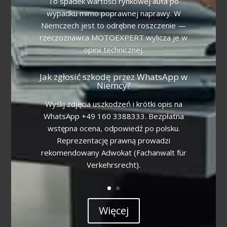
To spadek wartości rynkowej auta po
wypadku mimo poprawnej naprawy. W
Niemczech jest to odrębne roszczenie —
rzeczoznawca MOTOEXPERT wylicza je w
opinii technicznej.
Jak zgłosić szkodę przez WhatsApp w
Niemcy?
Wyślij zdjęcia uszkodzeń i krótki opis na
WhatsApp +49 160 3388333. Bezpłatna
wstępna ocena, odpowiedź po polsku.
Reprezentację prawną prowadzi
rekomendowany Adwokat (Fachanwalt für
Verkehrsrecht).
Więcej