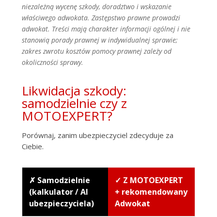
niezależną wycenę szkody, doradztwo i wskazanie
właściwego adwokata. Zastępstwo prawne prowadzi
adwokat. Treści mają charakter informacji ogólnej i nie
stanowią porady prawnej w indywidualnej sprawie;
zakres zwrotu kosztów pomocy prawnej zależy od
okoliczności sprawy.
Likwidacja szkody:
samodzielnie czy z
MOTOEXPERT?
Porównaj, zanim ubezpieczyciel zdecyduje za
Ciebie.
✗ Samodzielnie
✓ Z MOTOEXPERT
(kalkulator / AI
+ rekomendowany
ubezpieczyciela)
Adwokat