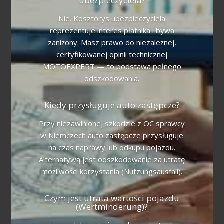
ubezpieczyciela?
Nie. Kosztorys ubezpieczyciela
reprezentuje interes płatnika i bywa
zaniżony. Masz prawo do niezależnej,
certyfikowanej opinii technicznej
MOTOEXPERT — to podstawa pełnego
odszkodowania.
Kiedy przysługuje auto zastępcze?
Przy niezawinionej szkodzie z OC sprawcy
w Niemczech auto zastępcze przysługuje
na czas naprawy lub odkupu pojazdu.
Alternatywą jest odszkodowanie za utratę
możliwości korzystania (Nutzungsausfall).
Czym jest utrata wartości pojazdu
(Wertminderung)?