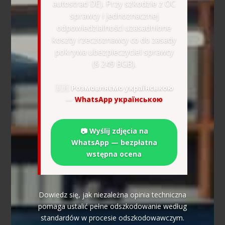
autostrad DE). Przy szkodzie z OC
sprawcy i jednoznacznej
odpowiedzialności uzasadnione
koszty rzeczoznawcy co do zasady
pokrywa ubezpieczyciel sprawcy
(§ 249 BGB).
🇺🇦
Розмовляємо українською
—
WhatsApp українською
📷 Wyślij zdjęcia na
WhatsApp — bezpłatna
wstępna ocena
Dowiedz się, jak niezależna opinia techniczna
pomaga ustalić pełne odszkodowanie według
standardów w procesie odszkodowawczym.