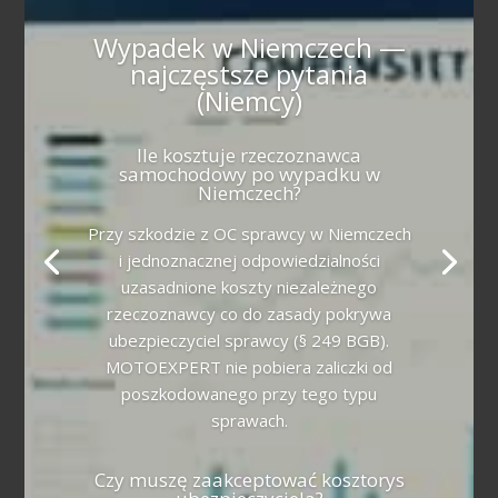
Wypadek w Niemczech —
najczęstsze pytania
(Niemcy)
Ile kosztuje rzeczoznawca
samochodowy po wypadku w
Niemczech?
Przy szkodzie z OC sprawcy w Niemczech
i jednoznacznej odpowiedzialności
uzasadnione koszty niezależnego
rzeczoznawcy co do zasady pokrywa
ubezpieczyciel sprawcy (§ 249 BGB).
MOTOEXPERT nie pobiera zaliczki od
poszkodowanego przy tego typu
sprawach.
Czy muszę zaakceptować kosztorys