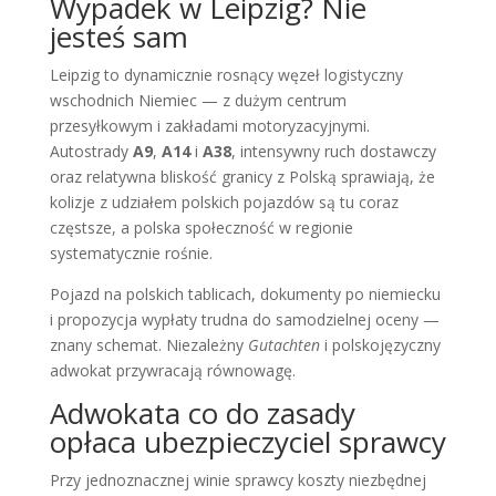
Wypadek w Leipzig? Nie
jesteś sam
Leipzig to dynamicznie rosnący węzeł logistyczny
wschodnich Niemiec — z dużym centrum
przesyłkowym i zakładami motoryzacyjnymi.
Autostrady
A9
,
A14
i
A38
, intensywny ruch dostawczy
oraz relatywna bliskość granicy z Polską sprawiają, że
kolizje z udziałem polskich pojazdów są tu coraz
częstsze, a polska społeczność w regionie
systematycznie rośnie.
Pojazd na polskich tablicach, dokumenty po niemiecku
i propozycja wypłaty trudna do samodzielnej oceny —
znany schemat. Niezależny
Gutachten
i polskojęzyczny
adwokat przywracają równowagę.
Adwokata co do zasady
opłaca ubezpieczyciel sprawcy
Przy jednoznacznej winie sprawcy koszty niezbędnej