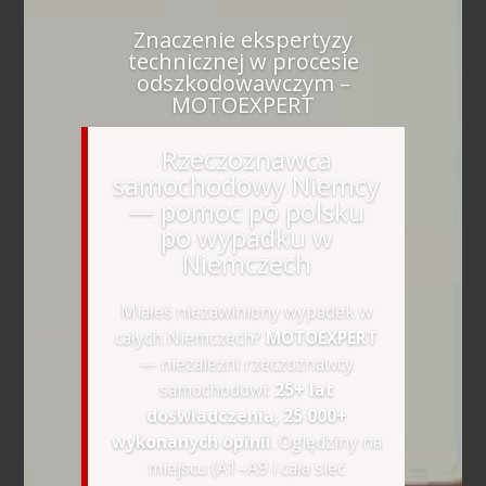
Znaczenie ekspertyzy
technicznej w procesie
odszkodowawczym –
MOTOEXPERT
Rzeczoznawca
samochodowy Niemcy
— pomoc po polsku
po wypadku w
Niemczech
Miałeś niezawiniony wypadek w
całych Niemczech?
MOTOEXPERT
— niezależni rzeczoznawcy
samochodowi:
25+ lat
doświadczenia, 25 000+
wykonanych opinii
. Oględziny na
miejscu (A1–A9 i cała sieć