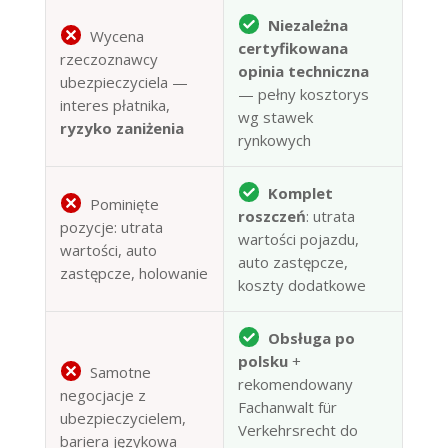
Niezależna
Wycena
certyfikowana
rzeczoznawcy
opinia techniczna
ubezpieczyciela —
— pełny kosztorys
interes płatnika,
wg stawek
ryzyko zaniżenia
rynkowych
Komplet
Pominięte
roszczeń
: utrata
pozycje: utrata
wartości pojazdu,
wartości, auto
auto zastępcze,
zastępcze, holowanie
koszty dodatkowe
Obsługa po
polsku
+
Samotne
rekomendowany
negocjacje z
Fachanwalt für
ubezpieczycielem,
Verkehrsrecht do
bariera językowa