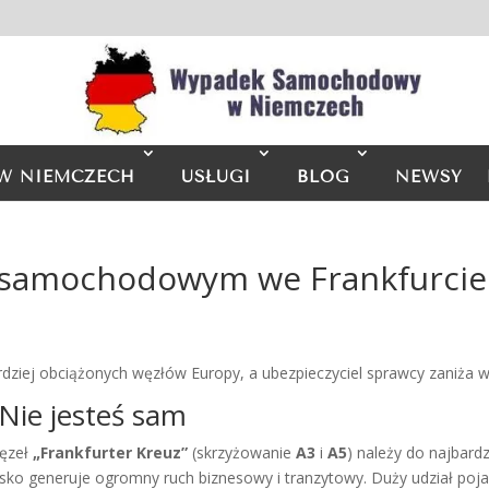
W NIEMCZECH
USŁUGI
BLOG
NEWSY
 samochodowym we Frankfurci
dziej obciążonych węzłów Europy, a ubezpieczyciel sprawcy zaniża wyp
Nie jesteś sam
Węzeł
„Frankfurter Kreuz”
(skrzyżowanie
A3
i
A5
) należy do najbard
nisko generuje ogromny ruch biznesowy i tranzytowy. Duży udział 