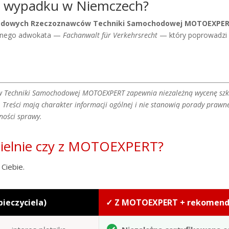
o wypadku w Niemczech?
rodowych Rzeczoznawców Techniki Samochodowej MOTOEXPE
cznego adwokata —
Fachanwalt für Verkehrsrecht
— który poprowadzi
 Techniki Samochodowej MOTOEXPERT zapewnia niezależną wycenę szko
reści mają charakter informacji ogólnej i nie stanowią porady prawne
ności sprawy.
zielnie czy z MOTOEXPERT?
Ciebie.
pieczyciela)
✓ Z MOTOEXPERT + rekomen