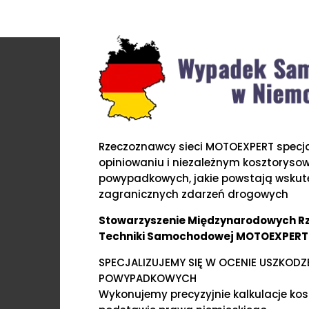
Rzeczoznawcy sieci MOTOEXPERT specjal
opiniowaniu i niezależnym kosztoryso
powypadkowych, jakie powstają wskute
zagranicznych zdarzeń drogowych
Stowarzyszenie Międzynarodowych 
Techniki Samochodowej MOTOEXPERT
SPECJALIZUJEMY SIĘ W OCENIE USZKOD
POWYPADKOWYCH
Wykonujemy precyzyjnie kalkulacje ko