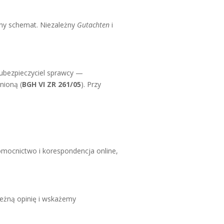
any schemat. Niezależny
Gutachten
i
 ubezpieczyciel sprawcy —
nioną (
BGH VI ZR 261/05
). Przy
omocnictwo i korespondencja online,
ależną opinię i wskażemy