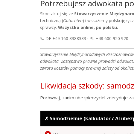
Potrzebujesz adwokata p
Skontaktuj się ze
Stowarzyszenie Międzyna
techniczną (
Gutachten
) i wskażemy polskojęzy
sprawcy.
Wszystko online, po polsku.
📞 DE +49 160 3388333 · PL +48 600 920 920
Stowarzyszenie Międzynarodowych Rzeczoznawców
adwokata. Zastępstwo prawne prowadzi adwokat. T
zwrotu kosztów pomocy prawnej zależy od okolicz
Likwidacja szkody: samod
Porównaj, zanim ubezpieczyciel zdecyduje za 
✗ Samodzielnie (kalkulator / AI ubez