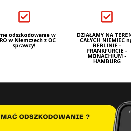


łne odszkodowanie w
DZIAŁAMY NA TEREN
RO w Niemczech z OC
CAŁYCH NIEMIEC n
sprawcy!
BERLINIE -
FRANKFURCIE -
MONACHIUM -
HAMBURG