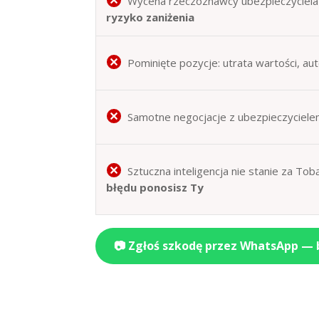
Wycena rzeczoznawcy ubezpieczyciela 
ryzyko zaniżenia
Pominięte pozycje: utrata wartości, au
Samotne negocjacje z ubezpieczyciele
Sztuczna inteligencja nie stanie za T
błędu ponosisz Ty
📷 Zgłoś szkodę przez WhatsApp —