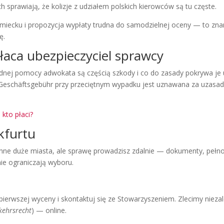
sprawiają, że kolizje z udziałem polskich kierowców są tu częste.
iemiecku i propozycja wypłaty trudna do samodzielnej oceny — to zn
ę.
łaca ubezpieczyciel sprawcy
ędnej pomocy adwokata są częścią szkody i co do zasady pokrywa je
 Geschäftsgebühr przy przeciętnym wypadku jest uznawana za uzasad
kto płaci?
kfurtu
 inne duże miasta, ale sprawę prowadzisz zdalnie — dokumenty, pełn
nie ograniczają wyboru.
 pierwszej wyceny i skontaktuj się ze Stowarzyszeniem. Zlecimy niez
kehrsrecht
) — online.