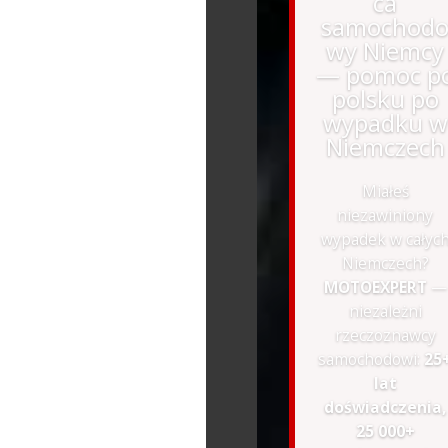
ca
samochod
wy Niemcy
— pomoc p
polsku po
wypadku w
Niemczech
Miałeś
niezawiniony
wypadek w całyc
Niemczech?
MOTOEXPERT
—
niezależni
rzeczoznawcy
samochodowi:
25
lat
doświadczenia,
25 000+