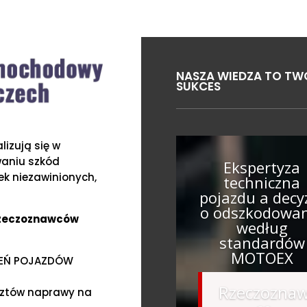
NASZA WIEDZA TO TW
SUKCES
izują się w
waniu szkód
Ekspertyza
k niezawinionych,
techniczna
pojazdu a decy
o odszkodowa
Rzeczoznawców
według
standardów
MOTOEX
ZEŃ POJAZDÓW
Rzeczozna
sztów naprawy na