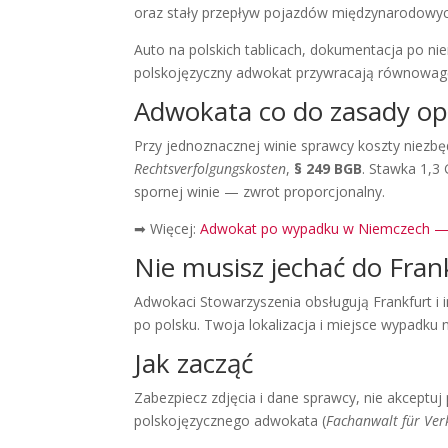
oraz stały przepływ pojazdów międzynarodowych 
Auto na polskich tablicach, dokumentacja po n
polskojęzyczny adwokat przywracają równowag
Adwokata co do zasady op
Przy jednoznacznej winie sprawcy koszty niezb
Rechtsverfolgungskosten
,
§ 249 BGB
. Stawka 1,3
spornej winie — zwrot proporcjonalny.
➡ Więcej:
Adwokat po wypadku w Niemczech — 
Nie musisz jechać do Fran
Adwokaci Stowarzyszenia obsługują Frankfurt i
po polsku. Twoja lokalizacja i miejsce wypadku 
Jak zacząć
Zabezpiecz zdjęcia i dane sprawcy, nie akceptuj
polskojęzycznego adwokata (
Fachanwalt für Ver