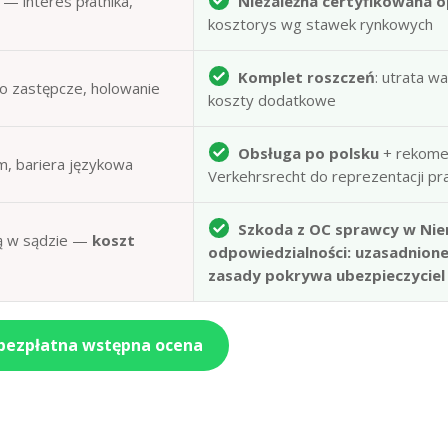
— interes płatnika,
Niezależna certyfikowana o
kosztorys wg stawek rynkowych
Komplet roszczeń
: utrata w
to zastępcze, holowanie
koszty dodatkowe
Obsługa po polsku
+ rekome
m, bariera językowa
Verkehrsrecht do reprezentacji p
Szkoda z OC sprawcy w Nie
obą w sądzie —
koszt
odpowiedzialności: uzasadnion
zasady pokrywa ubezpieczyciel
 bezpłatna wstępna ocena