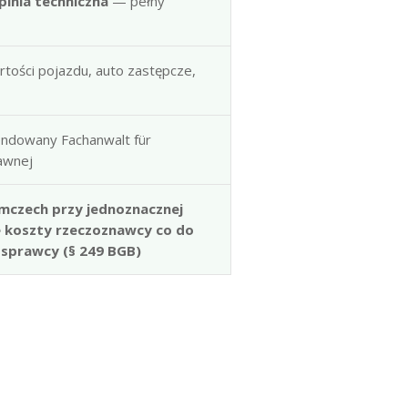
pinia techniczna
— pełny
artości pojazdu, auto zastępcze,
ndowany Fachanwalt für
rawnej
mczech przy jednoznacznej
e koszty rzeczoznawcy co do
 sprawcy (§ 249 BGB)