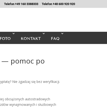
Telefon +49 160 3388333
Telefon +48 600 920 920
FOTO
KONTAKT
FAQ
e — pomoc po
łatę? Nie zgadzaj się bez weryfikacji.
ziej obciążonych autostradowych
pojazdów wynajmowanych i służbowych