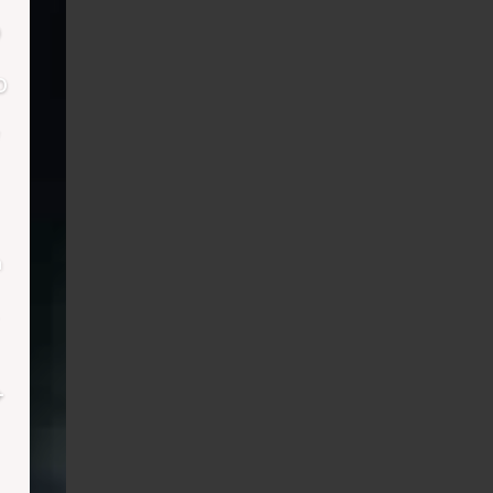
o
o
h
+