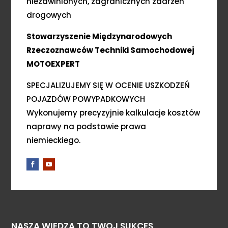
niezawinionych, zagranicznych zdarzeń
drogowych
Stowarzyszenie Międzynarodowych
Rzeczoznawców Techniki Samochodowej
MOTOEXPERT
SPECJALIZUJEMY SIĘ W OCENIE USZKODZEŃ
POJAZDÓW POWYPADKOWYCH
Wykonujemy precyzyjnie kalkulacje kosztów
naprawy na podstawie prawa
niemieckiego.
NASZA WIEDZA TO TWOJ SUKCES