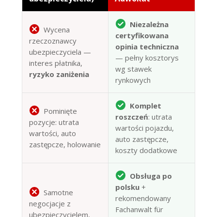
Niezależna
Wycena
certyfikowana
rzeczoznawcy
opinia techniczna
ubezpieczyciela —
— pełny kosztorys
interes płatnika,
wg stawek
ryzyko zaniżenia
rynkowych
Komplet
Pominięte
roszczeń
: utrata
pozycje: utrata
wartości pojazdu,
wartości, auto
auto zastępcze,
zastępcze, holowanie
koszty dodatkowe
Obsługa po
polsku
+
Samotne
rekomendowany
negocjacje z
Fachanwalt für
ubezpieczycielem,