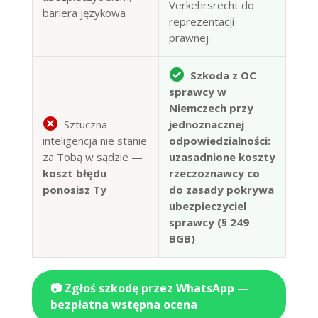
Verkehrsrecht do
bariera językowa
reprezentacji
prawnej
Szkoda z OC
sprawcy w
Niemczech przy
Sztuczna
jednoznacznej
inteligencja nie stanie
odpowiedzialności:
za Tobą w sądzie —
uzasadnione koszty
koszt błędu
rzeczoznawcy co
ponosisz Ty
do zasady pokrywa
ubezpieczyciel
sprawcy (§ 249
BGB)
📷 Zgłoś szkodę przez WhatsApp —
bezpłatna wstępna ocena