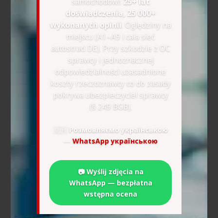
samochodowi:
25+ lat
doświadczenia, 25 000+
wykonanych opinii
. Oględziny na
miejscu (A1–A9 i cała sieć
autostrad DE). Przy szkodzie z OC
sprawcy i jednoznacznej
odpowiedzialności uzasadnione
koszty rzeczoznawcy co do zasady
pokrywa ubezpieczyciel sprawcy
(§ 249 BGB).
🇺🇦
Розмовляємо українською
—
WhatsApp українською
📷 Wyślij zdjęcia na
WhatsApp — bezpłatna
wstępna ocena