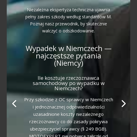
Niezależna ekspertyza techniczna ujawnia
pełny zakres szkody według standardów M.
Poznaj nasz przewodnik, by skutecznie
walczyć o odszkodowanie.
Wypadek w Niemczech —
najczęstsze pytania
(Niemcy)
Ile kosztuje rzeczoznawca
samochodowy po wypadku w
Niemczech?
Przy szkodzie z OC sprawcy w Niemczech
i jednoznacznej odpowiedzialności
uzasadnione koszty niezależnego
rzeczoznawcy co do zasady pokrywa
ubezpieczyciel sprawcy (§ 249 BGB).
MOTOEXPERT nie pobiera zaliczki od