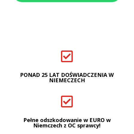

PONAD 25 LAT DOŚWIADCZENIA W
NIEMECZECH

Pełne odszkodowanie w EURO w
Niemczech z OC sprawcy!