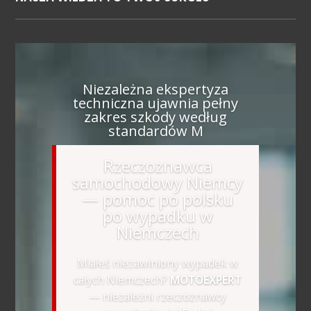
Niezależna ekspertyza
techniczna ujawnia pełny
zakres szkody według
standardów M
Rzeczoznawca
samochodowy Niemcy
— pomoc po polsku
po wypadku w
Niemczech
Miałeś niezawiniony wypadek w
całych Niemczech?
MOTOEXPERT
— niezależni rzeczoznawcy