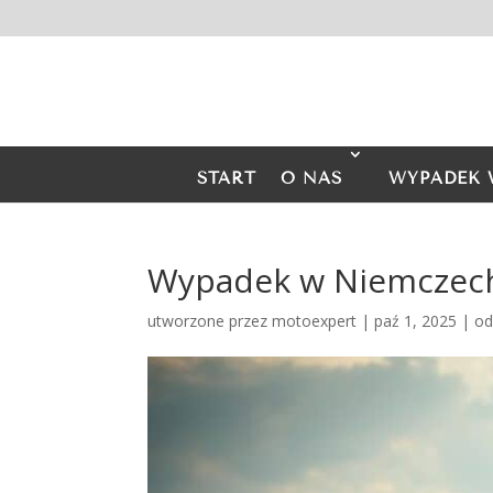
START
O NAS
WYPADEK 
Wypadek w Niemczech
utworzone przez
motoexpert
|
paź 1, 2025
|
od