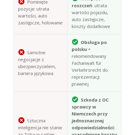
Pominięte
roszczeń
: utrata
pozycje: utrata
wartości pojazdu,
wartości, auto
auto zastępcze,
zastępcze, holowanie
koszty dodatkowe
Obsługa po
polsku
+
Samotne
rekomendowany
negocjacje z
Fachanwalt für
ubezpieczycielem,
Verkehrsrecht do
bariera językowa
reprezentacji
prawnej
Szkoda z OC
sprawcy w
Niemczech przy
Sztuczna
jednoznacznej
inteligencja nie stanie
odpowiedzialności:
za Tobą w sądzie —
uzasadnione koszty