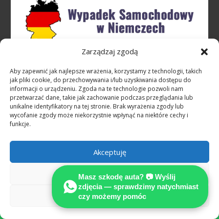
Zarządzaj zgodą
Rzeczoznawcy sieci MOTOEXPERT
specjalizują się w opiniowaniu i
Aby zapewnić jak najlepsze wrażenia, korzystamy z technologii, takich
jak pliki cookie, do przechowywania i/lub uzyskiwania dostępu do
niezależnym kosztorysowaniu szkód
informacji o urządzeniu. Zgoda na te technologie pozwoli nam
powypadkowych, jakie powstają wskutek
przetwarzać dane, takie jak zachowanie podczas przeglądania lub
unikalne identyfikatory na tej stronie. Brak wyrażenia zgody lub
niezawinionych, zagranicznych zdarzeń
wycofanie zgody może niekorzystnie wpłynąć na niektóre cechy i
drogowych
funkcje.
Stowarzyszenie Międzynarodowych
Akceptuję
Rzeczoznawców Techniki Samochodowej
MOTOEXPERT
Odmów
Masz szkodę auta? 📷 Wyślij
zdjęcia — sprawdzimy natychmiast
SPECJALIZUJEMY SIĘ W OCENIE USZKODZEŃ
Zobacz preferencje
czy możemy pomóc

POJAZDÓW POWYPADKOWYCH
Wykonujemy precyzyjnie kalkulacje kosztów