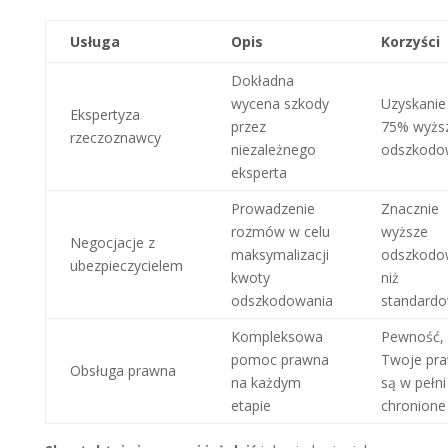
Usługa
Opis
Korzyści
Dokładna
wycena szkody
Uzyskanie
Ekspertyza
przez
75% wyżs
rzeczoznawcy
niezależnego
odszkodo
eksperta
Prowadzenie
Znacznie
rozmów w celu
wyższe
Negocjacje z
maksymalizacji
odszkodo
ubezpieczycielem
kwoty
niż
odszkodowania
standard
Kompleksowa
Pewność, 
pomoc prawna
Twoje pr
Obsługa prawna
na każdym
są w pełni
etapie
chronione