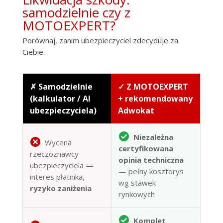
samodzielnie czy z
MOTOEXPERT?
Porównaj, zanim ubezpieczyciel zdecyduje za
Ciebie.
✗ Samodzielnie
✓ Z MOTOEXPERT
(kalkulator / AI
+ rekomendowany
ubezpieczyciela)
Adwokat
Niezależna
Wycena
certyfikowana
rzeczoznawcy
opinia techniczna
ubezpieczyciela —
— pełny kosztorys
interes płatnika,
wg stawek
ryzyko zaniżenia
rynkowych
Komplet