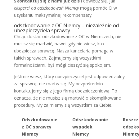
Skontaktuj się z nami już dziś
i dowiedz się, jak
eksperci od odszkodowań Niemcy
mogą pomóc Ci w
uzyskaniu maksymalnej rekompensaty.
odszkodowanie z OC Niemcy – niezależnie od
ubezpieczyciela sprawcy
Chcąc dostać odszkodowanie z OC w Niemczech, nie
musisz się martwić, nawet gdy nie wiesz, kto
ubezpiecza sprawcę. Nasza kancelaria pomaga w
takich sprawach. Zajmujemy się wszystkimi
formalnościami, byś mógł cieszyć się spokojem.
Jeśli nie wiesz, który ubezpieczyciel jest odpowiedzialny
za sprawcę, nie martw się. My bezpośrednio
kontaktujemy się z jego firmą ubezpieczeniową. To
oznacza, że nie musisz się martwić o skomplikowane
procedury. My zajmiemy się wszystkim za Ciebie.
Odszkodowanie
Odszkodowanie
Roszcz
z OC sprawcy
wypadek
odszk
Niemcy
Niemcy
Niemc