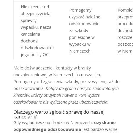
Niezależnie od
Pomagamy
Komple
ubezpieczyciela
uzyskać należne
przepr
sprawcy
odszkodowanie
procedu
wypadku, nasza
za szkody
dochod
kancelaria
poniesione w
roszcze
dochodzi
wypadku w
odszko
odszkodowania z
Niemczech.
w Niem
jego polisy OC.
Małe doświadczenie i kontakty w branży
ubezpieczeniowej w Niemczech to nasza siła.
Pomagamy od zgłoszenia szkody, przez wycenę, aż do
odszkodowania.
Dołącz do grona naszych zadowolonych
klientów, którzy otrzymali nawet o 75% wyższe
odszkodowanie niż wyliczone przez ubezpieczyciela.
Dlaczego warto zgłosić sprawę do naszej
kancelarii?
Gdy wypadniesz na drodze w Niemczech,
uzyskanie
odpowiedniego odszkodowania
jest bardzo ważne.